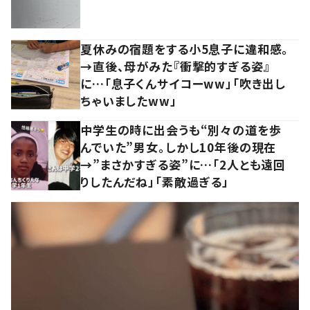
夏休みの宿題をする小5息子に違和感。
→直後、母がみた『衝撃的すぎる姿』
に…「息子くんサイコーww」「吹き出し
ちゃいましたww」
中学生の時に出会うも“別々の道を歩
んでいた”男女。しかし10年後の現在
→”まさかすぎる姿”に…「2人とも遠回
りしたんだね」「素敵過ぎる」