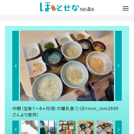
中期（生後7～8ヶ月頃）の離乳食①（＠tmm_mm2690
さんより提供）