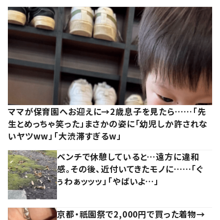
ママが保育園へお迎えに→2歳息子を見たら……「先
生とめっちゃ笑った」まさかの姿に「幼児しか許されな
いヤツww」「大渋滞すぎるw」
ベンチで休憩していると…遠方に違和
感。その後、近付いてきたモノに……「ぐ
ぅわぁッッッ」「やばいよ…」
京都・祇園祭で2,000円で買った着物→