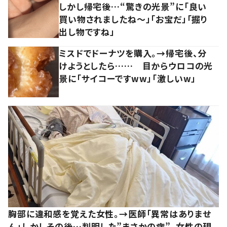
しかし帰宅後…“驚きの光景”に「良い
買い物されましたね～」「お宝だ」「掘り
出し物ですね」
ミスドでドーナツを購入。→帰宅後、分
けようとしたら…… 目からウロコの光
景に「サイコーですww」「激しいw」
胸部に違和感を覚えた女性。→医師「異常はありませ
ん」しかしその後…判明した”まさかの病”。女性の現