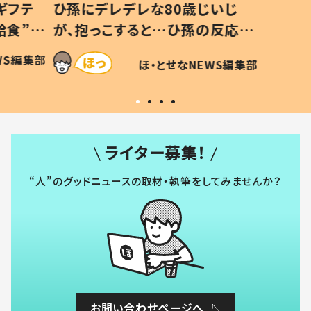
ギフテ
ひ孫にデレデレな80歳じいじ
給食”を
が、抱っこすると…ひ孫の反応に
和の親
「涙が出ました」「可愛くて仕方な
WS編集部
ほ・とせなNEWS編集部
い」
ライター募集！
“人”のグッドニュースの取材・執筆をしてみませんか？
お問い合わせページへ