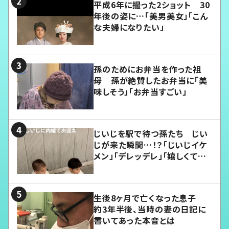
平成6年に撮った2ショット 30
年後の姿に…「美男美女」「こん
な夫婦になりたい」
孫のためにお弁当を作った祖
母 孫が絶賛したお弁当に「美
味しそう」「お弁当すごい」
じいじを駅で待つ孫たち じい
じが来た瞬間…！？「じいじイケ
メン」「デレッデレ」「嬉しくて可
愛くてたまらない」「幸せになれ
る」
生後8ヶ月で亡くなった息子
約3年半後、当時の妻の日記に
書いてあった本音とは