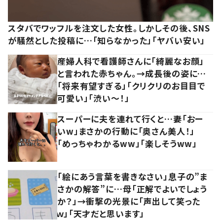
スタバでワッフルを注文した女性。しかしその後、SNS
が騒然とした投稿に…「知らなかった」「ヤバい安い」
産婦人科で看護師さんに「綺麗なお顔」
と言われた赤ちゃん。→成長後の姿に…
「将来有望すぎる」「クリクリのお目目で
可愛い」「渋い～！」
スーパーに夫を連れて行くと…妻「おー
いw」まさかの行動に「奥さん美人！」
「めっちゃわかるww」「楽しそうww」
「絵にあう言葉を書きなさい」息子の”ま
さかの解答”に…母「正解でよいでしょう
か？」→衝撃の光景に「声出して笑った
ｗ」「天才だと思います」