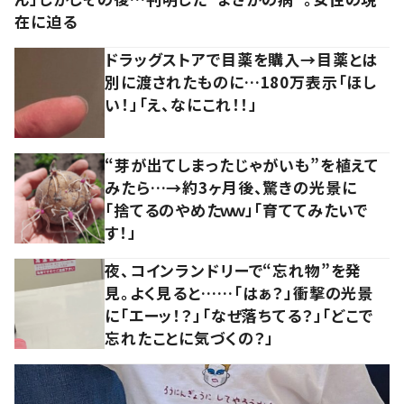
在に迫る
ドラッグストアで目薬を購入→目薬とは
別に渡されたものに…180万表示「ほし
い！」「え、なにこれ！！」
“芽が出てしまったじゃがいも”を植えて
みたら…→約3ヶ月後、驚きの光景に
「捨てるのやめたｗｗ」「育ててみたいで
す！」
夜、コインランドリーで“忘れ物”を発
見。よく見ると……「はぁ？」衝撃の光景
に「エーッ！？」「なぜ落ちてる？」「どこで
忘れたことに気づくの？」