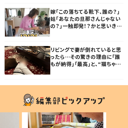
嫁「この落ちてる靴下、誰の？」
姑「あなたの旦那さんじゃない
の？」一触即発！？かと思いき
や…持ち主が判明し「声だして
大爆笑しちゃった」
リビングで妻が倒れていると思
ったら…その驚きの理由に「誰
もが納得」「最高」と、“猫ちゃん
好きユーザー”からの共感集ま
る！