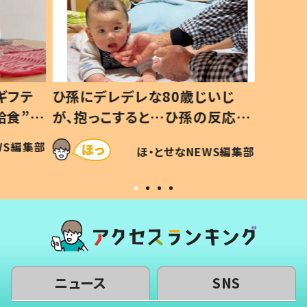
ギフテ
ひ孫にデレデレな80歳じいじ
給食”を
が、抱っこすると…ひ孫の反応に
和の親
「涙が出ました」「可愛くて仕方な
WS編集部
ほ・とせなNEWS編集部
い」
ニュース
SNS