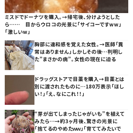
ミスドでドーナツを購入。→帰宅後、分けようとした
ら…… 目からウロコの光景に「サイコーですww」
「激しいw」
胸部に違和感を覚えた女性。→医師「異
常はありません」しかしその後…判明し
た”まさかの病”。女性の現在に迫る
ドラッグストアで目薬を購入→目薬とは
別に渡されたものに…180万表示「ほし
い！」「え、なにこれ！！」
“芽が出てしまったじゃがいも”を植えて
みたら…→約3ヶ月後、驚きの光景に
「捨てるのやめたｗｗ」「育ててみたいで