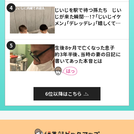
じいじを駅で待つ孫たち じい
じが来た瞬間…！？「じいじイケ
メン」「デレッデレ」「嬉しくて可
愛くてたまらない」「幸せになれ
る」
生後8ヶ月で亡くなった息子
約3年半後、当時の妻の日記に
書いてあった本音とは
6位以降はこちら