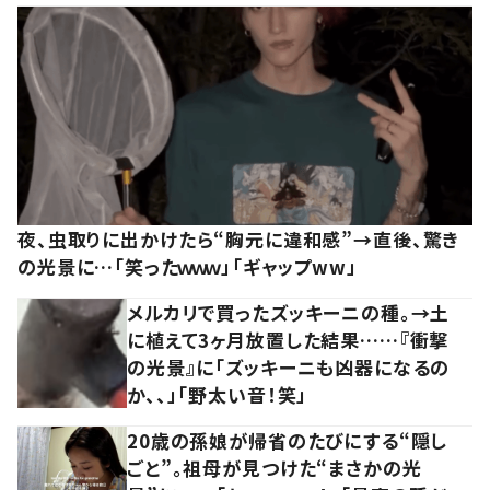
夜、虫取りに出かけたら“胸元に違和感”→直後、驚き
の光景に…「笑ったｗｗｗ」「ギャップww」
メルカリで買ったズッキーニの種。→土
に植えて3ヶ月放置した結果……『衝撃
の光景』に「ズッキーニも凶器になるの
か、、」「野太い音！笑」
20歳の孫娘が帰省のたびにする“隠し
ごと”。祖母が見つけた“まさかの光