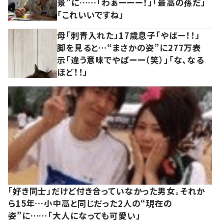
景”に……「わぁーーー！」「最高の孫だ」
「これいいですね」
母「刺青入れた」17歳息子「やばー！！」
脚を見ると…“まさかの姿”に277万表
示「違う意味でやばーー（笑）」「な、なる
ほど！！」
「好き同士」だけど付き合っていなかった男女。それか
ら15年…小中高と同じだった2人の“現在の
姿”に……「大人になっても可愛い」