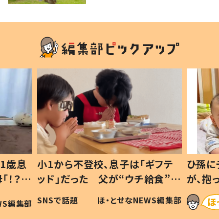
1歳息
小1から不登校、息子は「ギフテ
ひ孫に
「！？」
ッド」だった 父が“ウチ給食”を
が、抱
に「可愛
作り続ける理由とは #令和の親
「涙が
SNSで話題
ほ・とせなNEWS編集部
WS編集部
#令和の子
い」