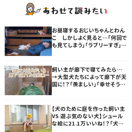
お昼寝するおじいちゃんとわん
こ しかしよく見ると…「何回で
も見てしまう」「ラブリーすぎ」の
声
飼い主が廊下で寝てみたら…
→大型犬たちによって廊下が天
国に！？「羨ましい」「幸せそう」
の声
【犬のために庭を作った飼い主
VS 遊ぶ気のない犬】シュール
な絵に21.1万いいね！？「犬の
強い意志を感じる」