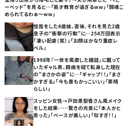
ーベッド”を見ると…「英才教育が過ぎるww」「闘魂こ
められてるわぁ～ww」
怪我をした4歳娘。直後、それを見た2歳
息子の“衝撃の行動”に…254万回表示
「凄い配慮（笑）」「お顔はかなり重症レ
ベル」
1998年『一世を風靡した雑誌』に載って
いたギャル男。闘病を経て転身した現在
の”まさかの姿”に…「ギャップ！！」「まさ
かすぎる」「今も昔もかっこいい」「素晴
らしい」
スッピン女性→戸田恵梨香さん風メイク
をした結果……驚きの光景に「本人かと
思った」「ベースが美しい」「似すぎ！！」