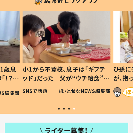
1歳息
小1から不登校、息子は「ギフテ
ひ孫に
「！？」
ッド」だった 父が“ウチ給食”を
が、抱
に「可愛
作り続ける理由とは #令和の親
「涙が
SNSで話題
ほ・とせなNEWS編集部
WS編集部
#令和の子
い」
ライター募集！