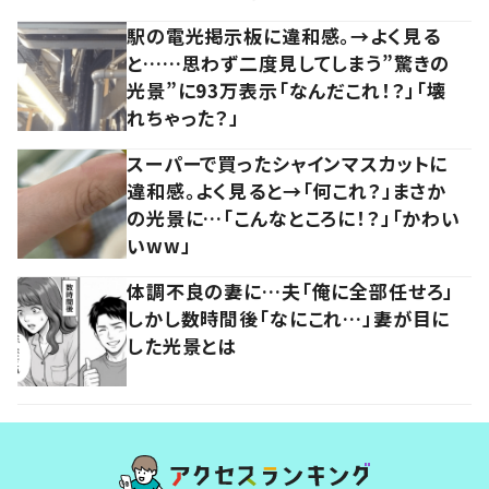
駅の電光掲示板に違和感。→よく見る
と……思わず二度見してしまう”驚きの
光景”に93万表示「なんだこれ！？」「壊
れちゃった？」
スーパーで買ったシャインマスカットに
違和感。よく見ると→「何これ？」まさか
の光景に…「こんなところに！？」「かわい
いww」
体調不良の妻に…夫「俺に全部任せろ」
しかし数時間後「なにこれ…」妻が目に
した光景とは