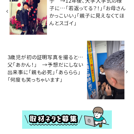
子 →12年後、大学入学式の様
子に…「若返ってる？！」「お母さん
かっこいい」「親子に見えなくてほ
んとスゴイ」
3歳児が初の証明写真を撮ると…
父「あかん！」 →予想だにしない
出来事に「親も必死」「あららら」
「何度も笑っちゃいます」