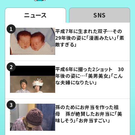
ニュース
SNS
平成7年に生まれた双子…その
29年後の姿に「漫画みたい」「素
敵すぎる」
平成6年に撮った2ショット 30
年後の姿に…「美男美女」「こん
な夫婦になりたい」
孫のためにお弁当を作った祖
母 孫が絶賛したお弁当に「美
味しそう」「お弁当すごい」