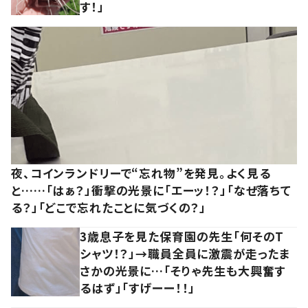
す！」
夜、コインランドリーで“忘れ物”を発見。よく見る
と……「はぁ？」衝撃の光景に「エーッ！？」「なぜ落ちて
る？」「どこで忘れたことに気づくの？」
3歳息子を見た保育園の先生「何そのT
シャツ！？」→職員全員に激震が走ったま
さかの光景に…「そりゃ先生も大興奮す
るはず」「すげーー！！」