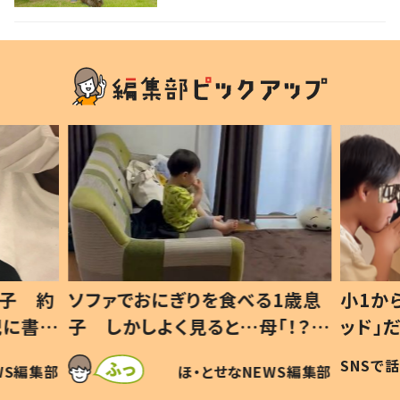
1歳息
小1から不登校、息子は「ギフテ
ひ孫に
「！？」
ッド」だった 父が“ウチ給食”を
が、抱
に「可愛
作り続ける理由とは #令和の親
「涙が
SNSで話題
ほ・とせなNEWS編集部
WS編集部
#令和の子
い」