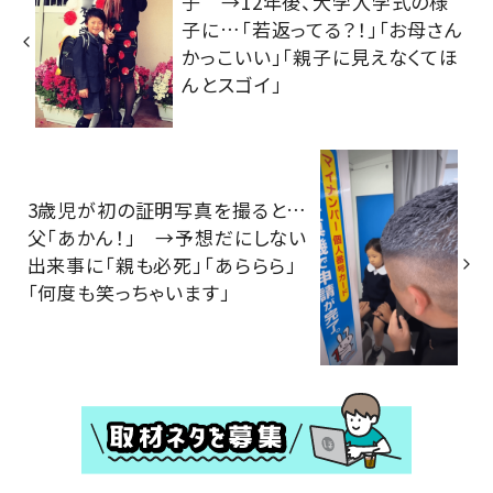
子 →12年後、大学入学式の様
子に…「若返ってる？！」「お母さん
かっこいい」「親子に見えなくてほ
んとスゴイ」
3歳児が初の証明写真を撮ると…
父「あかん！」 →予想だにしない
出来事に「親も必死」「あららら」
「何度も笑っちゃいます」