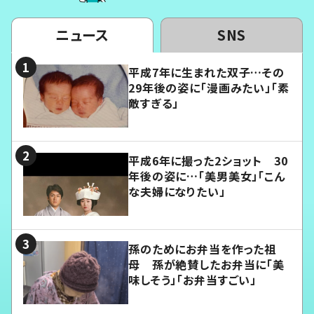
ニュース
SNS
平成7年に生まれた双子…その
29年後の姿に「漫画みたい」「素
敵すぎる」
平成6年に撮った2ショット 30
年後の姿に…「美男美女」「こん
な夫婦になりたい」
孫のためにお弁当を作った祖
母 孫が絶賛したお弁当に「美
味しそう」「お弁当すごい」