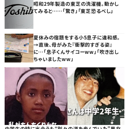
昭和29年製造の東芝の洗濯機。動かし
てみると……「驚き」「東芝恐るべし」
夏休みの宿題をする小5息子に違和感。
→直後、母がみた『衝撃的すぎる姿』
に…「息子くんサイコーww」「吹き出し
ちゃいましたww」
中学生の時に出会うも“別々の道を歩んでいた”男女。