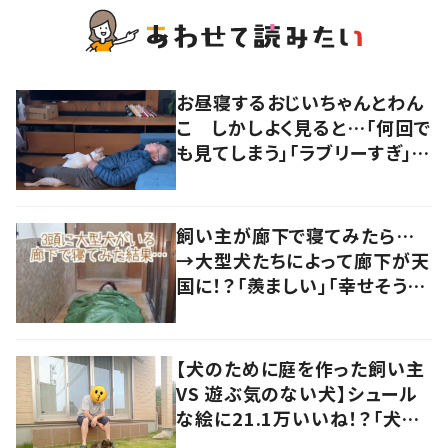
お昼寝するおじいちゃんとわん
こ しかしよく見ると…「何回で
も見てしまう」「ラブリーすぎ」の
声
飼い主が廊下で寝てみたら…
→大型犬たちによって廊下が天
国に！？「羨ましい」「幸せそう」
の声
【犬のために庭を作った飼い主
VS 遊ぶ気のない犬】シュール
な絵に21.1万いいね！？「犬の
強い意志を感じる」