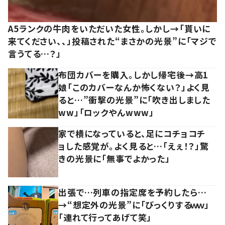
A5ランクの牛肉をいただいた女性。しかし→「貰いに
来てください、、」投稿された“まさかの光景”に「マジで
言うてる…？」
布団カバーを購入。しかし帰宅後→高1
娘「このカバーなんか怖くない？」よく見
ると…”衝撃の光景”に「吹き出しました
ww」「ロックやんwww」
家で横になっていると、足にコチョコチ
ョした感覚が。よく見ると…「えぇ！？」驚
きの光景に「無事でよかった」
出張で…列車の指定席を予約したら…
→“想定外の光景”に「びっくりするｗｗ」
「連れて行ってあげて笑」