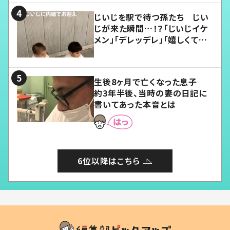
じいじを駅で待つ孫たち じい
じが来た瞬間…！？「じいじイケ
メン」「デレッデレ」「嬉しくて可
愛くてたまらない」「幸せになれ
る」
生後8ヶ月で亡くなった息子
約3年半後、当時の妻の日記に
書いてあった本音とは
6位以降はこちら