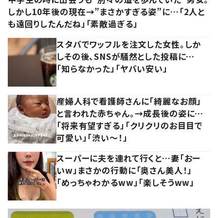
しかし10年後の現在→”まさかすぎる姿”に…「2人と
も遠回りしたんだね」「素敵過ぎる」
スタバでワッフルを注文した女性。しか
しその後、SNSが騒然とした投稿に…
「知らなかった」「ヤバい安い」
産婦人科で看護師さんに「綺麗なお顔」
と言われた赤ちゃん。→成長後の姿に…
「将来有望すぎる」「クリクリのお目目で
可愛い」「渋い～！」
スーパーに夫を連れて行くと…妻「おー
いw」まさかの行動に「奥さん美人！」
「めっちゃわかるww」「楽しそうww」