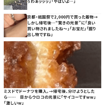
ぅわぁッッッ」「やばいよ…」
京都・祇園祭で2,000円で買った着物→
しかし帰宅後…“驚きの光景”に「良い
買い物されましたね～」「お宝だ」「掘り
出し物ですね」
ミスドでドーナツを購入。→帰宅後、分けようとした
ら…… 目からウロコの光景に「サイコーですww」
「激しいw」