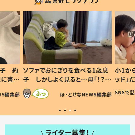
1歳息
小1から不登校、息子は「ギフテ
ひ孫に
「！？」
ッド」だった 父が“ウチ給食”を
が、抱
に「可愛
作り続ける理由とは #令和の親
「涙が
SNSで話題
ほ・とせなNEWS編集部
WS編集部
#令和の子
い」
ライター募集！