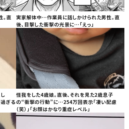
性。直
実家解体中…作業員に話しかけられた男性。直
後、目撃した衝撃の光景に…「えっ」
意し
怪我をした4歳娘。直後、それを見た2歳息子
が過ぎる
の“衝撃の行動”に…254万回表示「凄い配慮
（笑）」「お顔はかなり重症レベル」