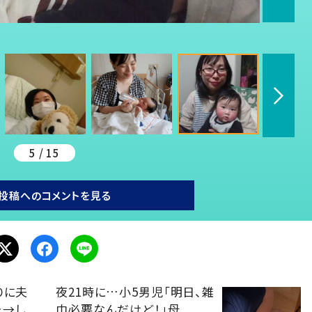
5 / 15
投稿へのコメントを見る
りに夫
夜21時に…小5男児「明日、雑
…→し
巾必要なんだけど！」母