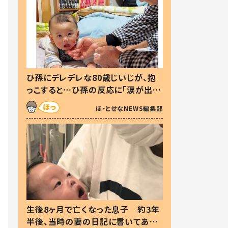
ひ孫にデレデレな80歳じいじが、抱
っこすると…ひ孫の反応に「涙が出ま
した」「可愛くて仕方ない」
ほ・とせなNEWS編集部
生後8ヶ月で亡くなった息子 約3年
半後、当時の妻の日記に書いてあっ