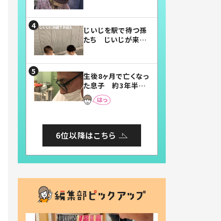
賛したお弁当に「美
味しそう」「お弁当す
ごい」
じいじを駅で待つ孫
たち じいじが来た
瞬間…！？「じいじイ
ケメン」「デレッデレ」
「嬉しくて可愛くてた
生後8ヶ月で亡くなっ
まらない」「幸せにな
た息子 約3年半
れる」
後、当時の妻の日記
に書いてあった本音
とは
6位以降はこちら