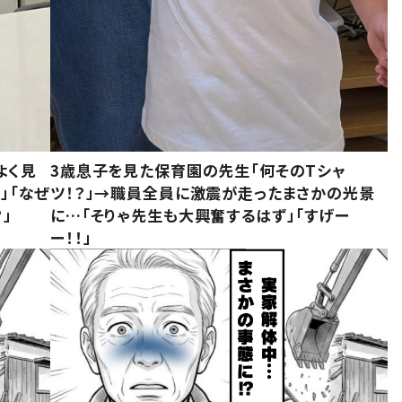
よく見
3歳息子を見た保育園の先生「何そのTシャ
」「なぜ
ツ！？」→職員全員に激震が走ったまさかの光景
」
に…「そりゃ先生も大興奮するはず」「すげー
ー！！」