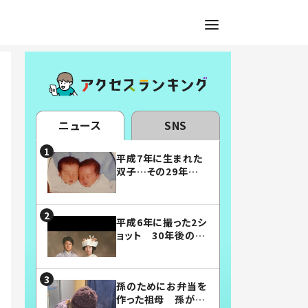
ニュース
SNS
平成7年に生まれた
双子…その29年後
の姿に「漫画みたい」
「素敵すぎる」
平成6年に撮った2シ
ョット 30年後の姿
に…「美男美女」「こ
んな夫婦になりた
い」
孫のためにお弁当を
作った祖母 孫が絶