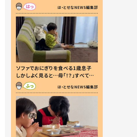
た本音とは
ほ・とせなNEWS編集部
ソファでおにぎりを食べる1歳息子
しかしよく見ると…母「！？」すべてを
察した母の投稿に「可愛いから許
ほ・とせなNEWS編集部
す！」「現行犯〜」