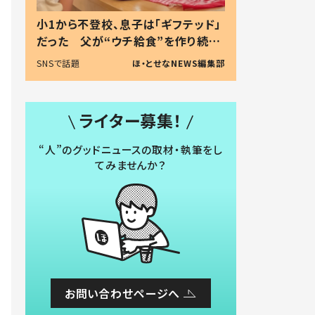
小1から不登校、息子は「ギフテッド」
だった 父が“ウチ給食”を作り続け
る理由とは #令和の親 #令和の子
SNSで話題
ほ・とせなNEWS編集部
ライター募集！
“人”のグッドニュースの取材・執筆をし
てみませんか？
お問い合わせページへ