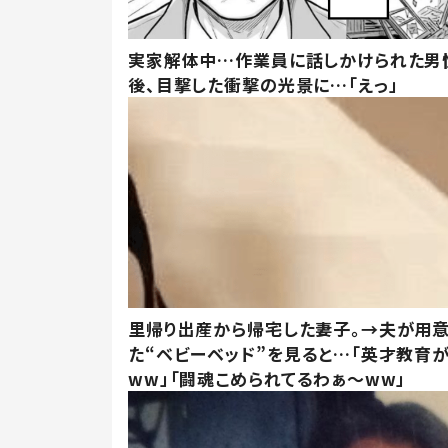
実家解体中…作業員に話しかけられた男
後、目撃した衝撃の光景に…「えっ」
里帰り出産から帰宅した妻子。→夫が用
た“ベビーベッド”を見ると…「英才教育
ww」「闘魂こめられてるわぁ～ww」