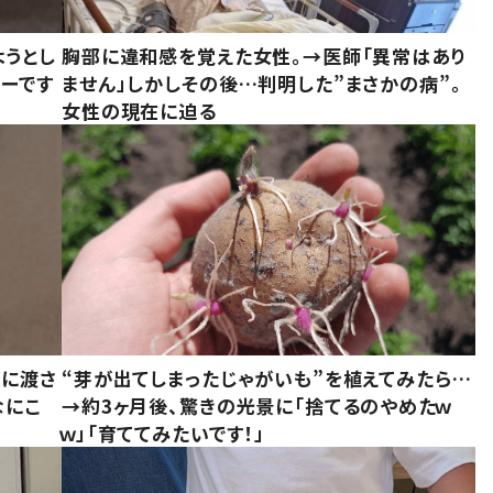
ようとし
胸部に違和感を覚えた女性。→医師「異常はあり
ーです
ません」しかしその後…判明した”まさかの病”。
女性の現在に迫る
別に渡さ
“芽が出てしまったじゃがいも”を植えてみたら…
なにこ
→約3ヶ月後、驚きの光景に「捨てるのやめたｗ
ｗ」「育ててみたいです！」