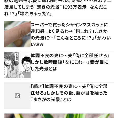
駅の電光掲示板に違和感。→よく見ると……思わず二
度見してしまう”驚きの光景”に93万表示「なんだこ
れ！？」「壊れちゃった？」
スーパーで買ったシャインマスカットに
違和感。よく見ると→「何これ？」まさか
の光景に…「こんなところに！？」「かわい
いww」
体調不良の妻に…夫「俺に全部任せろ」
しかし数時間後「なにこれ…」妻が目に
した光景とは
【続き】体調不良の妻に…夫「俺に全部
任せろ」しかしその後、妻が目を疑った
『まさかの光景』とは