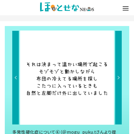
多発性硬化症について⑥（＠mogu_puku.tさんより提