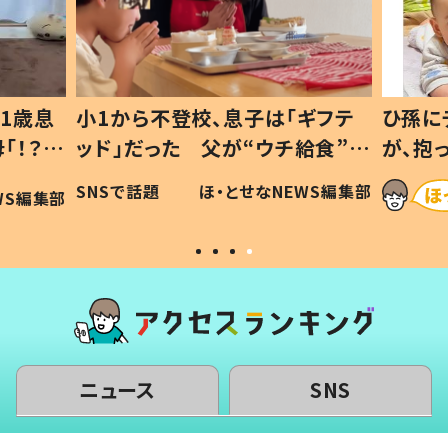
1歳息
小1から不登校、息子は「ギフテ
ひ孫に
「！？」
ッド」だった 父が“ウチ給食”を
が、抱
に「可愛
作り続ける理由とは #令和の親
「涙が
SNSで話題
ほ・とせなNEWS編集部
WS編集部
#令和の子
い」
ニュース
SNS