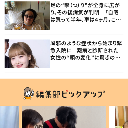
足の“攣（つ）り”が全身に広が
り、その後病気が判明 「自宅
は買って半年、車は4ヶ月。この
先どうすれば…」発病時の思い
と心境の変化について患者に
聞いた
風邪のような症状から始まり緊
急入院に 難病と診断された
女性の“顔の変化”に驚きの
声 「可哀想と捉えないで」発
信した思いを聞いた