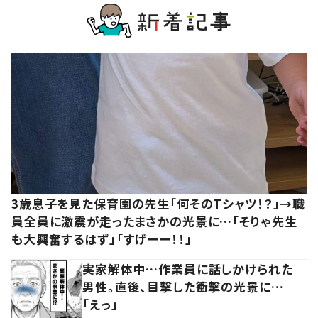
3歳息子を見た保育園の先生「何そのTシャツ！？」→職
員全員に激震が走ったまさかの光景に…「そりゃ先生
も大興奮するはず」「すげーー！！」
実家解体中…作業員に話しかけられた
男性。直後、目撃した衝撃の光景に…
「えっ」