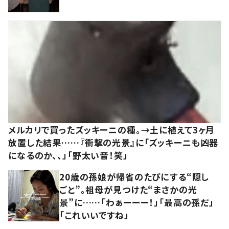
メルカリで買ったズッキーニの種。→土に植えて3ヶ月
放置した結果……『衝撃の光景』に「ズッキーニも凶器
になるのか、、」「野太い音！笑」
20歳の孫娘が帰省のたびにする“隠し
ごと”。祖母が見つけた“まさかの光
景”に……「わぁーーー！」「最高の孫だ」
「これいいですね」