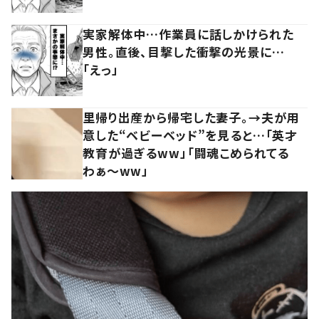
実家解体中…作業員に話しかけられた
男性。直後、目撃した衝撃の光景に…
「えっ」
里帰り出産から帰宅した妻子。→夫が用
意した“ベビーベッド”を見ると…「英才
教育が過ぎるww」「闘魂こめられてる
わぁ～ww」