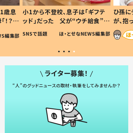
1歳息
小1から不登校、息子は「ギフテ
ひ孫に
「！？」
ッド」だった 父が“ウチ給食”を
が、抱
に「可愛
作り続ける理由とは #令和の親
「涙が
SNSで話題
ほ・とせなNEWS編集部
WS編集部
#令和の子
い」
ライター募集！
“人”のグッドニュースの取材・執筆をしてみませんか？