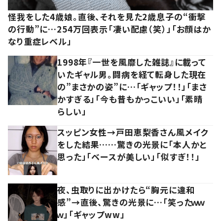
怪我をした4歳娘。直後、それを見た2歳息子の“衝撃
の行動”に…254万回表示「凄い配慮（笑）」「お顔はか
なり重症レベル」
1998年『一世を風靡した雑誌』に載って
いたギャル男。闘病を経て転身した現在
の”まさかの姿”に…「ギャップ！！」「まさ
かすぎる」「今も昔もかっこいい」「素晴
らしい」
スッピン女性→戸田恵梨香さん風メイク
をした結果……驚きの光景に「本人かと
思った」「ベースが美しい」「似すぎ！！」
夜、虫取りに出かけたら“胸元に違和
感”→直後、驚きの光景に…「笑ったｗｗ
ｗ」「ギャップww」