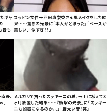
いたギャ
スッピン女性→戸田恵梨香さん風メイクをした結
の
果……驚きの光景に「本人かと思った」「ベースが
今も昔も
美しい」「似すぎ！！」
→直後、
メルカリで買ったズッキーニの種。→土に植えて3
w」
ヶ月放置した結果……『衝撃の光景』に「ズッキー
ニも凶器になるのか、、」「野太い音！笑」