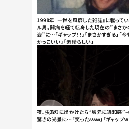
1998年『一世を風靡した雑誌』に載って
ル男。闘病を経て転身した現在の”まさか
姿”に…「ギャップ！！」「まさかすぎる」「
かっこいい」「素晴らしい」
夜、虫取りに出かけたら“胸元に違和感”
驚きの光景に…「笑ったｗｗｗ」「ギャップw