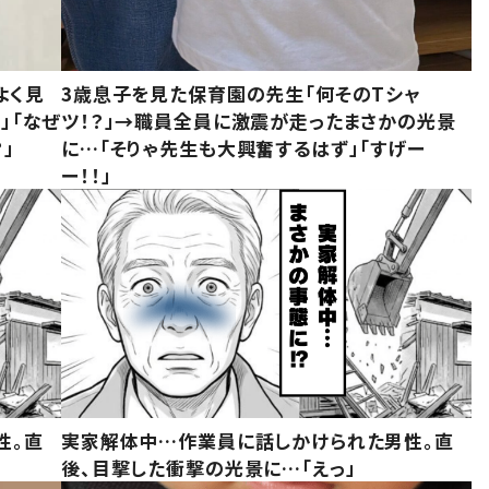
よく見
3歳息子を見た保育園の先生「何そのTシャ
」「なぜ
ツ！？」→職員全員に激震が走ったまさかの光景
」
に…「そりゃ先生も大興奮するはず」「すげー
ー！！」
性。直
実家解体中…作業員に話しかけられた男性。直
後、目撃した衝撃の光景に…「えっ」