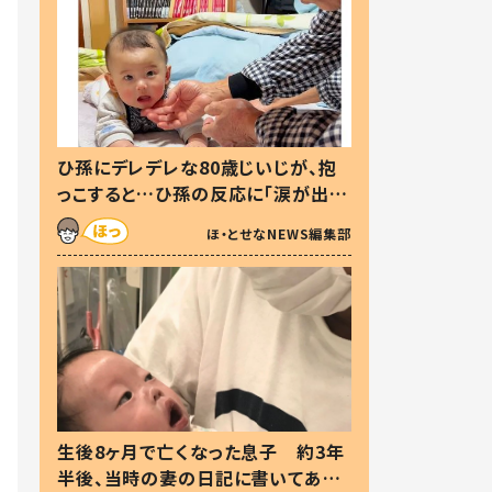
ひ孫にデレデレな80歳じいじが、抱
っこすると…ひ孫の反応に「涙が出ま
した」「可愛くて仕方ない」
ほ・とせなNEWS編集部
生後8ヶ月で亡くなった息子 約3年
半後、当時の妻の日記に書いてあっ