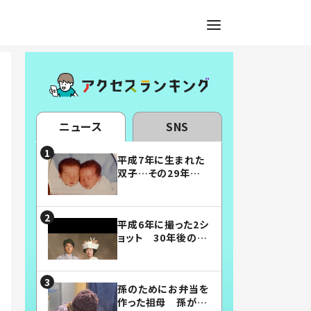
ニュース
SNS
平成7年に生まれた
双子…その29年後
の姿に「漫画みたい」
「素敵すぎる」
平成6年に撮った2シ
ョット 30年後の姿
に…「美男美女」「こ
んな夫婦になりた
い」
孫のためにお弁当を
作った祖母 孫が絶