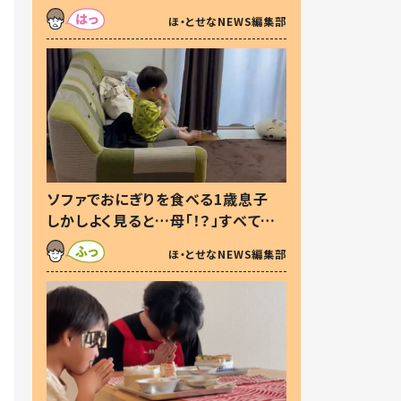
た本音とは
ほ・とせなNEWS編集部
ソファでおにぎりを食べる1歳息子
しかしよく見ると…母「！？」すべてを
察した母の投稿に「可愛いから許
ほ・とせなNEWS編集部
す！」「現行犯〜」