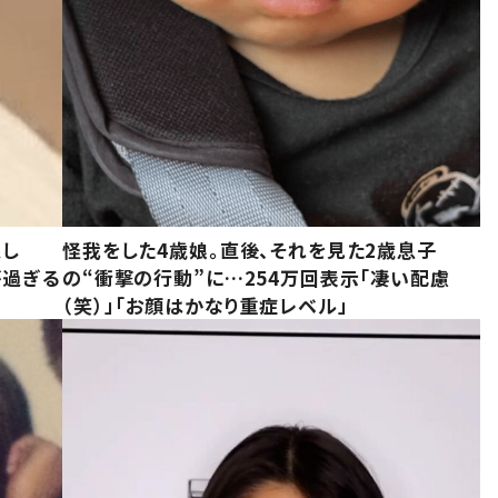
意し
怪我をした4歳娘。直後、それを見た2歳息子
が過ぎる
の“衝撃の行動”に…254万回表示「凄い配慮
（笑）」「お顔はかなり重症レベル」