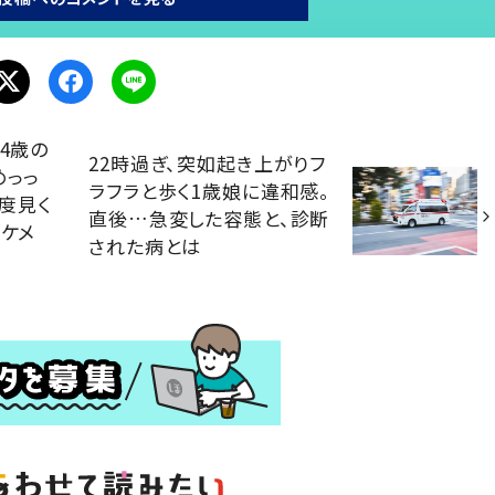
4歳の
22時過ぎ、突如起き上がりフ
めっっ
ラフラと歩く1歳娘に違和感。
0度見く
直後…急変した容態と、診断
イケメ
された病とは