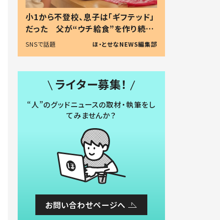
小1から不登校、息子は「ギフテッド」
だった 父が“ウチ給食”を作り続け
る理由とは #令和の親 #令和の子
SNSで話題
ほ・とせなNEWS編集部
ライター募集！
“人”のグッドニュースの取材・執筆をし
てみませんか？
お問い合わせページへ