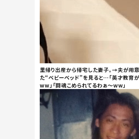
里帰り出産から帰宅した妻子。→夫が用
た“ベビーベッド”を見ると…「英才教育
ww」「闘魂こめられてるわぁ～ww」