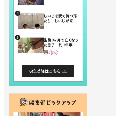
賛したお弁当に「美
味しそう」「お弁当す
ごい」
じいじを駅で待つ孫
たち じいじが来た
瞬間…！？「じいじイ
ケメン」「デレッデレ」
「嬉しくて可愛くてた
生後8ヶ月で亡くなっ
まらない」「幸せにな
た息子 約3年半
れる」
後、当時の妻の日記
に書いてあった本音
とは
6位以降はこちら