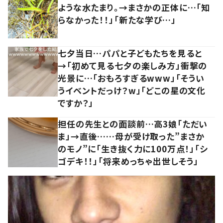
ような水たまり。→まさかの正体に…「知
らなかった！！」「新たな学び…」
七夕当日…パパと子どもたちを見ると
→「初めて見る七夕の楽しみ方」衝撃の
光景に…「おもろすぎるwww」「そうい
うイベントだっけ？w」「どこの星の文化
ですか？」
担任の先生との面談前…高3娘「ただい
ま」→直後……母が受け取った”まさか
のモノ”に「生き抜く力に100万点！」「シ
ゴデキ！！」「将来めっちゃ出世しそう」