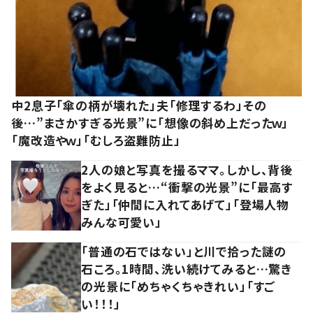
中2息子「傘の柄が壊れた」夫「修理するわ」その
後…”まさかすぎる光景”に「想像の斜め上だったｗ」
「魔改造やｗ」「むしろ盗難防止」
2人の娘と写真を撮るママ。しかし、背後
をよく見ると…“衝撃の光景”に「最高す
ぎた」「仲間に入れてあげて」「登場人物
みんな可愛い」
「普通の石ではない」と川で拾った謎の
石ころ。1時間、洗い続けてみると…驚き
の光景に「めちゃくちゃきれい」「すご
い！！！」