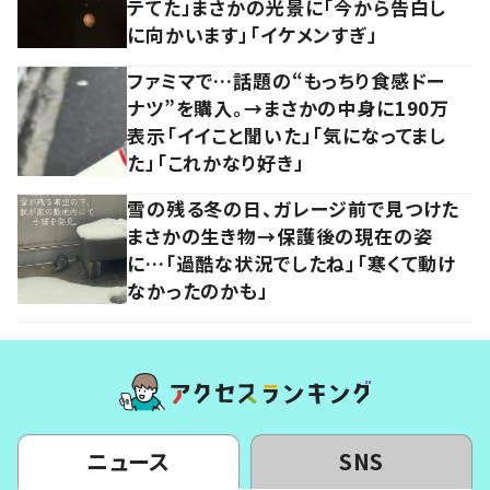
テてた」まさかの光景に「今から告白し
に向かいます」「イケメンすぎ」
ファミマで…話題の“もっちり食感ドー
ナツ”を購入。→まさかの中身に190万
表示「イイこと聞いた」「気になってまし
た」「これかなり好き」
雪の残る冬の日、ガレージ前で見つけた
まさかの生き物→保護後の現在の姿
に…「過酷な状況でしたね」「寒くて動け
なかったのかも」
ニュース
SNS