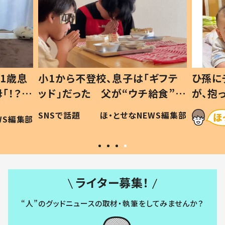
1歳息
小1から不登校、息子は「ギフテ
ひ孫に
「！？」
ッド」だった 父が“ウチ給食”を
が、抱
に「可愛
作り続ける理由とは #令和の親
「涙が
SNSで話題
ほ・とせなNEWS編集部
WS編集部
#令和の子
い」
ライター募集！
“人”のグッドニュースの取材・執筆をしてみませんか？