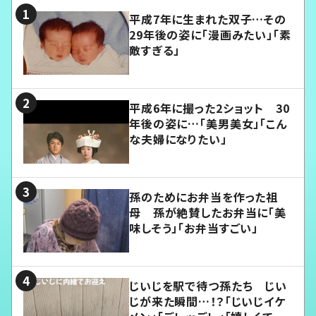
平成7年に生まれた双子…その
29年後の姿に「漫画みたい」「素
敵すぎる」
平成6年に撮った2ショット 30
年後の姿に…「美男美女」「こん
な夫婦になりたい」
孫のためにお弁当を作った祖
母 孫が絶賛したお弁当に「美
味しそう」「お弁当すごい」
じいじを駅で待つ孫たち じい
じが来た瞬間…！？「じいじイケ