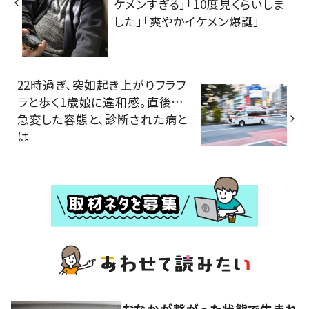
ケメンすぎる」「10度見くらいしま
した」「爽やかイケメン爆誕」
22時過ぎ、突如起き上がりフラフ
ラと歩く1歳娘に違和感。直後…
急変した容態と、診断された病と
は