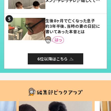
メン」「デレッデレ」「嬉しくて可
愛くてたまらない」「幸せになれ
る」
生後8ヶ月で亡くなった息子
約3年半後、当時の妻の日記に
書いてあった本音とは
6位以降はこちら