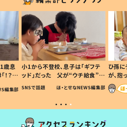
1歳息
小1から不登校、息子は「ギフテ
ひ孫に
「！？」
ッド」だった 父が“ウチ給食”を
が、抱
に「可愛
作り続ける理由とは #令和の親
「涙が
SNSで話題
ほ・とせなNEWS編集部
WS編集部
#令和の子
い」