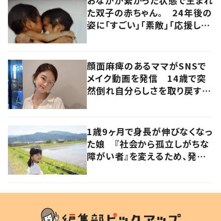
おなかが繋がった状態で生まれ
た双子の赤ちゃん。 24年後の
姿に「すごい」「素敵」「応援して
います」
顔面麻痺のあるママがSNSで
メイク動画を発信 14歳で突
然倒れ自分らしさを取り戻すま
で
1歳9ヶ月で身長が伸びなくなっ
た娘 『社会から孤立しがちな
障がい者』を変えるため、発信
を続ける母と娘に迫る