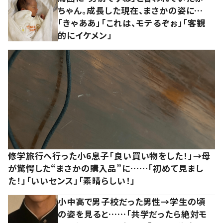
ちゃん。成長した現在、まさかの姿に…
「きゃああ」「これは、モテるぞぉ」「客観
的にイケメン」
修学旅行へ行った小6息子「良い買い物をした！」→母
が驚愕した“まさかの購入品”に……「初めて見まし
た！」「いいセンス」「素晴らしい！」
小中高で男子校だった男性→学生の頃
の姿を見ると……「共学だったら絶対モ