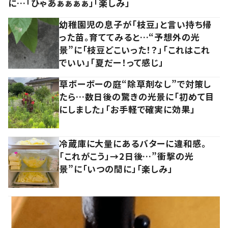
に…「ひゃあぁぁぁぁ」「楽しみ」
幼稚園児の息子が「枝豆」と言い持ち帰
った苗。育ててみると…“予想外の光
景”に「枝豆どこいった！？」「これはこれ
でいい」「夏だー！って感じ」
草ボーボーの庭“除草剤なし”で対策し
たら…数日後の驚きの光景に「初めて目
にしました」「お手軽で確実に効果」
冷蔵庫に大量にあるバターに違和感。
「これがこう」→2日後…”衝撃の光
景”に「いつの間に」「楽しみ」