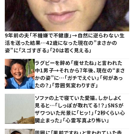
9年前の夫「不機嫌で不健康」→自然に逆らわない生
活を送った結果…42歳になった現在の”まさかの
姿”に「スゴすぎる」「20は若く見える」
ラグビーを辞め「痩せたね」と言われた
中1男子→それから7年後、現在の“まさ
かの姿”に…「ガチでえぐい」「何があっ
たの？」「雰囲気変わりすぎ」
ソファの上で寝ていた愛猫。しかしよく
見ると…「しっぽが取れてる！？」SNSが
ザワついた光景に「ヒッ！」「2秒くらい心
臓止まった」「心霊写真より怖い」
周囲に「男前ですね」と言われていた赤