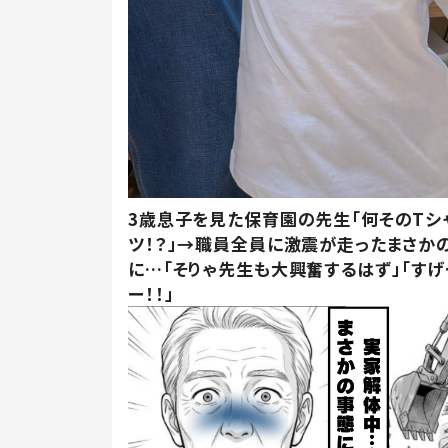
3歳息子を見た保育園の先生「何そのTシ
ツ！？」→職員全員に激震が走ったまさか
に…「そりゃ先生も大興奮するはず」「すげ
ー！！」