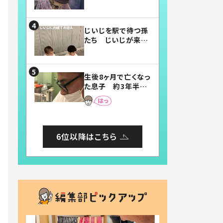
賛したお弁当に「美
味しそう」「お弁当す
ごい」
じいじを駅で待つ孫
たち じいじが来た
瞬間…！？「じいじイ
ケメン」「デレッデレ」
「嬉しくて可愛くてた
生後8ヶ月で亡くなっ
まらない」「幸せにな
た息子 約3年半
れる」
後、当時の妻の日記
に書いてあった本音
とは
6位以降はこちら