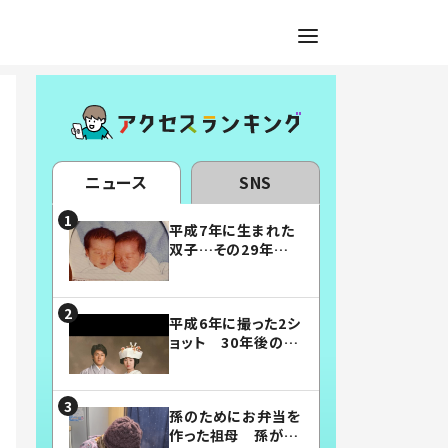
ニュース
SNS
平成7年に生まれた
双子…その29年後
の姿に「漫画みたい」
「素敵すぎる」
平成6年に撮った2シ
ョット 30年後の姿
に…「美男美女」「こ
んな夫婦になりた
い」
孫のためにお弁当を
作った祖母 孫が絶