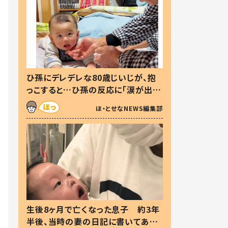
ひ孫にデレデレな80歳じいじが、抱
っこすると…ひ孫の反応に「涙が出ま
した」「可愛くて仕方ない」
ほ・とせなNEWS編集部
生後8ヶ月で亡くなった息子 約3年
半後、当時の妻の日記に書いてあっ