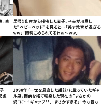
性。直
里帰り出産から帰宅した妻子。→夫が用意し
た“ベビーベッド”を見ると…「英才教育が過ぎる
ww」「闘魂こめられてるわぁ～ww」
息子
1998年『一世を風靡した雑誌』に載っていたギャ
配慮
ル男。闘病を経て転身した現在の”まさかの
姿”に…「ギャップ！！」「まさかすぎる」「今も昔も