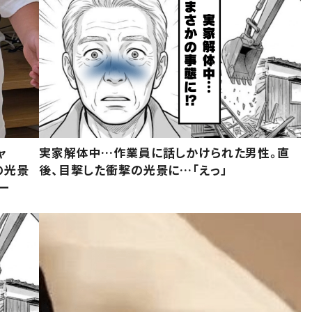
ャ
実家解体中…作業員に話しかけられた男性。直
の光景
後、目撃した衝撃の光景に…「えっ」
ー