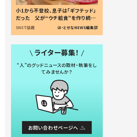
小1から不登校、息子は「ギフテッド」
だった 父が“ウチ給食”を作り続け
る理由とは #令和の親 #令和の子
SNSで話題
ほ・とせなNEWS編集部
ライター募集！
“人”のグッドニュースの取材・執筆をし
てみませんか？
お問い合わせページへ