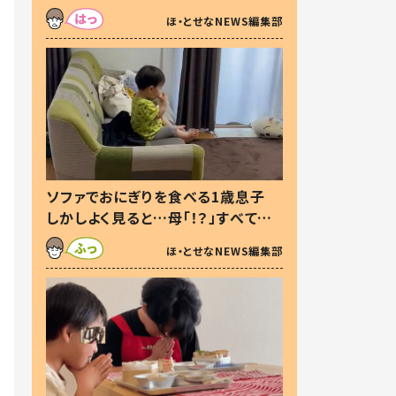
た本音とは
ほ・とせなNEWS編集部
ソファでおにぎりを食べる1歳息子
しかしよく見ると…母「！？」すべてを
察した母の投稿に「可愛いから許
ほ・とせなNEWS編集部
す！」「現行犯〜」