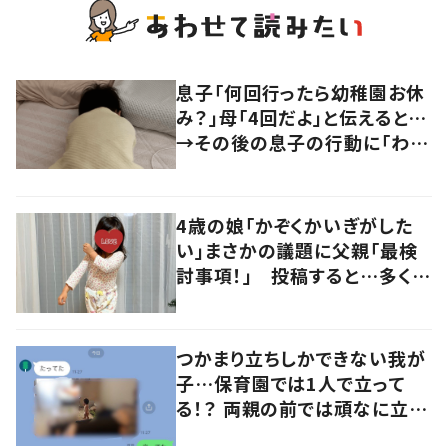
息子「何回行ったら幼稚園お休
み？」母「4回だよ」と伝えると…
→その後の息子の行動に「わか
るよその気持ち」「うちの子も！」
の声
4歳の娘「かぞくかいぎがした
い」まさかの議題に父親「最検
討事項！」 投稿すると…多くの
意見が寄せられる！
つかまり立ちしかできない我が
子…保育園では1人で立って
る！？ 両親の前では頑なに立た
ない1歳児が可愛すぎる…！