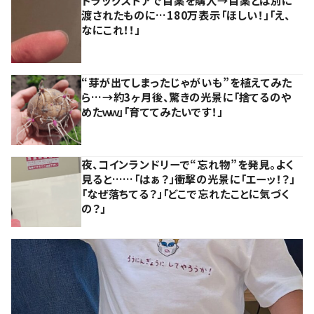
渡されたものに…180万表示「ほしい！」「え、
なにこれ！！」
“芽が出てしまったじゃがいも”を植えてみた
ら…→約3ヶ月後、驚きの光景に「捨てるのや
めたｗｗ」「育ててみたいです！」
夜、コインランドリーで“忘れ物”を発見。よく
見ると……「はぁ？」衝撃の光景に「エーッ！？」
「なぜ落ちてる？」「どこで忘れたことに気づく
の？」