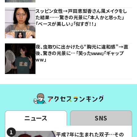
スッピン女性→戸田恵梨香さん風メイクをし
た結果……驚きの光景に「本人かと思った」
「ベースが美しい」「似すぎ！！」
夜、虫取りに出かけたら“胸元に違和感”→直
後、驚きの光景に…「笑ったｗｗｗ」「ギャップ
ww」
ニュース
SNS
平成7年に生まれた双子…その