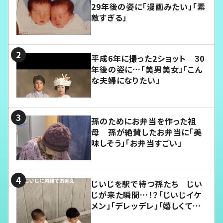
29年後の姿に「漫画みたい」「素
敵すぎる」
平成6年に撮った2ショット 30
年後の姿に…「美男美女」「こん
な夫婦になりたい」
孫のためにお弁当を作った祖
母 孫が絶賛したお弁当に「美
味しそう」「お弁当すごい」
じいじを駅で待つ孫たち じい
じが来た瞬間…！？「じいじイケ
メン」「デレッデレ」「嬉しくて可
愛くてたまらない」「幸せになれ