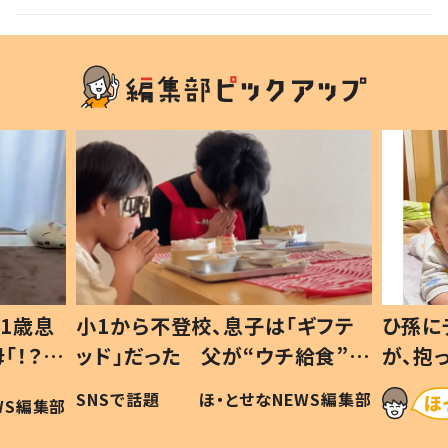
1歳息
小1から不登校、息子は「ギフテ
ひ孫に
「！？」
ッド」だった 父が“ウチ給食”を
が、抱
に「可愛
作り続ける理由とは #令和の親
「涙が
SNSで話題
ほ・とせなNEWS編集部
WS編集部
#令和の子
い」