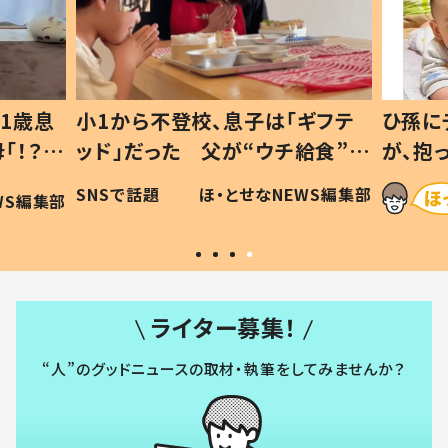
1歳息
小1から不登校、息子は「ギフテ
ひ孫に
「！？」
ッド」だった 父が“ウチ給食”を
が、抱
に「可愛
作り続ける理由とは #令和の親
「涙が
SNSで話題
ほ・とせなNEWS編集部
WS編集部
#令和の子
い」
ライター募集！
“人”のグッドニュースの取材・執筆をしてみませんか？