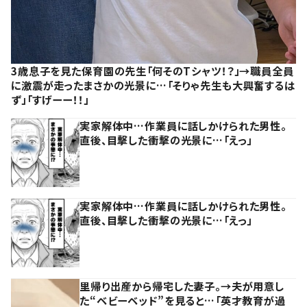
3歳息子を見た保育園の先生「何そのTシャツ！？」→職員全員
に激震が走ったまさかの光景に…「そりゃ先生も大興奮するは
ず」「すげーー！！」
実家解体中…作業員に話しかけられた男性。
直後、目撃した衝撃の光景に…「えっ」
実家解体中…作業員に話しかけられた男性。
直後、目撃した衝撃の光景に…「えっ」
里帰り出産から帰宅した妻子。→夫が用意し
た“ベビーベッド”を見ると…「英才教育が過