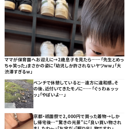
ママが保育園へお迎えに→2歳息子を見たら……「先生とめっ
ちゃ笑った」まさかの姿に「幼児しか許されないヤツww」「大
渋滞すぎるw」
ベンチで休憩していると…遠方に違和感。そ
の後、近付いてきたモノに……「ぐぅわぁッッ
ッ」「やばいよ…」
京都・祇園祭で2,000円で買った着物→しか
し帰宅後…“驚きの光景”に「良い買い物され
ましたね～」「お宝だ」「掘り出し物ですね」