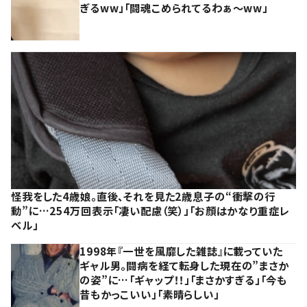
ぎるww」「闘魂こめられてるわぁ～ww」
怪我をした4歳娘。直後、それを見た2歳息子の“衝撃の行
動”に…254万回表示「凄い配慮（笑）」「お顔はかなり重症レ
ベル」
1998年『一世を風靡した雑誌』に載っていた
ギャル男。闘病を経て転身した現在の”まさか
の姿”に…「ギャップ！！」「まさかすぎる」「今も
昔もかっこいい」「素晴らしい」