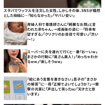
スタバでワッフルを注文した女性。しかしその後、SNSが騒然
とした投稿に…「知らなかった」「ヤバい安い」
産婦人科で看護師さんに「綺麗なお顔」と言
われた赤ちゃん。→成長後の姿に…「将来有
望すぎる」「クリクリのお目目で可愛い」「渋い
～！」
スーパーに夫を連れて行くと…妻「おーいw」
まさかの行動に「奥さん美人！」「めっちゃわか
るww」「楽しそうww」
「絵にあう言葉を書きなさい」息子の”まさか
の解答”に…母「正解でよいでしょうか？」→衝
撃の光景に「声出して笑ったｗ」「天才だと思
います」