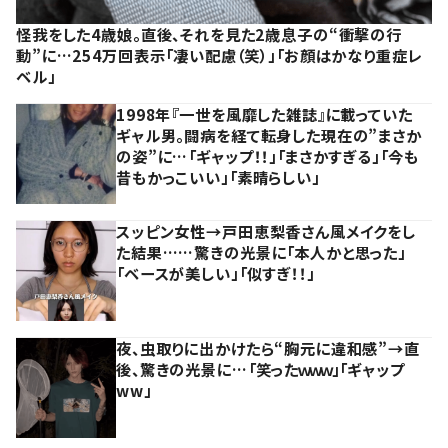
怪我をした4歳娘。直後、それを見た2歳息子の“衝撃の行
動”に…254万回表示「凄い配慮（笑）」「お顔はかなり重症レ
ベル」
1998年『一世を風靡した雑誌』に載っていた
ギャル男。闘病を経て転身した現在の”まさか
の姿”に…「ギャップ！！」「まさかすぎる」「今も
昔もかっこいい」「素晴らしい」
スッピン女性→戸田恵梨香さん風メイクをし
た結果……驚きの光景に「本人かと思った」
「ベースが美しい」「似すぎ！！」
夜、虫取りに出かけたら“胸元に違和感”→直
後、驚きの光景に…「笑ったｗｗｗ」「ギャップ
ww」