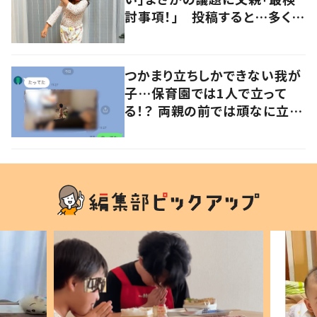
討事項！」 投稿すると…多くの
意見が寄せられる！
つかまり立ちしかできない我が
子…保育園では1人で立って
る！？ 両親の前では頑なに立た
ない1歳児が可愛すぎる…！