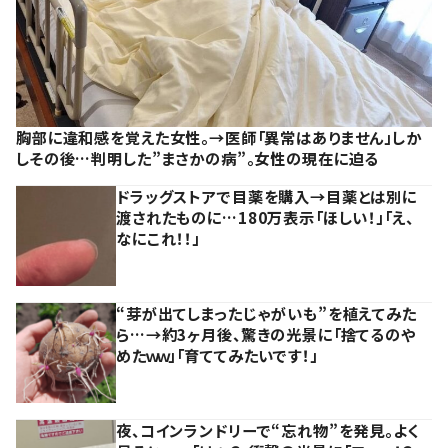
胸部に違和感を覚えた女性。→医師「異常はありません」しか
しその後…判明した”まさかの病”。女性の現在に迫る
ドラッグストアで目薬を購入→目薬とは別に
渡されたものに…180万表示「ほしい！」「え、
なにこれ！！」
“芽が出てしまったじゃがいも”を植えてみた
ら…→約3ヶ月後、驚きの光景に「捨てるのや
めたｗｗ」「育ててみたいです！」
夜、コインランドリーで“忘れ物”を発見。よく