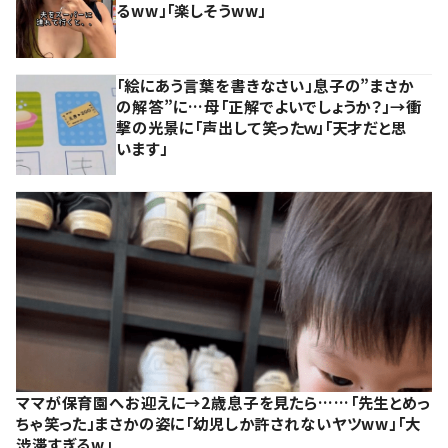
るww」「楽しそうww」
「絵にあう言葉を書きなさい」息子の”まさか
の解答”に…母「正解でよいでしょうか？」→衝
撃の光景に「声出して笑ったｗ」「天才だと思
います」
ママが保育園へお迎えに→2歳息子を見たら……「先生とめっ
ちゃ笑った」まさかの姿に「幼児しか許されないヤツww」「大
渋滞すぎるw」