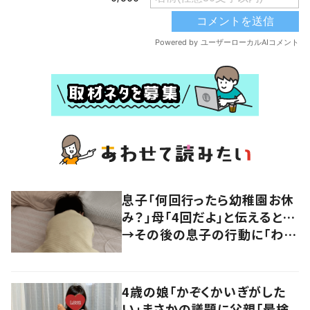
息子「何回行ったら幼稚園お休
み？」母「4回だよ」と伝えると…
→その後の息子の行動に「わか
るよその気持ち」「うちの子も！」
の声
4歳の娘「かぞくかいぎがした
い」まさかの議題に父親「最検