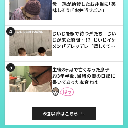
母 孫が絶賛したお弁当に「美
味しそう」「お弁当すごい」
じいじを駅で待つ孫たち じい
じが来た瞬間…！？「じいじイケ
メン」「デレッデレ」「嬉しくて可
愛くてたまらない」「幸せになれ
る」
生後8ヶ月で亡くなった息子
約3年半後、当時の妻の日記に
書いてあった本音とは
6位以降はこちら