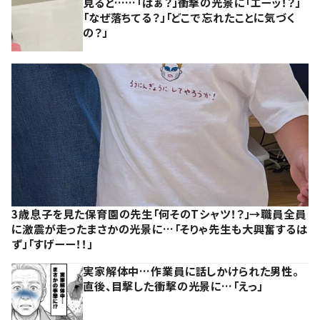
見ると……「はぁ？」衝撃の光景に「エーッ！？」
「なぜ落ちてる？」「どこで忘れたことに気づく
の？」
3歳息子を見た保育園の先生「何そのTシャツ！？」→職員全員
に激震が走ったまさかの光景に…「そりゃ先生も大興奮するは
ず」「すげーー！！」
実家解体中…作業員に話しかけられた男性。
直後、目撃した衝撃の光景に…「えっ」