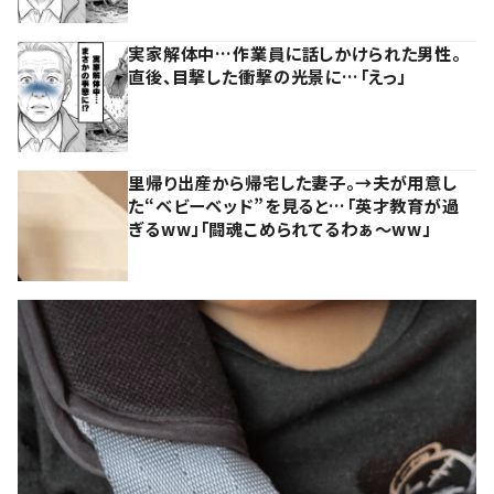
実家解体中…作業員に話しかけられた男性。
直後、目撃した衝撃の光景に…「えっ」
里帰り出産から帰宅した妻子。→夫が用意し
た“ベビーベッド”を見ると…「英才教育が過
ぎるww」「闘魂こめられてるわぁ～ww」