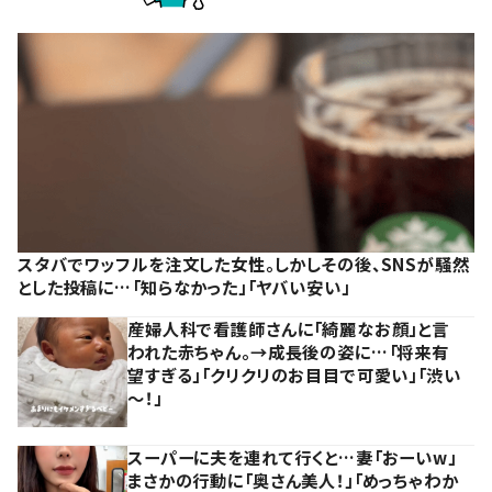
スタバでワッフルを注文した女性。しかしその後、SNSが騒然
とした投稿に…「知らなかった」「ヤバい安い」
産婦人科で看護師さんに「綺麗なお顔」と言
われた赤ちゃん。→成長後の姿に…「将来有
望すぎる」「クリクリのお目目で可愛い」「渋い
～！」
スーパーに夫を連れて行くと…妻「おーいw」
まさかの行動に「奥さん美人！」「めっちゃわか