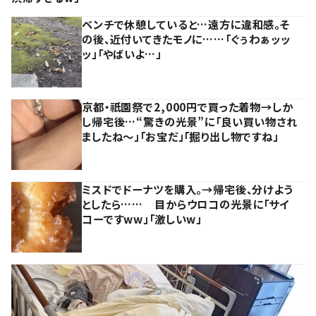
ベンチで休憩していると…遠方に違和感。そ
の後、近付いてきたモノに……「ぐぅわぁッッ
ッ」「やばいよ…」
京都・祇園祭で2,000円で買った着物→しか
し帰宅後…“驚きの光景”に「良い買い物され
ましたね～」「お宝だ」「掘り出し物ですね」
ミスドでドーナツを購入。→帰宅後、分けよう
としたら…… 目からウロコの光景に「サイ
コーですww」「激しいw」