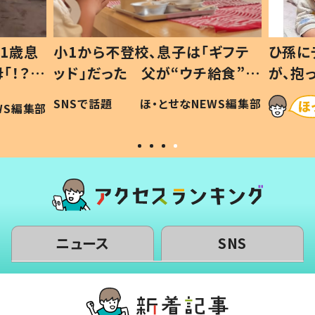
1歳息
小1から不登校、息子は「ギフテ
ひ孫に
「！？」
ッド」だった 父が“ウチ給食”を
が、抱
に「可愛
作り続ける理由とは #令和の親
「涙が
SNSで話題
ほ・とせなNEWS編集部
WS編集部
#令和の子
い」
ニュース
SNS