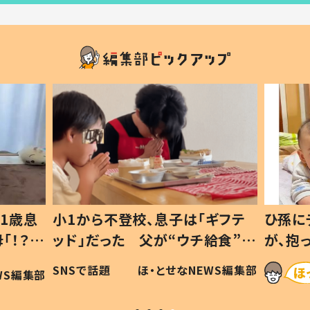
1歳息
小1から不登校、息子は「ギフテ
ひ孫に
「！？」
ッド」だった 父が“ウチ給食”を
が、抱
に「可愛
作り続ける理由とは #令和の親
「涙が
SNSで話題
ほ・とせなNEWS編集部
WS編集部
#令和の子
い」