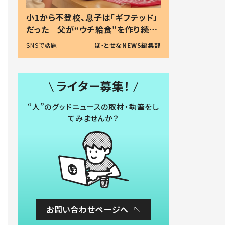
小1から不登校、息子は「ギフテッド」
だった 父が“ウチ給食”を作り続け
る理由とは #令和の親 #令和の子
SNSで話題
ほ・とせなNEWS編集部
ライター募集！
“人”のグッドニュースの取材・執筆をし
てみませんか？
お問い合わせページへ