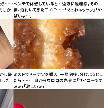
たら……
ベンチで休憩していると…遠方に違和感。その
児しか
後、近付いてきたモノに……「ぐぅわぁッッッ」「や
ばいよ…」
しかし帰
ミスドでドーナツを購入。→帰宅後、分けようとし
ました
たら…… 目からウロコの光景に「サイコーです
ww」「激しいw」