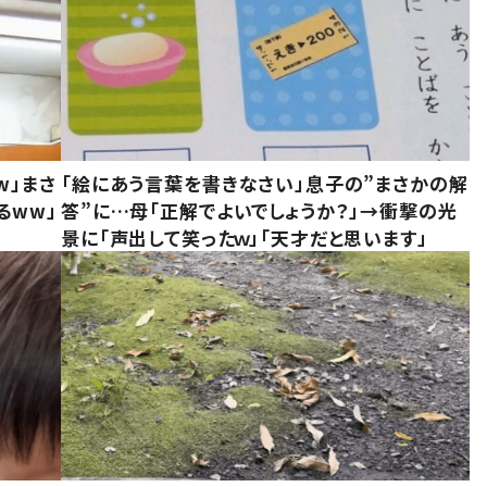
w」まさ
「絵にあう言葉を書きなさい」息子の”まさかの解
るww」
答”に…母「正解でよいでしょうか？」→衝撃の光
景に「声出して笑ったｗ」「天才だと思います」