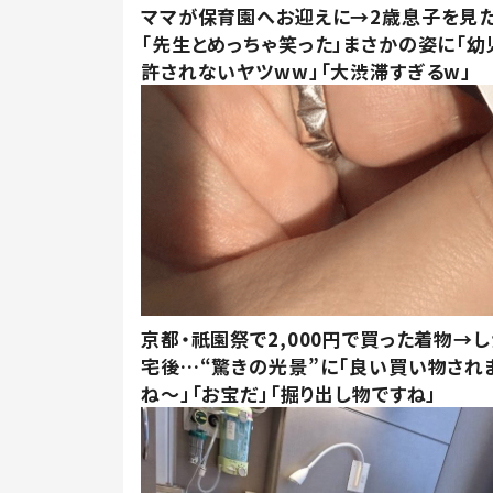
ママが保育園へお迎えに→2歳息子を見
「先生とめっちゃ笑った」まさかの姿に「幼
許されないヤツww」「大渋滞すぎるw」
京都・祇園祭で2,000円で買った着物→
宅後…“驚きの光景”に「良い買い物され
ね～」「お宝だ」「掘り出し物ですね」