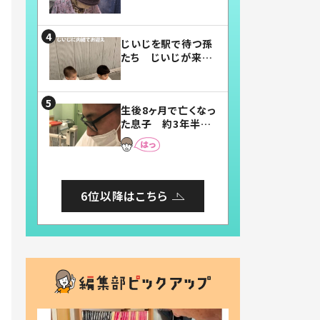
賛したお弁当に「美
味しそう」「お弁当す
ごい」
じいじを駅で待つ孫
たち じいじが来た
瞬間…！？「じいじイ
ケメン」「デレッデレ」
「嬉しくて可愛くてた
生後8ヶ月で亡くなっ
まらない」「幸せにな
た息子 約3年半
れる」
後、当時の妻の日記
に書いてあった本音
とは
6位以降はこちら