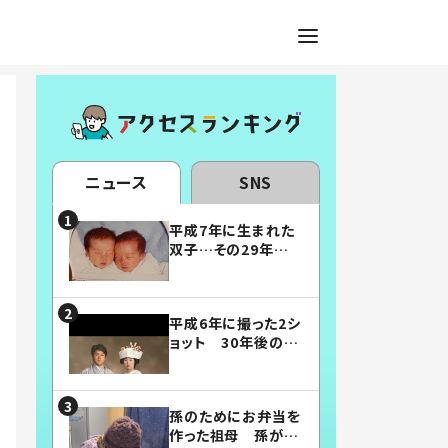
ニュース
SNS
平成7年に生まれた
双子…その29年後
の姿に「漫画みたい」
「素敵すぎる」
平成6年に撮った2シ
ョット 30年後の姿
に…「美男美女」「こ
んな夫婦になりた
い」
孫のためにお弁当を
作った祖母 孫が絶