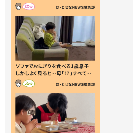
た本音とは
ほ・とせなNEWS編集部
ソファでおにぎりを食べる1歳息子
しかしよく見ると…母「！？」すべてを
察した母の投稿に「可愛いから許
ほ・とせなNEWS編集部
す！」「現行犯〜」