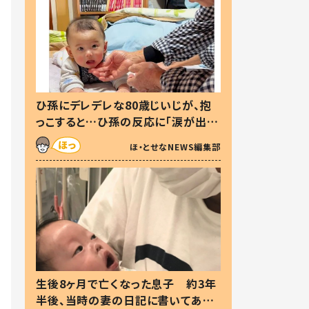
ひ孫にデレデレな80歳じいじが、抱
っこすると…ひ孫の反応に「涙が出ま
した」「可愛くて仕方ない」
ほ・とせなNEWS編集部
生後8ヶ月で亡くなった息子 約3年
半後、当時の妻の日記に書いてあっ