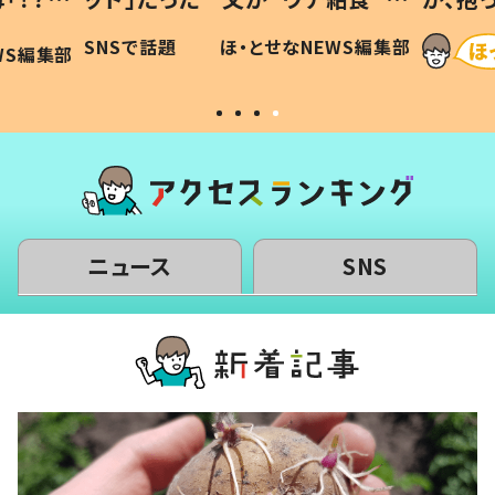
に「可愛
作り続ける理由とは #令和の親
「涙が
SNSで話題
ほ・とせなNEWS編集部
WS編集部
#令和の子
い」
ニュース
SNS