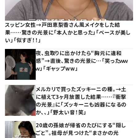
スッピン女性→戸田恵梨香さん風メイクをした結
果……驚きの光景に「本人かと思った」「ベースが美し
い」「似すぎ！！」
夜、虫取りに出かけたら“胸元に違和
感”→直後、驚きの光景に…「笑ったｗｗ
ｗ」「ギャップww」
メルカリで買ったズッキーニの種。→土
に植えて3ヶ月放置した結果……『衝撃
の光景』に「ズッキーニも凶器になるの
か、、」「野太い音！笑」
20歳の孫娘が帰省のたびにする“隠し
ごと”。祖母が見つけた“まさかの光