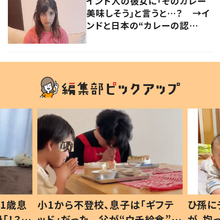
インド人の彼女に「そのカレー
美味しそう」と言うと…？ →イ
ンドと日本の“カレーの認
識”に驚きの声！
1歳息
小1から不登校、息子は「ギフテ
ひ孫に
「！？」
ッド」だった 父が“ウチ給食”を
が、抱