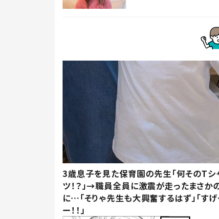
3歳息子を見た保育園の先生「何そのTシ
ツ！？」→職員全員に激震が走ったまさか
に…「そりゃ先生も大興奮するはず」「すげ
ー！！」