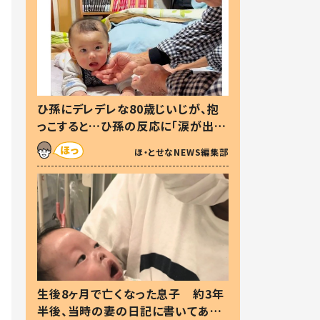
ひ孫にデレデレな80歳じいじが、抱
っこすると…ひ孫の反応に「涙が出ま
した」「可愛くて仕方ない」
ほ・とせなNEWS編集部
生後8ヶ月で亡くなった息子 約3年
半後、当時の妻の日記に書いてあっ