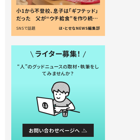
小1から不登校、息子は「ギフテッド」
だった 父が“ウチ給食”を作り続け
る理由とは #令和の親 #令和の子
SNSで話題
ほ・とせなNEWS編集部
ライター募集！
“人”のグッドニュースの取材・執筆をし
てみませんか？
お問い合わせページへ