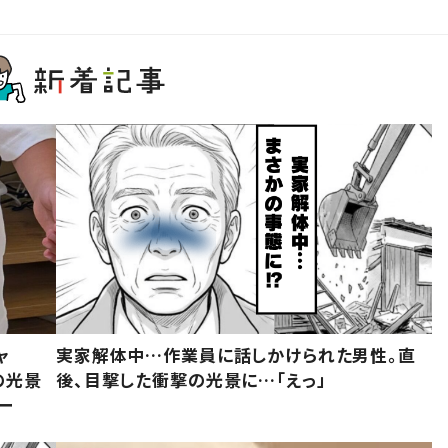
ャ
実家解体中…作業員に話しかけられた男性。直
の光景
後、目撃した衝撃の光景に…「えっ」
ー