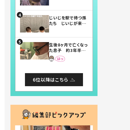
賛したお弁当に「美
味しそう」「お弁当す
ごい」
じいじを駅で待つ孫
たち じいじが来た
瞬間…！？「じいじイ
ケメン」「デレッデレ」
「嬉しくて可愛くてた
生後8ヶ月で亡くなっ
まらない」「幸せにな
た息子 約3年半
れる」
後、当時の妻の日記
に書いてあった本音
とは
6位以降はこちら