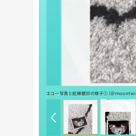
エコー写真と妊婦健診の様子①（＠moontwin