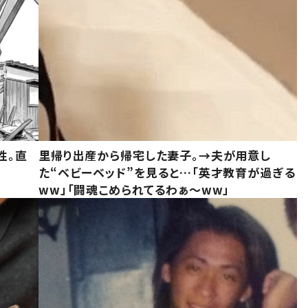
性。直
里帰り出産から帰宅した妻子。→夫が用意し
た“ベビーベッド”を見ると…「英才教育が過ぎる
ww」「闘魂こめられてるわぁ～ww」