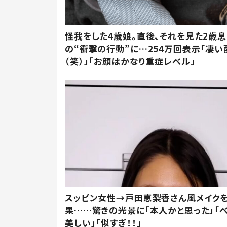
怪我をした4歳娘。直後、それを見た2歳
の“衝撃の行動”に…254万回表示「凄い
（笑）」「お顔はかなり重症レベル」
スッピン女性→戸田恵梨香さん風メイク
果……驚きの光景に「本人かと思った」「
美しい」「似すぎ！！」