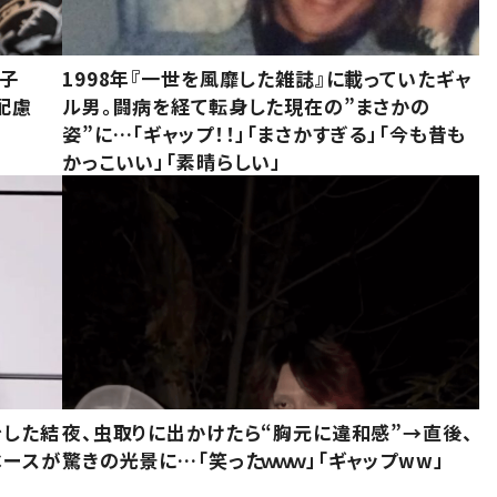
息子
1998年『一世を風靡した雑誌』に載っていたギャ
配慮
ル男。闘病を経て転身した現在の”まさかの
姿”に…「ギャップ！！」「まさかすぎる」「今も昔も
かっこいい」「素晴らしい」
をした結
夜、虫取りに出かけたら“胸元に違和感”→直後、
ベースが
驚きの光景に…「笑ったｗｗｗ」「ギャップww」