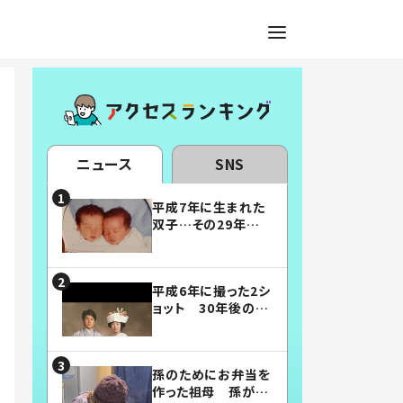
ニュース
SNS
平成7年に生まれた
双子…その29年後
の姿に「漫画みたい」
「素敵すぎる」
平成6年に撮った2シ
ョット 30年後の姿
に…「美男美女」「こ
んな夫婦になりた
い」
孫のためにお弁当を
作った祖母 孫が絶