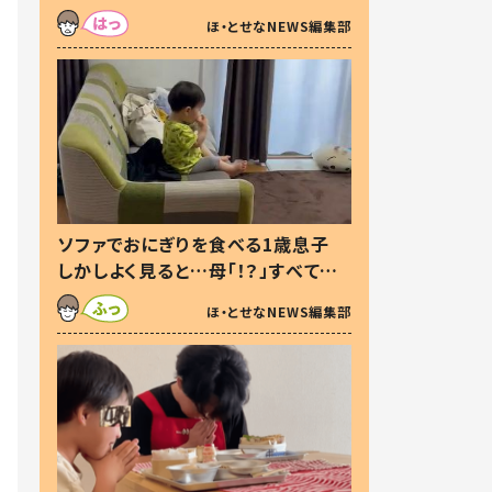
た本音とは
ほ・とせなNEWS編集部
ソファでおにぎりを食べる1歳息子
しかしよく見ると…母「！？」すべてを
察した母の投稿に「可愛いから許
ほ・とせなNEWS編集部
す！」「現行犯〜」