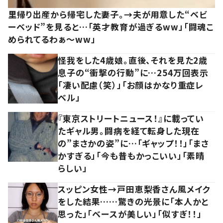
里帰り出産から帰宅した妻子。→夫が用意した“ベビ
ーベッド”を見ると…「英才教育が過ぎるww」「闘魂こ
められてるわぁ～ww」
怪我をした4歳娘。直後、それを見た2歳
息子の“衝撃の行動”に…254万回表示
「凄い配慮（笑）」「お顔はかなり重症レ
ベル」
『東京ストリートニュース！』に載ってい
たギャル男。闘病を経て転身した現在
の”まさかの姿”に…「ギャップ！！」「まさ
かすぎる」「今も昔もかっこいい」「素晴
らしい」
スッピン女性→戸田恵梨香さん風メイク
をした結果……驚きの光景に「本人かと
思った」「ベースが美しい」「似すぎ！！」