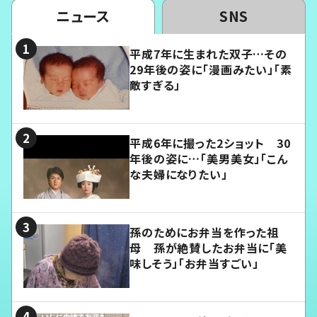
ニュース
SNS
平成7年に生まれた双子…その
29年後の姿に「漫画みたい」「素
敵すぎる」
平成6年に撮った2ショット 30
年後の姿に…「美男美女」「こん
な夫婦になりたい」
孫のためにお弁当を作った祖
母 孫が絶賛したお弁当に「美
味しそう」「お弁当すごい」