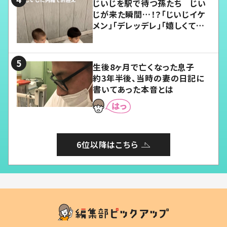
じいじを駅で待つ孫たち じい
じが来た瞬間…！？「じいじイケ
メン」「デレッデレ」「嬉しくて可
愛くてたまらない」「幸せになれ
る」
生後8ヶ月で亡くなった息子
約3年半後、当時の妻の日記に
書いてあった本音とは
6位以降はこちら