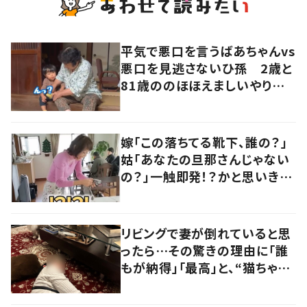
平気で悪口を言うばあちゃんvs
悪口を見逃さないひ孫 2歳と
81歳ののほほえましいやり取り
に「口悪いけど可愛い」の声
嫁「この落ちてる靴下、誰の？」
姑「あなたの旦那さんじゃない
の？」一触即発！？かと思いき
や…持ち主が判明し「声だして
大爆笑しちゃった」
リビングで妻が倒れていると思
ったら…その驚きの理由に「誰
もが納得」「最高」と、“猫ちゃん
好きユーザー”からの共感集ま
る！