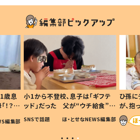
1歳息
小1から不登校、息子は「ギフテ
ひ孫に
「！？」
ッド」だった 父が“ウチ給食”を
が、抱
に「可愛
作り続ける理由とは #令和の親
「涙が
SNSで話題
ほ・とせなNEWS編集部
WS編集部
#令和の子
い」