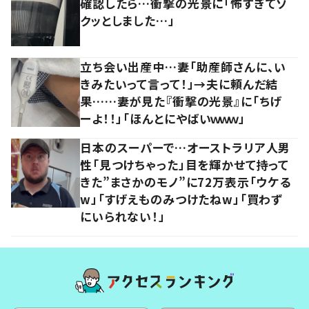
確認したら…衝撃の光景に「怖すぎてゾ
クッとしました…」
立ち会い出産中…妻「助産師さんに、い
きみたいって言って！」→夫に頼んだ結
果……妻が見た『衝撃の光景』に「ちげ
ーよ！！」「ほんとにやばいｗｗｗ」
日本のスーパーで…オーストラリア人男
性「見つけちゃった」目を輝かせて持って
きた”まさかのモノ”に72万表示「ウケる
w」「すげえものみつけたねw」「買わず
にいられない！」