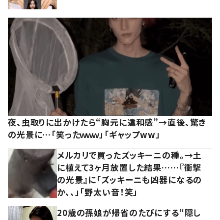
夜、虫取りに出かけたら“胸元に違和感”→直後、驚き
の光景に…「笑ったｗｗｗ」「ギャップww」
メルカリで買ったズッキーニの種。→土
に植えて3ヶ月放置した結果……『衝撃
の光景』に「ズッキーニも凶器になるの
か、、」「野太い音！笑」
20歳の孫娘が帰省のたびにする“隠し