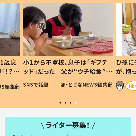
1歳息
小1から不登校、息子は「ギフテ
ひ孫に
「！？」
ッド」だった 父が“ウチ給食”を
が、抱
に「可愛
作り続ける理由とは #令和の親
「涙が
SNSで話題
ほ・とせなNEWS編集部
WS編集部
#令和の子
い」
ライター募集！