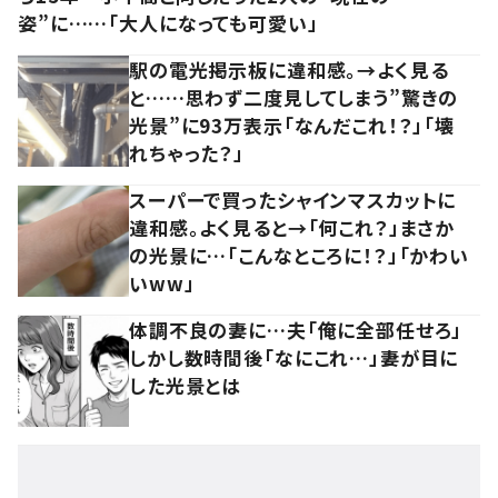
姿”に……「大人になっても可愛い」
駅の電光掲示板に違和感。→よく見る
と……思わず二度見してしまう”驚きの
光景”に93万表示「なんだこれ！？」「壊
れちゃった？」
スーパーで買ったシャインマスカットに
違和感。よく見ると→「何これ？」まさか
の光景に…「こんなところに！？」「かわい
いww」
体調不良の妻に…夫「俺に全部任せろ」
しかし数時間後「なにこれ…」妻が目に
した光景とは