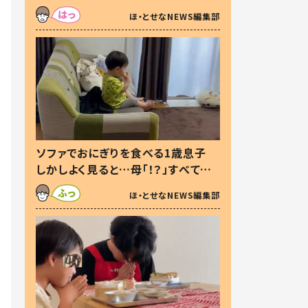
た本音とは
ほ・とせなNEWS編集部
ソファでおにぎりを食べる1歳息子
しかしよく見ると…母「！？」すべてを
察した母の投稿に「可愛いから許
ほ・とせなNEWS編集部
す！」「現行犯〜」