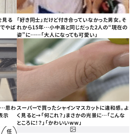
を見る
「好き同士」だけど付き合っていなかった男女。そ
味でやば
れから15年…小中高と同じだった2人の“現在の
姿”に……「大人になっても可愛い」
……思わ
スーパーで買ったシャインマスカットに違和感。よ
表示
く見ると→「何これ？」まさかの光景に…「こんな
ところに！？」「かわいいww」