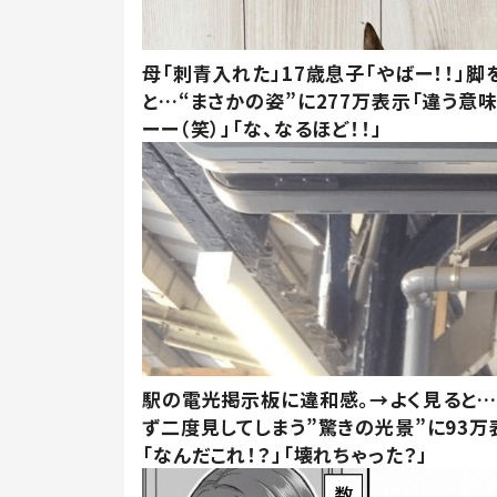
母「刺青入れた」17歳息子「やばー！！」脚
と…“まさかの姿”に277万表示「違う意
ーー（笑）」「な、なるほど！！」
駅の電光掲示板に違和感。→よく見ると
ず二度見してしまう”驚きの光景”に93万
「なんだこれ！？」「壊れちゃった？」