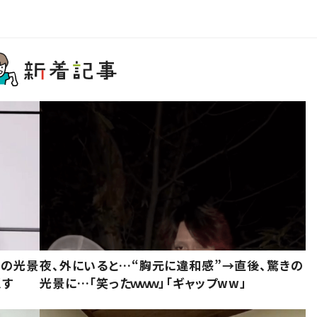
きの光景
夜、外にいると…“胸元に違和感”→直後、驚きの
似す
光景に…「笑ったｗｗｗ」「ギャップww」