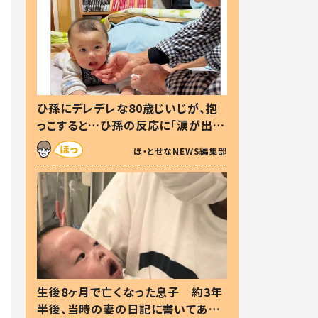
ひ孫にデレデレな80歳じいじが、抱
っこすると…ひ孫の反応に「涙が出ま
した」「可愛くて仕方ない」
ほ・とせなNEWS編集部
生後8ヶ月で亡くなった息子 約3年
半後、当時の妻の日記に書いてあっ