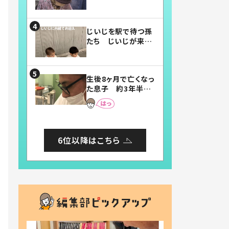
賛したお弁当に「美
味しそう」「お弁当す
ごい」
じいじを駅で待つ孫
たち じいじが来た
瞬間…！？「じいじイ
ケメン」「デレッデレ」
「嬉しくて可愛くてた
生後8ヶ月で亡くなっ
まらない」「幸せにな
た息子 約3年半
れる」
後、当時の妻の日記
に書いてあった本音
とは
6位以降はこちら