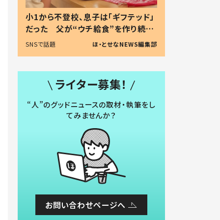
小1から不登校、息子は「ギフテッド」
だった 父が“ウチ給食”を作り続け
る理由とは #令和の親 #令和の子
SNSで話題
ほ・とせなNEWS編集部
ライター募集！
“人”のグッドニュースの取材・執筆をし
てみませんか？
お問い合わせページへ