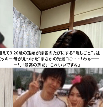
植えて3
20歳の孫娘が帰省のたびにする“隠しごと”。祖
ズッキー
母が見つけた“まさかの光景”に……「わぁーー
ー！」「最高の孫だ」「これいいですね」