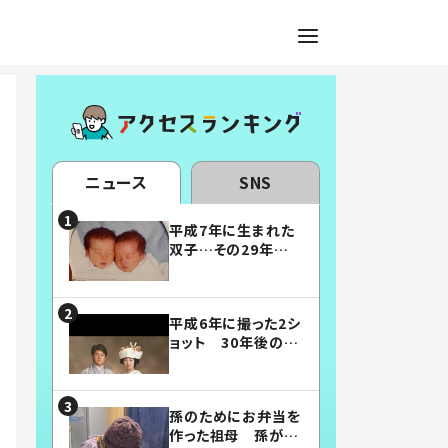
ニュース
SNS
平成7年に生まれた
双子…その29年後
の姿に「漫画みたい」
「素敵すぎる」
平成6年に撮った2シ
ョット 30年後の姿
に…「美男美女」「こ
んな夫婦になりた
い」
孫のためにお弁当を
作った祖母 孫が絶