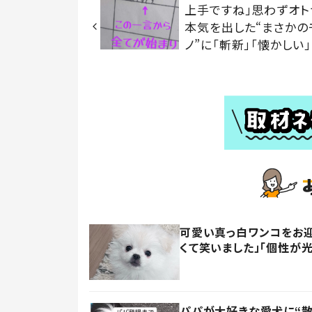
上手ですね」思わずオト
本気を出した“まさかの
ノ”に「斬新」「懐かしい」
可愛い真っ白ワンコをお迎
くて笑いました」「個性が
パパが大好きな愛犬に“散