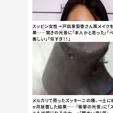
スッピン女性→戸田恵梨香さん風メイク
果……驚きの光景に「本人かと思った」「
美しい」「似すぎ！！」
メルカリで買ったズッキーニの種。→土に
ヶ月放置した結果……『衝撃の光景』に「
ニも凶器になるのか、、」「野太い音！笑」