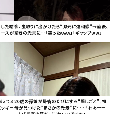
をした結
夜、虫取りに出かけたら“胸元に違和感”→直後、
ベースが
驚きの光景に…「笑ったｗｗｗ」「ギャップww」
植えて3
20歳の孫娘が帰省のたびにする“隠しごと”。祖
ズッキー
母が見つけた“まさかの光景”に……「わぁーー
ー！」「最高の孫だ」「これいいですね」