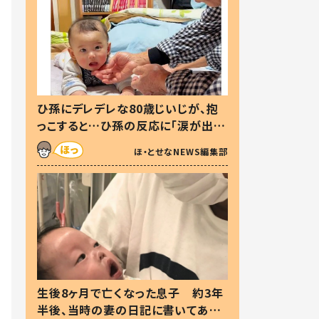
ひ孫にデレデレな80歳じいじが、抱
っこすると…ひ孫の反応に「涙が出ま
した」「可愛くて仕方ない」
ほ・とせなNEWS編集部
生後8ヶ月で亡くなった息子 約3年
半後、当時の妻の日記に書いてあっ