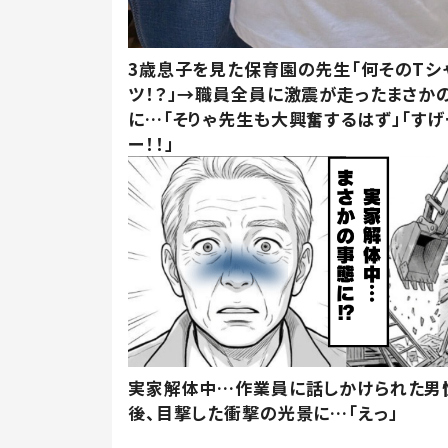
3歳息子を見た保育園の先生「何そのTシ
ツ！？」→職員全員に激震が走ったまさか
に…「そりゃ先生も大興奮するはず」「すげ
ー！！」
実家解体中…作業員に話しかけられた男
後、目撃した衝撃の光景に…「えっ」