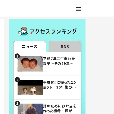
ニュース
SNS
平成7年に生まれた
双子…その29年後
の姿に「漫画みたい」
「素敵すぎる」
平成6年に撮った2シ
ョット 30年後の姿
に…「美男美女」「こ
んな夫婦になりた
い」
孫のためにお弁当を
作った祖母 孫が絶