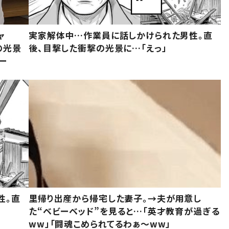
ャ
実家解体中…作業員に話しかけられた男性。直
の光景
後、目撃した衝撃の光景に…「えっ」
ー
性。直
里帰り出産から帰宅した妻子。→夫が用意し
た“ベビーベッド”を見ると…「英才教育が過ぎる
ww」「闘魂こめられてるわぁ～ww」