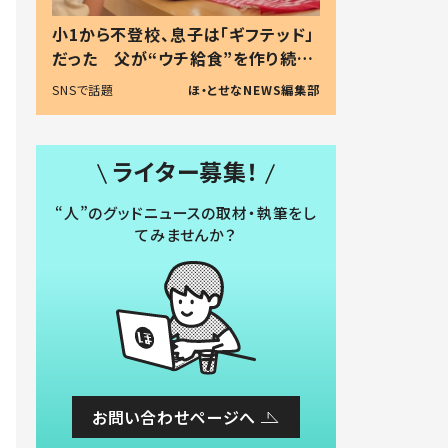
小1から不登校、息子は「ギフテッド」
だった 父が“ウチ給食”を作り続け
る理由とは #令和の親 #令和の子
SNSで話題
ほ・とせなNEWS編集部
ライター募集！
“人”のグッドニュースの取材・執筆をし
てみませんか？
お問い合わせページへ