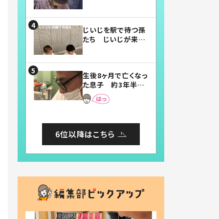
賛したお弁当に「美
味しそう」「お弁当す
ごい」
じいじを駅で待つ孫
たち じいじが来た
瞬間…！？「じいじイ
ケメン」「デレッデレ」
「嬉しくて可愛くてた
生後8ヶ月で亡くなっ
まらない」「幸せにな
た息子 約3年半
れる」
後、当時の妻の日記
に書いてあった本音
とは
6位以降はこちら