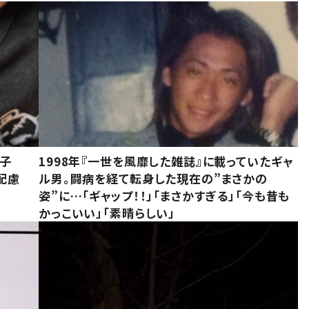
息子
1998年『一世を風靡した雑誌』に載っていたギャ
配慮
ル男。闘病を経て転身した現在の”まさかの
姿”に…「ギャップ！！」「まさかすぎる」「今も昔も
かっこいい」「素晴らしい」