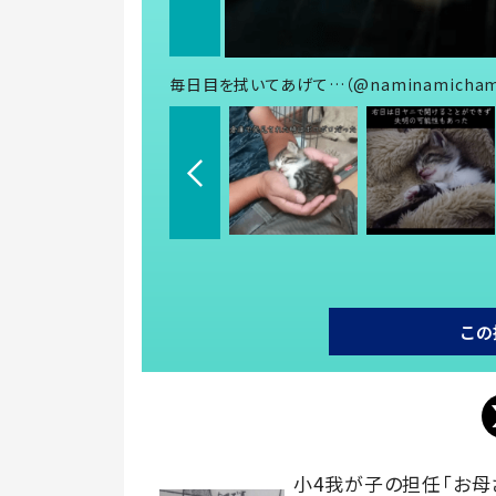
毎日目を拭いてあげて…（@naminamicha
この
小4我が子の担任「お母