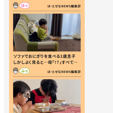
た本音とは
ほ・とせなNEWS編集部
ソファでおにぎりを食べる1歳息子
しかしよく見ると…母「！？」すべてを
察した母の投稿に「可愛いから許
ほ・とせなNEWS編集部
す！」「現行犯〜」