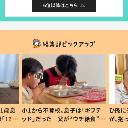
6位以降はこちら
1歳息
小1から不登校、息子は「ギフテ
ひ孫に
「！？」
ッド」だった 父が“ウチ給食”を
が、抱
に「可愛
作り続ける理由とは #令和の親
「涙が