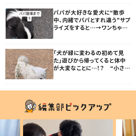
の声
パパが大好きな愛犬に“散歩
中、内緒でパパとすれ違う”サプ
ライズをすると…→ワンちゃん
の反応に「可愛すぎる」「賢い
子」の声
「犬が緑に変わるの初めて見
た」遊びから帰ってくると体中
が大変なことに…！？ “小さい
秋を見つけた犬”が可愛い…！