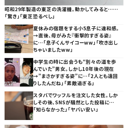
昭和29年製造の東芝の洗濯機。動かしてみると……
「驚き」「東芝恐るべし」
夏休みの宿題をする小5息子に違和感。
→直後、母がみた『衝撃的すぎる姿』
に…「息子くんサイコーww」「吹き出し
ちゃいましたww」
中学生の時に出会うも“別々の道を歩
んでいた”男女。しかし10年後の現在
→”まさかすぎる姿”に…「2人とも遠回
りしたんだね」「素敵過ぎる」
スタバでワッフルを注文した女性。しか
しその後、SNSが騒然とした投稿に…
「知らなかった」「ヤバい安い」