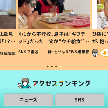
1歳息
小1から不登校、息子は「ギフテ
ひ孫に
「！？」
ッド」だった 父が“ウチ給食”を
が、抱
に「可愛
作り続ける理由とは #令和の親
「涙が
SNSで話題
ほ・とせなNEWS編集部
WS編集部
#令和の子
い」
ニュース
SNS