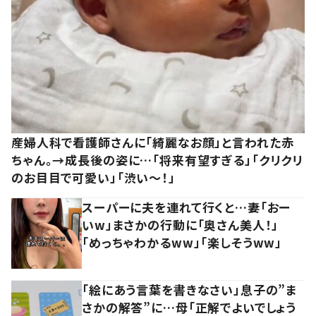
産婦人科で看護師さんに「綺麗なお顔」と言われた赤
ちゃん。→成長後の姿に…「将来有望すぎる」「クリクリ
のお目目で可愛い」「渋い～！」
スーパーに夫を連れて行くと…妻「おー
いw」まさかの行動に「奥さん美人！」
「めっちゃわかるww」「楽しそうww」
「絵にあう言葉を書きなさい」息子の”ま
さかの解答”に…母「正解でよいでしょう