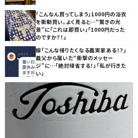
「こんなん買ってしまう」1000円の浴衣
を衝動買い。よく見ると…“驚きの光
景”に「これは即買い」「1000円だった
のですか？！」
嫁「こんな帰りたくなる義実家ある！？」
義父から届いた“衝撃のメッセー
ジ”に…「絶対帰省する！」「私が行きた
い」