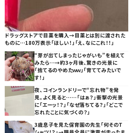
ドラッグストアで目薬を購入→目薬とは別に渡された
ものに…180万表示「ほしい！」「え、なにこれ！！」
“芽が出てしまったじゃがいも”を植えて
みたら…→約3ヶ月後、驚きの光景に
「捨てるのやめたｗｗ」「育ててみたいで
す！」
夜、コインランドリーで“忘れ物”を発
見。よく見ると……「はぁ？」衝撃の光景
に「エーッ！？」「なぜ落ちてる？」「どこで
忘れたことに気づくの？」
3歳息子を見た保育園の先生「何そのT
シャツ！？」→職員全員に激震が走ったま