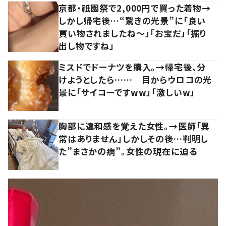
京都・祇園祭で2,000円で買った着物→
しかし帰宅後…“驚きの光景”に「良い
買い物されましたね～」「お宝だ」「掘り
出し物ですね」
ミスドでドーナツを購入。→帰宅後、分
けようとしたら…… 目からウロコの光
景に「サイコーですww」「激しいw」
胸部に違和感を覚えた女性。→医師「異
常はありません」しかしその後…判明し
た”まさかの病”。女性の現在に迫る