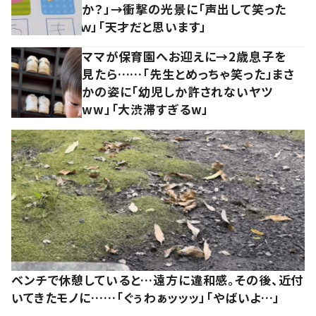
か？」→衝撃の光景に「声出して笑った
ｗ」「天才だと思います」
ママが保育園へお迎えに→2歳息子を
見たら……「先生とめっちゃ笑った」まさ
かの姿に「幼児しか許されないヤツ
ww」「大渋滞すぎるw」
ベンチで休憩していると…遠方に違和感。その後、近付
いてきたモノに……「ぐぅわぁッッッ」「やばいよ…」