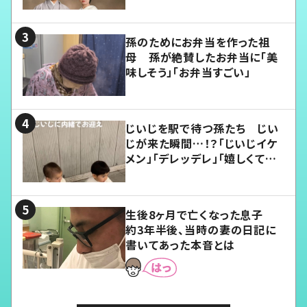
孫のためにお弁当を作った祖
母 孫が絶賛したお弁当に「美
味しそう」「お弁当すごい」
じいじを駅で待つ孫たち じい
じが来た瞬間…！？「じいじイケ
メン」「デレッデレ」「嬉しくて可
愛くてたまらない」「幸せになれ
る」
生後8ヶ月で亡くなった息子
約3年半後、当時の妻の日記に
書いてあった本音とは