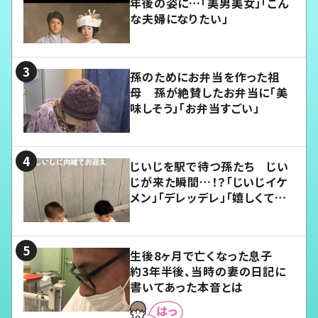
年後の姿に…「美男美女」「こん
な夫婦になりたい」
孫のためにお弁当を作った祖
母 孫が絶賛したお弁当に「美
味しそう」「お弁当すごい」
じいじを駅で待つ孫たち じい
じが来た瞬間…！？「じいじイケ
メン」「デレッデレ」「嬉しくて可
愛くてたまらない」「幸せになれ
る」
生後8ヶ月で亡くなった息子
約3年半後、当時の妻の日記に
書いてあった本音とは