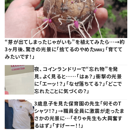
“芽が出てしまったじゃがいも”を植えてみたら…→約
3ヶ月後、驚きの光景に「捨てるのやめたｗｗ」「育てて
みたいです！」
夜、コインランドリーで“忘れ物”を発
見。よく見ると……「はぁ？」衝撃の光景
に「エーッ！？」「なぜ落ちてる？」「どこで
忘れたことに気づくの？」
3歳息子を見た保育園の先生「何そのT
シャツ！？」→職員全員に激震が走ったま
さかの光景に…「そりゃ先生も大興奮す
るはず」「すげーー！！」