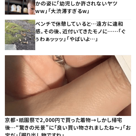
かの姿に「幼児しか許されないヤツ
ww」「大渋滞すぎるw」
ベンチで休憩していると…遠方に違和
感。その後、近付いてきたモノに……「ぐ
ぅわぁッッッ」「やばいよ…」
京都・祇園祭で2,000円で買った着物→しかし帰宅
後…“驚きの光景”に「良い買い物されましたね～」「お
宝だ」「掘り出し物ですね」