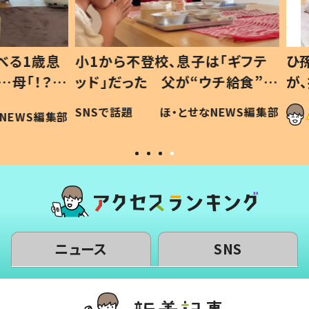
1歳息
小1から不登校、息子は「ギフテ
ひ孫に
「！？」
ッド」だった 父が“ウチ給食”を
が、抱
に「可愛
作り続ける理由とは #令和の親
「涙が
SNSで話題
ほ・とせなNEWS編集部
WS編集部
#令和の子
い」
ニュース
SNS