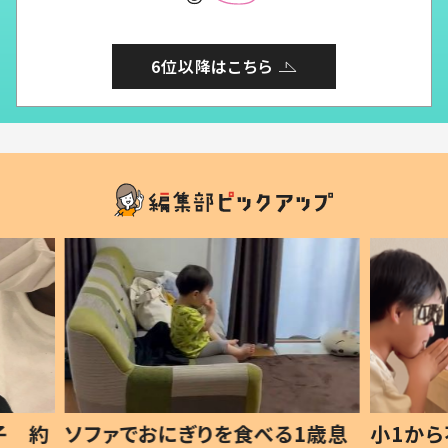
6位以降はこちら
1歳息
小1から不登校、息子は「ギフテ
ひ孫に