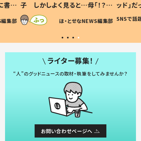
「！？」
ッド」だった 父が“ウチ給食”を
が、抱
に「可愛
作り続ける理由とは #令和の親
「涙が
SNSで話題
ほ・とせなNEWS編集部
WS編集部
#令和の子
い」
ライター募集！
“人”のグッドニュースの取材・執筆をしてみませんか？
お問い合わせページへ