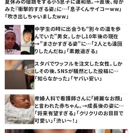
夏休みの宿題をする小5息子に違和感。→直後、母が
みた『衝撃的すぎる姿』に…「息子くんサイコーww」
「吹き出しちゃいましたww」
中学生の時に出会うも“別々の道を歩
んでいた”男女。しかし10年後の現在
→”まさかすぎる姿”に…「2人とも遠回
りしたんだね」「素敵過ぎる」
スタバでワッフルを注文した女性。しか
しその後、SNSが騒然とした投稿に…
「知らなかった」「ヤバい安い」
産婦人科で看護師さんに「綺麗なお顔」
と言われた赤ちゃん。→成長後の姿に…
「将来有望すぎる」「クリクリのお目目で
可愛い」「渋い～！」