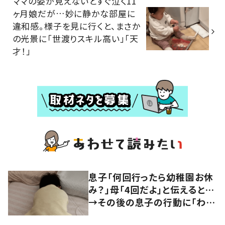
ママの姿が見えないとすぐ泣く11
ヶ月娘だが…妙に静かな部屋に
違和感。様子を見に行くと、まさか
の光景に「世渡りスキル高い」「天
才！」
息子「何回行ったら幼稚園お休
み？」母「4回だよ」と伝えると…
→その後の息子の行動に「わか
るよその気持ち」「うちの子も！」