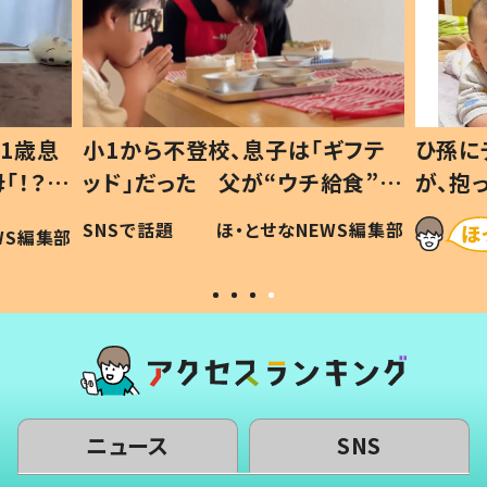
ギフテ
ひ孫にデレデレな80歳じいじ
給食”を
が、抱っこすると…ひ孫の反応に
和の親
「涙が出ました」「可愛くて仕方な
WS編集部
ほ・とせなNEWS編集部
い」
ニュース
SNS