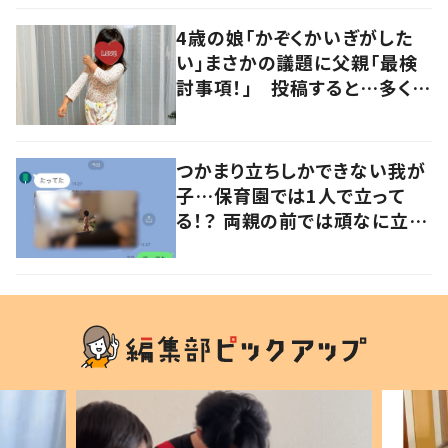
の声
4歳の娘「かぞくかいぎがした
い」まさかの議題に父親「最検
討事項！」 投稿すると…多くの
意見が寄せられる！
つかまり立ちしかできない我が
子…保育園では1人で立って
る！？ 両親の前では頑なに立た
ない1歳児が可愛すぎる…！