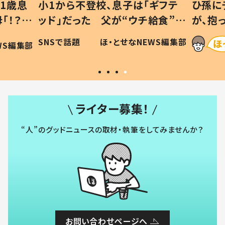
ギフテ
ひ孫にデレデレな80歳じいじ
給食”を
が、抱っこすると…ひ孫の反応に
和の親
「涙が出ました」「可愛くて仕方な
WS編集部
ほ・とせなNEWS編集部
い」
ライター募集！
“人”のグッドニュースの取材・執筆をしてみませんか？
お問い合わせページへ