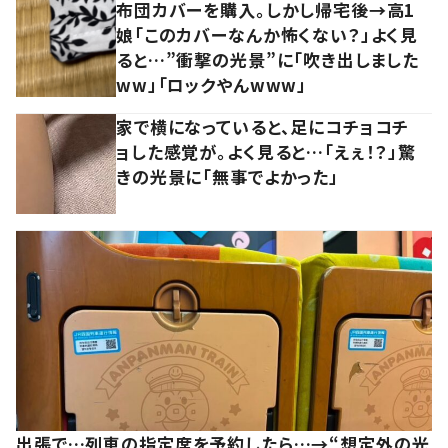
布団カバーを購入。しかし帰宅後→高1
娘「このカバーなんか怖くない？」よく見
ると…”衝撃の光景”に「吹き出しました
ww」「ロックやんwww」
家で横になっていると、足にコチョコチ
ョした感覚が。よく見ると…「えぇ！？」驚
きの光景に「無事でよかった」
出張で…列車の指定席を予約したら…→“想定外の光