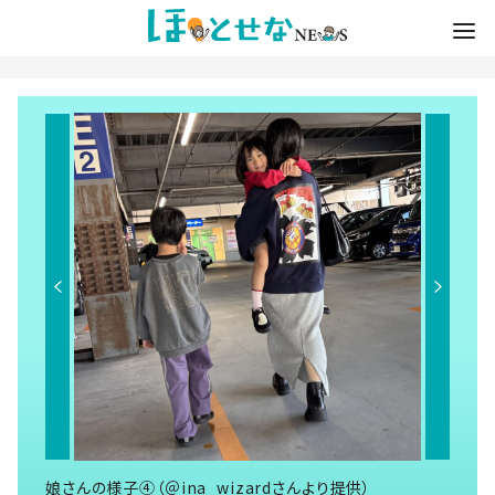
娘さんの様子④（＠ina_wizardさんより提供）