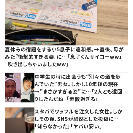
夏休みの宿題をする小5息子に違和感。→直後、母が
みた『衝撃的すぎる姿』に…「息子くんサイコーww」
「吹き出しちゃいましたww」
中学生の時に出会うも“別々の道を歩
んでいた”男女。しかし10年後の現在
→”まさかすぎる姿”に…「2人とも遠回
りしたんだね」「素敵過ぎる」
スタバでワッフルを注文した女性。しか
しその後、SNSが騒然とした投稿に…
「知らなかった」「ヤバい安い」