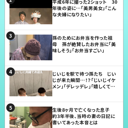
平成6年に撮った2ショット 30
年後の姿に…「美男美女」「こん
な夫婦になりたい」
孫のためにお弁当を作った祖
母 孫が絶賛したお弁当に「美
味しそう」「お弁当すごい」
じいじを駅で待つ孫たち じい
じが来た瞬間…！？「じいじイケ
メン」「デレッデレ」「嬉しくて可
愛くてたまらない」「幸せになれ
る」
生後8ヶ月で亡くなった息子
約3年半後、当時の妻の日記に
書いてあった本音とは