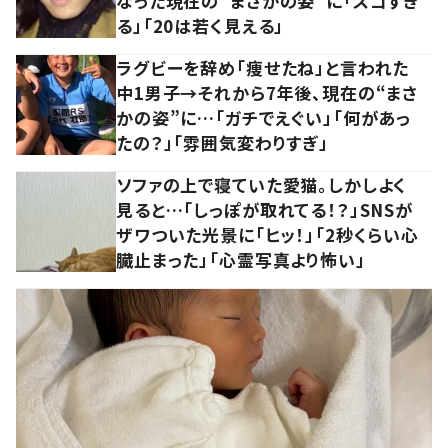
なった現在の”まさかの姿”に「スゴすぎ
る」「20は若く見える」
ラグビーを辞め「痩せたね」と言われた
中1男子→それから7年後、現在の“まさ
かの姿”に…「ガチでえぐい」「何があっ
たの？」「雰囲気変わりすぎ」
ソファの上で寝ていた愛猫。しかしよく
見ると…「しっぽが取れてる！？」SNSが
ザワついた光景に「ヒッ！」「2秒くらい心
臓止まった」「心霊写真より怖い」