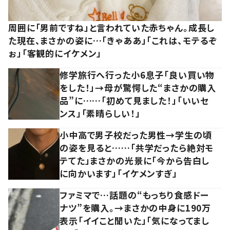
周囲に「男前ですね」と言われていた赤ちゃん。成長し
た現在、まさかの姿に…「きゃああ」「これは、モテるぞ
ぉ」「客観的にイケメン」
修学旅行へ行った小6息子「良い買い物
をした！」→母が驚愕した“まさかの購入
品”に……「初めて見ました！」「いいセ
ンス」「素晴らしい！」
小中高で男子校だった男性→学生の頃
の姿を見ると……「共学だったら絶対モ
テてた」まさかの光景に「今から告白し
に向かいます」「イケメンすぎ」
ファミマで…話題の“もっちり食感ドー
ナツ”を購入。→まさかの中身に190万
表示「イイこと聞いた」「気になってまし