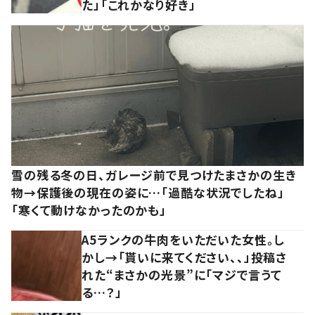
た」「これかなり好き」
雪の残る冬の日、ガレージ前で見つけたまさかの生き
物→保護後の現在の姿に…「過酷な状況でしたね」
「寒くて動けなかったのかも」
A5ランクの牛肉をいただいた女性。し
かし→「貰いに来てください、、」投稿さ
れた“まさかの光景”に「マジで言うて
る…？」