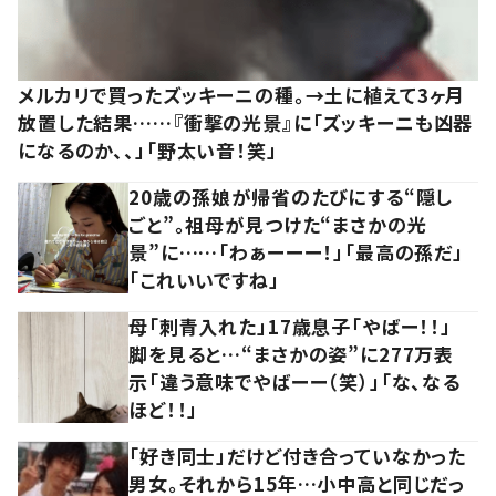
メルカリで買ったズッキーニの種。→土に植えて3ヶ月
放置した結果……『衝撃の光景』に「ズッキーニも凶器
になるのか、、」「野太い音！笑」
20歳の孫娘が帰省のたびにする“隠し
ごと”。祖母が見つけた“まさかの光
景”に……「わぁーーー！」「最高の孫だ」
「これいいですね」
母「刺青入れた」17歳息子「やばー！！」
脚を見ると…“まさかの姿”に277万表
示「違う意味でやばーー（笑）」「な、なる
ほど！！」
「好き同士」だけど付き合っていなかった
男女。それから15年…小中高と同じだっ