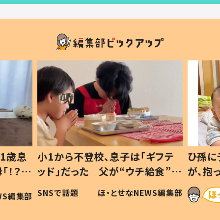
1歳息
小1から不登校、息子は「ギフテ
ひ孫に
「！？」
ッド」だった 父が“ウチ給食”を
が、抱
に「可愛
作り続ける理由とは #令和の親
「涙が
SNSで話題
ほ・とせなNEWS編集部
WS編集部
#令和の子
い」