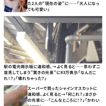
た2人の“現在の姿”に……「大人になっ
ても可愛い」
駅の電光掲示板に違和感。→よく見ると……思わず二
度見してしまう”驚きの光景”に93万表示「なんだこ
れ！？」「壊れちゃった？」
スーパーで買ったシャインマスカットに
違和感。よく見ると→「何これ？」まさか
の光景に…「こんなところに！？」「かわい
いww」