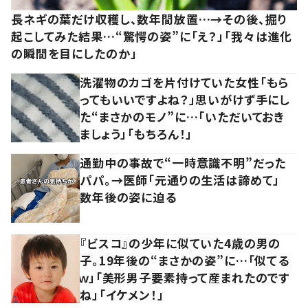
長ネギの葉だけ収穫し、数年間放置…→その後、掘り
起こしてみた結果…“驚愕の姿”に「え？」「我々は進化
の瞬間を目にしたのか」
洗濯物のカゴを片付けていた女性「もら
ってもいいですよね？」思いがけず手にし
た“まさかのモノ”に…「いただいておき
ましょう」「もちろん！」
通勤中の事故で“一時意識不明”だった
パパ。→医師「元通りの生活は諦めて」
数年後の姿に迫る
『ビスコ』の少年に似ていた4歳の男の
子。19年後の“まさかの姿”に…「似てる
ｗ」「美形男子要素持って産まれたのです
ね」「イケメン！」