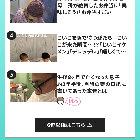
母 孫が絶賛したお弁当に「美
味しそう」「お弁当すごい」
じいじを駅で待つ孫たち じい
じが来た瞬間…！？「じいじイケ
メン」「デレッデレ」「嬉しくて可
愛くてたまらない」「幸せになれ
る」
生後8ヶ月で亡くなった息子
約3年半後、当時の妻の日記に
書いてあった本音とは
6位以降はこちら