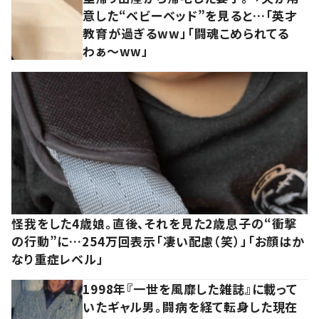
意した“ベビーベッド”を見ると…「英才
教育が過ぎるww」「闘魂こめられてる
わぁ～ww」
怪我をした4歳娘。直後、それを見た2歳息子の“衝撃
の行動”に…254万回表示「凄い配慮（笑）」「お顔はか
なり重症レベル」
1998年『一世を風靡した雑誌』に載って
いたギャル男。闘病を経て転身した現在