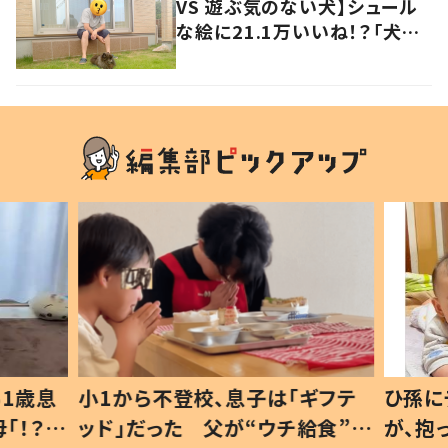
VS 遊ぶ気のない犬】シュール
な絵に21.1万いいね！？「犬の
強い意志を感じる」
1歳息
小1から不登校、息子は「ギフテ
ひ孫に
「！？」
ッド」だった 父が“ウチ給食”を
が、抱