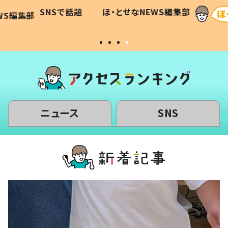
に「可愛
作り続ける理由とは #令和の親
「涙が
SNSで話題
ほ・とせなNEWS編集部
WS編集部
#令和の子
い」
ニュース
SNS