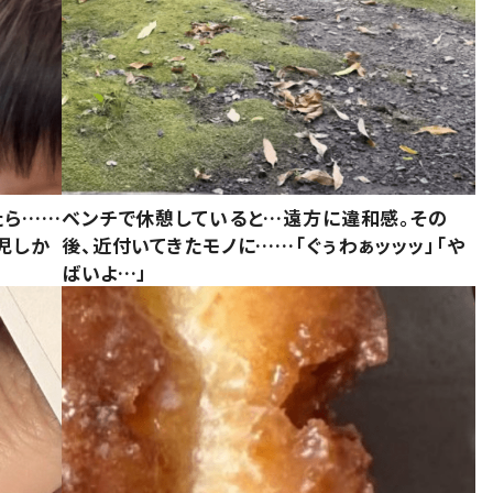
たら……
ベンチで休憩していると…遠方に違和感。その
児しか
後、近付いてきたモノに……「ぐぅわぁッッッ」「や
ばいよ…」