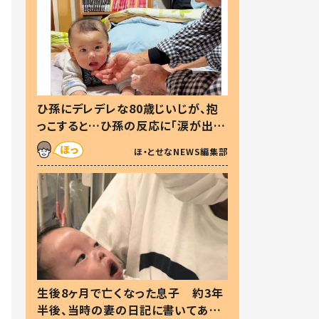
ひ孫にデレデレな80歳じいじが、抱
っこすると…ひ孫の反応に「涙が出ま
した」「可愛くて仕方ない」
ほ・とせなNEWS編集部
生後8ヶ月で亡くなった息子 約3年
半後、当時の妻の日記に書いてあっ