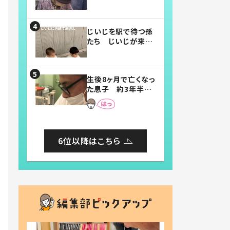
賛したお弁当に「美
味しそう」「お弁当す
ごい」
じいじを駅で待つ孫
たち じいじが来た
瞬間…！？「じいじイ
ケメン」「デレッデレ」
「嬉しくて可愛くてた
生後8ヶ月で亡くなっ
まらない」「幸せにな
た息子 約3年半
れる」
後、当時の妻の日記
に書いてあった本音
とは
6位以降はこちら