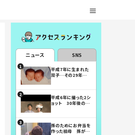
ニュース
SNS
平成7年に生まれた
双子…その29年後
の姿に「漫画みたい」
「素敵すぎる」
平成6年に撮った2シ
ョット 30年後の姿
に…「美男美女」「こ
んな夫婦になりた
い」
孫のためにお弁当を
作った祖母 孫が絶