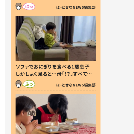
た本音とは
ほ・とせなNEWS編集部
ソファでおにぎりを食べる1歳息子
しかしよく見ると…母「！？」すべてを
察した母の投稿に「可愛いから許
ほ・とせなNEWS編集部
す！」「現行犯〜」