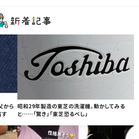
父から
昭和29年製造の東芝の洗濯機。動かしてみる
省す
と……「驚き」「東芝恐るべし」