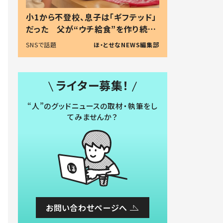
小1から不登校、息子は「ギフテッド」
だった 父が“ウチ給食”を作り続け
る理由とは #令和の親 #令和の子
SNSで話題
ほ・とせなNEWS編集部
ライター募集！
“人”のグッドニュースの取材・執筆をし
てみませんか？
お問い合わせページへ