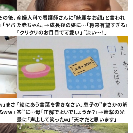
その後、
産婦人科で看護師さんに「綺麗なお顔」と言われ
」「ヤバ
た赤ちゃん。→成長後の姿に…「将来有望すぎる」
「クリクリのお目目で可愛い」「渋い～！」
w」まさ
「絵にあう言葉を書きなさい」息子の”まさかの解
るww」
答”に…母「正解でよいでしょうか？」→衝撃の光
景に「声出して笑ったｗ」「天才だと思います」