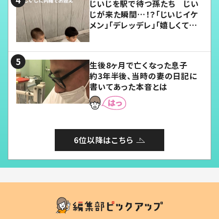
じいじを駅で待つ孫たち じい
じが来た瞬間…！？「じいじイケ
メン」「デレッデレ」「嬉しくて可
愛くてたまらない」「幸せになれ
る」
生後8ヶ月で亡くなった息子
約3年半後、当時の妻の日記に
書いてあった本音とは
6位以降はこちら