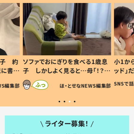
1歳息
小1から不登校、息子は「ギフテ
ひ孫に
「！？」
ッド」だった 父が“ウチ給食”を
が、抱
に「可愛
作り続ける理由とは #令和の親
「涙が
SNSで話題
ほ・とせなNEWS編集部
WS編集部
#令和の子
い」
ライター募集！