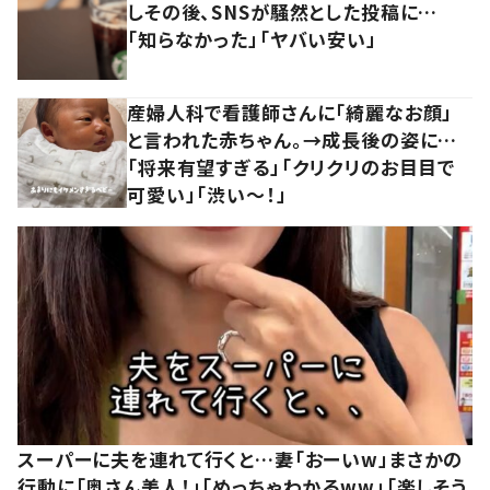
しその後、SNSが騒然とした投稿に…
「知らなかった」「ヤバい安い」
産婦人科で看護師さんに「綺麗なお顔」
と言われた赤ちゃん。→成長後の姿に…
「将来有望すぎる」「クリクリのお目目で
可愛い」「渋い～！」
スーパーに夫を連れて行くと…妻「おーいw」まさかの
行動に「奥さん美人！」「めっちゃわかるww」「楽しそう