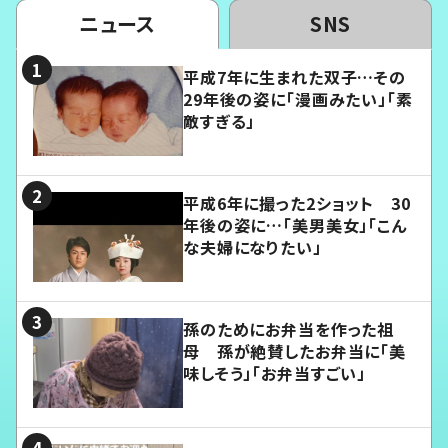
ニュース
SNS
平成7年に生まれた双子…その
29年後の姿に「漫画みたい」「素
敵すぎる」
平成6年に撮った2ショット 30
年後の姿に…「美男美女」「こん
な夫婦になりたい」
孫のためにお弁当を作った祖
母 孫が絶賛したお弁当に「美
味しそう」「お弁当すごい」