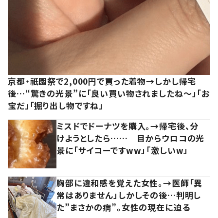
京都・祇園祭で2,000円で買った着物→しかし帰宅
後…“驚きの光景”に「良い買い物されましたね～」「お
宝だ」「掘り出し物ですね」
ミスドでドーナツを購入。→帰宅後、分
けようとしたら…… 目からウロコの光
景に「サイコーですww」「激しいw」
胸部に違和感を覚えた女性。→医師「異
常はありません」しかしその後…判明し
た”まさかの病”。女性の現在に迫る