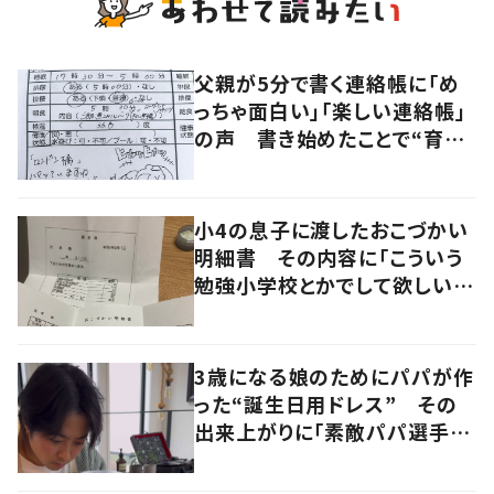
父親が5分で書く連絡帳に「め
っちゃ面白い」「楽しい連絡帳」
の声 書き始めたことで“育児
に変化”も
小4の息子に渡したおこづかい
明細書 その内容に「こういう
勉強小学校とかでして欲しい」
「社会勉強になりますね」の声
3歳になる娘のためにパパが作
った“誕生日用ドレス” その
出来上がりに「素敵パパ選手権
優勝」「パパさんカッコいい」の
声