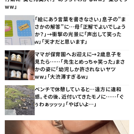
ww」
「絵にあう言葉を書きなさい」息子の”ま
さかの解答”に…母「正解でよいでしょう
か？」→衝撃の光景に「声出して笑った
ｗ」「天才だと思います」
ママが保育園へお迎えに→2歳息子を
見たら……「先生とめっちゃ笑った」まさ
かの姿に「幼児しか許されないヤツ
ww」「大渋滞すぎるw」
ベンチで休憩していると…遠方に違和
感。その後、近付いてきたモノに……「ぐ
ぅわぁッッッ」「やばいよ…」