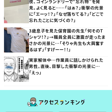
夜、コインランドリーで“忘れ物”を発
見。よく見ると……「はぁ？」衝撃の光景
に「エーッ！？」「なぜ落ちてる？」「どこで
忘れたことに気づくの？」
3歳息子を見た保育園の先生「何そのT
シャツ！？」→職員全員に激震が走ったま
さかの光景に…「そりゃ先生も大興奮す
るはず」「すげーー！！」
実家解体中…作業員に話しかけられた
男性。直後、目撃した衝撃の光景に…
「えっ」