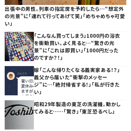
出張中の男性。列車の指定席を予約したら…“想定外
の光景”に「連れて行ってあげて笑」「めちゃめちゃ可愛
い」
「こんなん買ってしまう」1000円の浴衣
を衝動買い。よく見ると…“驚きの光
景”に「これは即買い」「1000円だった
のですか？！」
嫁「こんな帰りたくなる義実家ある！？」
義父から届いた“衝撃のメッセー
ジ”に…「絶対帰省する！」「私が行きた
い」
昭和29年製造の東芝の洗濯機。動かし
てみると……「驚き」「東芝恐るべし」