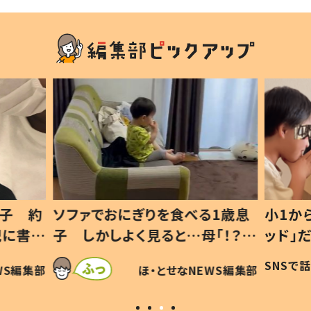
1歳息
小1から不登校、息子は「ギフテ
ひ孫に
「！？」
ッド」だった 父が“ウチ給食”を
が、抱
に「可愛
作り続ける理由とは #令和の親
「涙が
SNSで話題
ほ・とせなNEWS編集部
WS編集部
#令和の子
い」