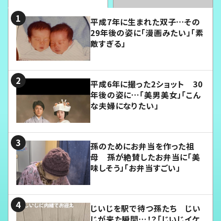
平成7年に生まれた双子…その
29年後の姿に「漫画みたい」「素
敵すぎる」
平成6年に撮った2ショット 30
年後の姿に…「美男美女」「こん
な夫婦になりたい」
孫のためにお弁当を作った祖
母 孫が絶賛したお弁当に「美
味しそう」「お弁当すごい」
じいじを駅で待つ孫たち じい
じが来た瞬間…！？「じいじイケ