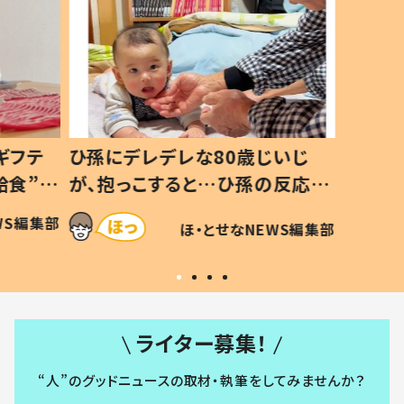
ギフテ
ひ孫にデレデレな80歳じいじ
給食”を
が、抱っこすると…ひ孫の反応に
和の親
「涙が出ました」「可愛くて仕方な
WS編集部
ほ・とせなNEWS編集部
い」
ライター募集！
“人”のグッドニュースの取材・執筆をしてみませんか？