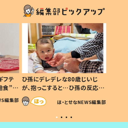
ギフテ
ひ孫にデレデレな80歳じいじ
給食”を
が、抱っこすると…ひ孫の反応に
和の親
「涙が出ました」「可愛くて仕方な
WS編集部
ほ・とせなNEWS編集部
い」