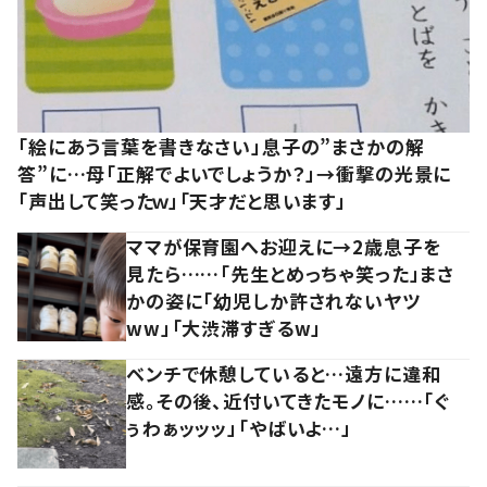
「絵にあう言葉を書きなさい」息子の”まさかの解
答”に…母「正解でよいでしょうか？」→衝撃の光景に
「声出して笑ったｗ」「天才だと思います」
ママが保育園へお迎えに→2歳息子を
見たら……「先生とめっちゃ笑った」まさ
かの姿に「幼児しか許されないヤツ
ww」「大渋滞すぎるw」
ベンチで休憩していると…遠方に違和
感。その後、近付いてきたモノに……「ぐ
ぅわぁッッッ」「やばいよ…」