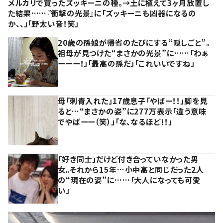
メルカリで買ったズッキーニの種。→土に植えて3ヶ月放置し
た結果……『衝撃の光景』に「ズッキーニも凶器になるの
か、、」「野太い音！笑」
20歳の孫娘が帰省のたびにする“隠しごと”。
祖母が見つけた“まさかの光景”に……「わぁ
ーーー！」「最高の孫だ」「これいいですね」
母「刺青入れた」17歳息子「やばー！！」脚を見
ると…“まさかの姿”に277万表示「違う意味
でやばーー（笑）」「な、なるほど！！」
「好き同士」だけど付き合っていなかった男
女。それから15年…小中高と同じだった2人
の“現在の姿”に……「大人になっても可愛
い」