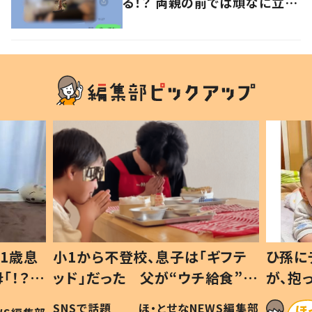
る！？ 両親の前では頑なに立た
ない1歳児が可愛すぎる…！
1歳息
小1から不登校、息子は「ギフテ
ひ孫に
「！？」
ッド」だった 父が“ウチ給食”を
が、抱
に「可愛
作り続ける理由とは #令和の親
「涙が
SNSで話題
ほ・とせなNEWS編集部