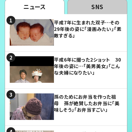
ニュース
SNS
平成7年に生まれた双子…その
29年後の姿に「漫画みたい」「素
敵すぎる」
平成6年に撮った2ショット 30
年後の姿に…「美男美女」「こん
な夫婦になりたい」
孫のためにお弁当を作った祖
母 孫が絶賛したお弁当に「美
味しそう」「お弁当すごい」