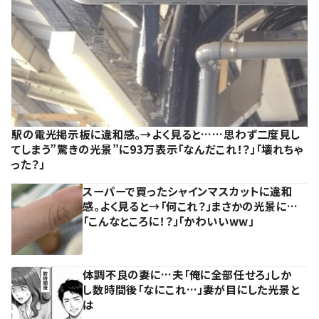
駅の電光掲示板に違和感。→よく見ると……思わず二度見し
てしまう”驚きの光景”に93万表示「なんだこれ！？」「壊れちゃ
った？」
スーパーで買ったシャインマスカットに違和
感。よく見ると→「何これ？」まさかの光景に…
「こんなところに！？」「かわいいww」
体調不良の妻に…夫「俺に全部任せろ」しか
し数時間後「なにこれ…」妻が目にした光景と
は