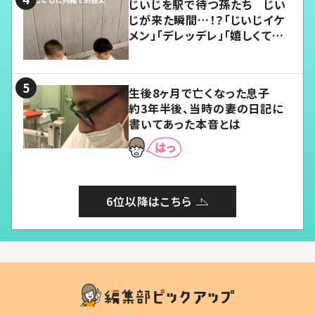
じいじを駅で待つ孫たち じい
じが来た瞬間…！？「じいじイケ
メン」「デレッデレ」「嬉しくて可
愛くてたまらない」「幸せになれ
る」
生後8ヶ月で亡くなった息子
約3年半後、当時の妻の日記に
書いてあった本音とは
6位以降はこちら