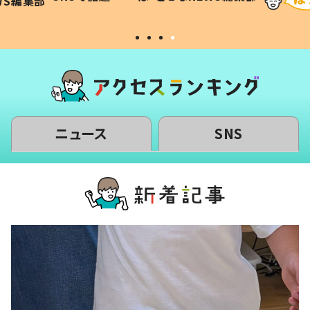
WS編集部
#令和の子
い」
ニュース
SNS