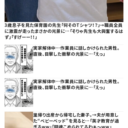
3歳息子を見た保育園の先生「何そのTシャツ！？」→職員全員
に激震が走ったまさかの光景に…「そりゃ先生も大興奮するは
ず」「すげーー！！」
実家解体中…作業員に話しかけられた男性。
直後、目撃した衝撃の光景に…「えっ」
実家解体中…作業員に話しかけられた男性。
直後、目撃した衝撃の光景に…「えっ」
里帰り出産から帰宅した妻子。→夫が用意し
た“ベビーベッド”を見ると…「英才教育が過
ぎるww」「闘魂こめられてるわぁ～ww」