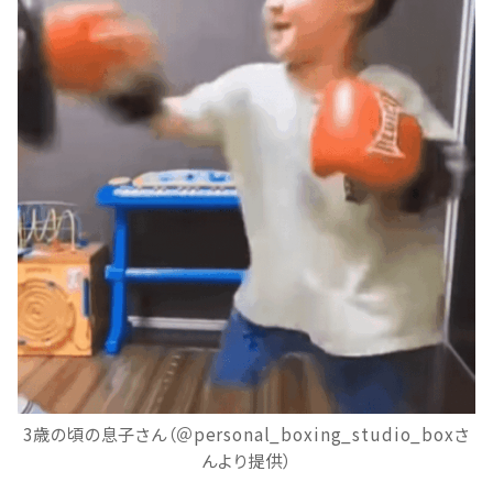
3歳の頃の息子さん（＠personal_boxing_studio_boxさ
んより提供）