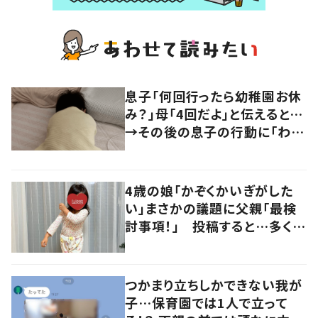
息子「何回行ったら幼稚園お休
み？」母「4回だよ」と伝えると…
→その後の息子の行動に「わか
るよその気持ち」「うちの子も！」
の声
4歳の娘「かぞくかいぎがした
い」まさかの議題に父親「最検
討事項！」 投稿すると…多くの
意見が寄せられる！
つかまり立ちしかできない我が
子…保育園では1人で立って