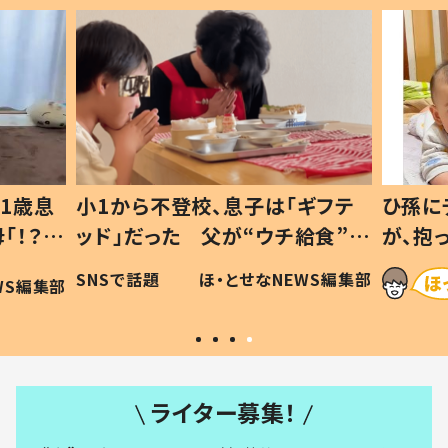
1歳息
小1から不登校、息子は「ギフテ
ひ孫に
「！？」
ッド」だった 父が“ウチ給食”を
が、抱
に「可愛
作り続ける理由とは #令和の親
「涙が
SNSで話題
ほ・とせなNEWS編集部
WS編集部
#令和の子
い」
ライター募集！