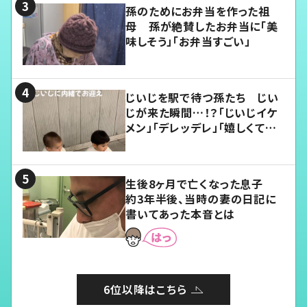
孫のためにお弁当を作った祖
母 孫が絶賛したお弁当に「美
味しそう」「お弁当すごい」
じいじを駅で待つ孫たち じい
じが来た瞬間…！？「じいじイケ
メン」「デレッデレ」「嬉しくて可
愛くてたまらない」「幸せになれ
る」
生後8ヶ月で亡くなった息子
約3年半後、当時の妻の日記に
書いてあった本音とは
6位以降はこちら