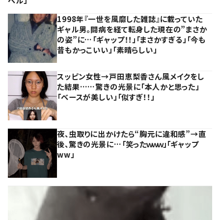
ベル」
1998年『一世を風靡した雑誌』に載っていた
ギャル男。闘病を経て転身した現在の”まさか
の姿”に…「ギャップ！！」「まさかすぎる」「今も
昔もかっこいい」「素晴らしい」
スッピン女性→戸田恵梨香さん風メイクをし
た結果……驚きの光景に「本人かと思った」
「ベースが美しい」「似すぎ！！」
夜、虫取りに出かけたら“胸元に違和感”→直
後、驚きの光景に…「笑ったｗｗｗ」「ギャップ
ww」