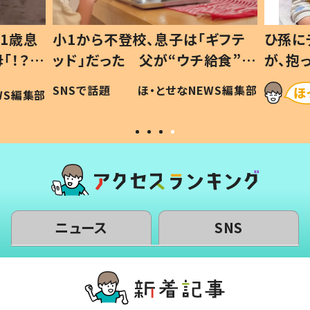
息子は「ギフテ
ひ孫にデレデレな80歳じいじ
が“ウチ給食”を
が、抱っこすると…ひ孫の反応に
は #令和の親
「涙が出ました」「可愛くて仕方な
・とせなNEWS編集部
ほ・とせなNEWS編集
い」
ニュース
SNS