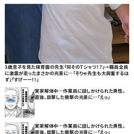
3歳息子を見た保育園の先生「何そのTシャツ！？」→職員全員
に激震が走ったまさかの光景に…「そりゃ先生も大興奮するは
ず」「すげーー！！」
実家解体中…作業員に話しかけられた男性。
直後、目撃した衝撃の光景に…「えっ」
実家解体中…作業員に話しかけられた男性。
直後、目撃した衝撃の光景に…「えっ」