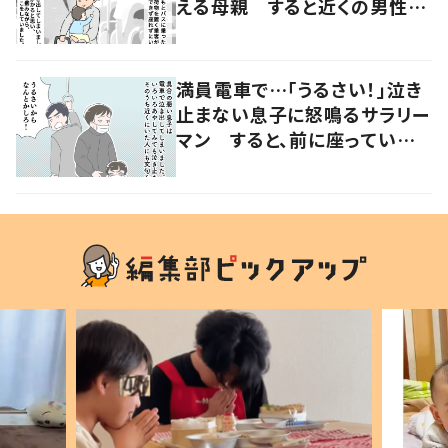
える母親 すると近くの男性が
声をかけ…「涙が出そうでした」
満員電車で…「うるさい！」泣き
止まない息子に怒鳴るサラリー
マン すると、前に座っていた
女性からの助け船に「感謝いっ
ぱい」