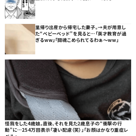
里帰り出産から帰宅した妻子。→夫が用意し
た“ベビーベッド”を見ると…「英才教育が過
ぎるww」「闘魂こめられてるわぁ～ww」
怪我をした4歳娘。直後、それを見た2歳息子の“衝撃の行
動”に…254万回表示「凄い配慮（笑）」「お顔はかなり重症レ