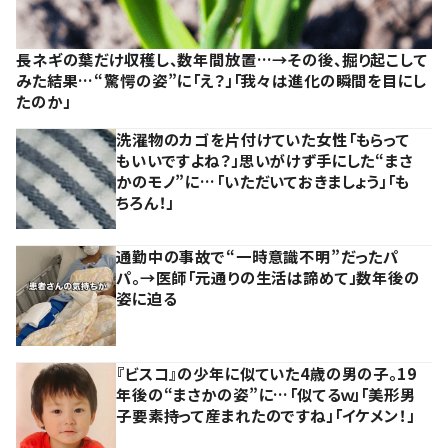
長ネギの葉だけ収穫し、数年間放置…→その後、掘り起こして
みた結果…“驚愕の姿”に「え？」「我々は進化の瞬間を目にし
たのか」
洗濯物のカゴを片付けていた女性「もらって
もいいですよね？」思いがけず手にした“まさ
かのモノ”に…「いただいておきましょう」「も
ちろん！」
通勤中の事故で“一時意識不明”だったパ
パ。→医師「元通りの生活は諦めて」数年後の
姿に迫る
『ビスコ』の少年に似ていた4歳の男の子。19
年後の“まさかの姿”に…「似てるｗ」「美形男
子要素持って産まれたのですね」「イケメン！」