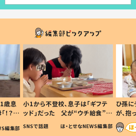
「ギフテ
ひ孫にデレデレな80歳じいじ
給食”を
が、抱っこすると…ひ孫の反応に
令和の親
「涙が出ました」「可愛くて仕方な
EWS編集部
ほ・とせなNEWS編集部
い」