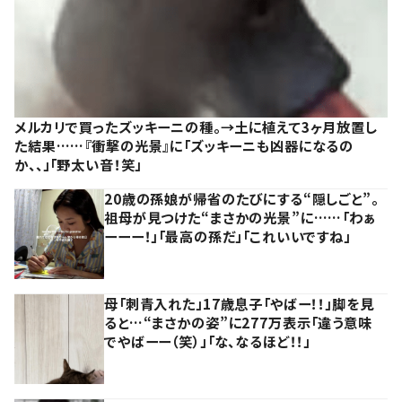
メルカリで買ったズッキーニの種。→土に植えて3ヶ月放置し
た結果……『衝撃の光景』に「ズッキーニも凶器になるの
か、、」「野太い音！笑」
20歳の孫娘が帰省のたびにする“隠しごと”。
祖母が見つけた“まさかの光景”に……「わぁ
ーーー！」「最高の孫だ」「これいいですね」
母「刺青入れた」17歳息子「やばー！！」脚を見
ると…“まさかの姿”に277万表示「違う意味
でやばーー（笑）」「な、なるほど！！」