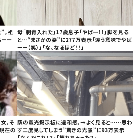
”。祖
母「刺青入れた」17歳息子「やばー！！」脚を見る
ぁーー
と…“まさかの姿”に277万表示「違う意味でやば
ーー（笑）」「な、なるほど！！」
女。そ
駅の電光掲示板に違和感。→よく見ると……思わ
“現在の
ず二度見してしまう”驚きの光景”に93万表示
「なんだこれ！？」「壊れちゃった？」