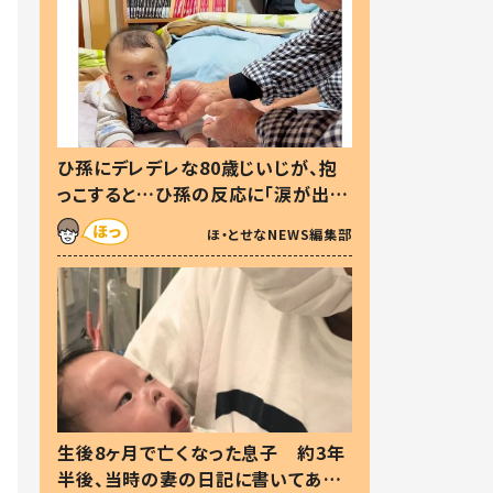
ひ孫にデレデレな80歳じいじが、抱
っこすると…ひ孫の反応に「涙が出ま
した」「可愛くて仕方ない」
ほ・とせなNEWS編集部
生後8ヶ月で亡くなった息子 約3年
半後、当時の妻の日記に書いてあっ