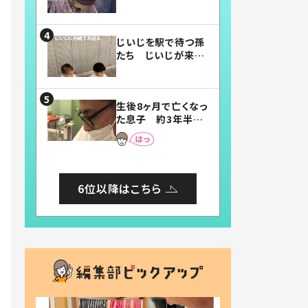
賛したお弁当に「美
味しそう」「お弁当す
ごい」
じいじを駅で待つ孫
たち じいじが来た
瞬間…！？「じいじイ
ケメン」「デレッデレ」
「嬉しくて可愛くてた
生後8ヶ月で亡くなっ
まらない」「幸せにな
た息子 約3年半
れる」
後、当時の妻の日記
に書いてあった本音
とは
6位以降はこちら