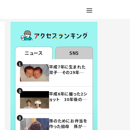
ニュース
SNS
平成7年に生まれた
双子…その29年後
の姿に「漫画みたい」
「素敵すぎる」
平成6年に撮った2シ
ョット 30年後の姿
に…「美男美女」「こ
んな夫婦になりた
い」
孫のためにお弁当を
作った祖母 孫が絶