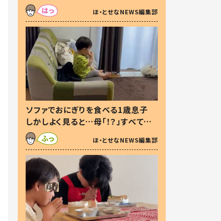
た本音とは
ほ・とせなNEWS編集部
ソファでおにぎりを食べる1歳息子
しかしよく見ると…母「！？」すべてを
察した母の投稿に「可愛いから許
ほ・とせなNEWS編集部
す！」「現行犯〜」