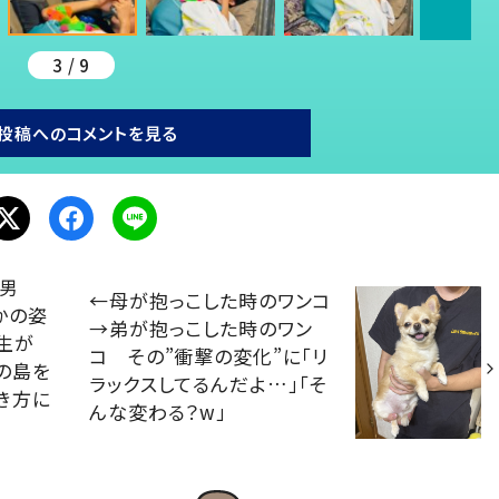
3 / 9
投稿へのコメントを見る
た男
←母が抱っこした時のワンコ
かの姿
→弟が抱っこした時のワン
生が
コ その”衝撃の変化”に「リ
の島を
ラックスしてるんだよ…」「そ
き方に
んな変わる？w」