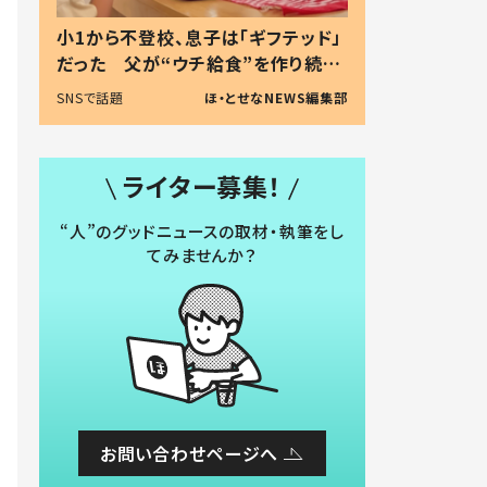
小1から不登校、息子は「ギフテッド」
だった 父が“ウチ給食”を作り続け
る理由とは #令和の親 #令和の子
SNSで話題
ほ・とせなNEWS編集部
ライター募集！
“人”のグッドニュースの取材・執筆をし
てみませんか？
お問い合わせページへ