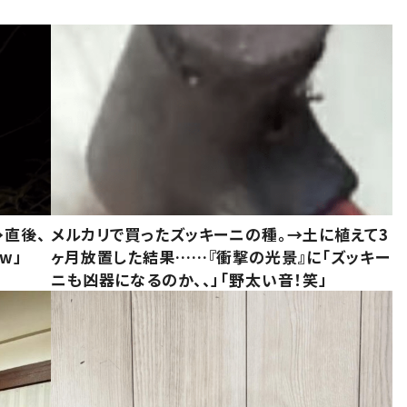
→直後、
メルカリで買ったズッキーニの種。→土に植えて3
w」
ヶ月放置した結果……『衝撃の光景』に「ズッキー
ニも凶器になるのか、、」「野太い音！笑」