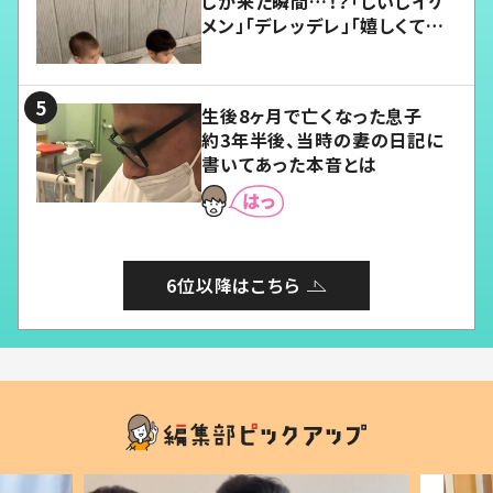
じが来た瞬間…！？「じいじイケ
メン」「デレッデレ」「嬉しくて可
愛くてたまらない」「幸せになれ
る」
生後8ヶ月で亡くなった息子
約3年半後、当時の妻の日記に
書いてあった本音とは
6位以降はこちら