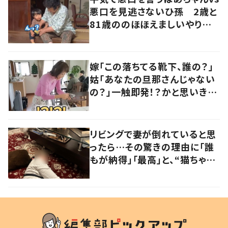
悪口を見逃さないひ孫 2歳と
81歳ののほほえましいやり取り
に「口悪いけど可愛い」の声
嫁「この落ちてる靴下、誰の？」
姑「あなたの旦那さんじゃない
の？」一触即発！？かと思いき
や…持ち主が判明し「声だして
大爆笑しちゃった」
リビングで妻が倒れていると思
ったら…その驚きの理由に「誰
もが納得」「最高」と、“猫ちゃん
好きユーザー”からの共感集ま
る！