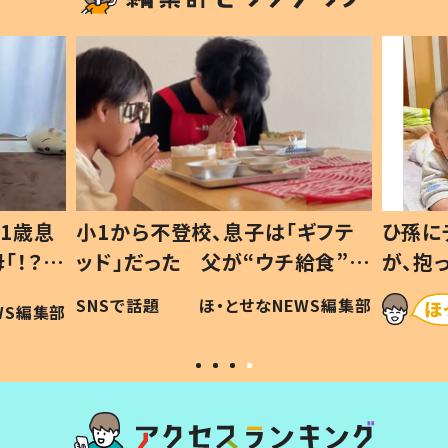
1歳息
小1から不登校、息子は「ギフテ
ひ孫に
「！？」
ッド」だった 父が“ウチ給食”を
が、抱
に「可愛
作り続ける理由とは #令和の親
「涙が
SNSで話題
ほ・とせなNEWS編集部
WS編集部
#令和の子
い」