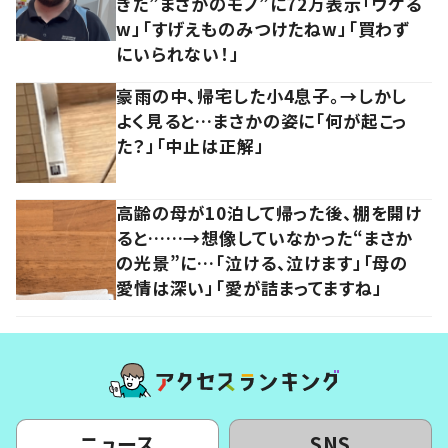
きた”まさかのモノ”に72万表示「ウケる
w」「すげえものみつけたねw」「買わず
にいられない！」
豪雨の中、帰宅した小4息子。→しかし
よく見ると…まさかの姿に「何が起こっ
た？」「中止は正解」
高齢の母が10泊して帰った後、棚を開け
ると……→想像していなかった“まさか
の光景”に…「泣ける、泣けます」「母の
愛情は深い」「愛が詰まってますね」
ニュース
SNS