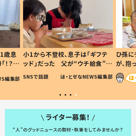
1歳息
小1から不登校、息子は「ギフテ
ひ孫に
「！？」
ッド」だった 父が“ウチ給食”を
が、抱
に「可愛
作り続ける理由とは #令和の親
「涙が
SNSで話題
ほ・とせなNEWS編集部
WS編集部
#令和の子
い」
ライター募集！
“人”のグッドニュースの取材・執筆をしてみませんか？