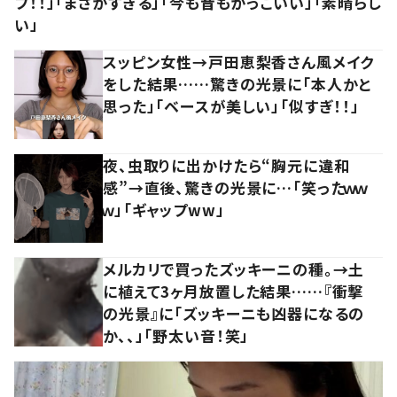
プ！！」「まさかすぎる」「今も昔もかっこいい」「素晴らし
い」
スッピン女性→戸田恵梨香さん風メイク
をした結果……驚きの光景に「本人かと
思った」「ベースが美しい」「似すぎ！！」
夜、虫取りに出かけたら“胸元に違和
感”→直後、驚きの光景に…「笑ったｗｗ
ｗ」「ギャップww」
メルカリで買ったズッキーニの種。→土
に植えて3ヶ月放置した結果……『衝撃
の光景』に「ズッキーニも凶器になるの
か、、」「野太い音！笑」