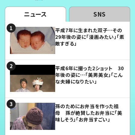
ニュース
SNS
平成7年に生まれた双子…その
29年後の姿に「漫画みたい」「素
敵すぎる」
平成6年に撮った2ショット 30
年後の姿に…「美男美女」「こん
な夫婦になりたい」
孫のためにお弁当を作った祖
母 孫が絶賛したお弁当に「美
味しそう」「お弁当すごい」