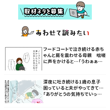
フードコートで泣き続ける赤ち
ゃんと肩を震わせる母親 咄嗟
に声をかけると…「うわぁぁぁ」
大声で泣く母親に共感の声
深夜に吐き続ける1歳の息子
困っていると夫がやってきて…
「ありがとうの気持ちでいっぱ
いです」