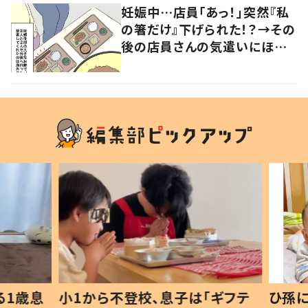
妊娠中…店員「あっ！」突然『私
の箸だけ』下げられた！？→その
後の店員さんの気遣いにほっこ
り…！
1歳息
小1から不登校、息子は「ギフテ
ひ孫に