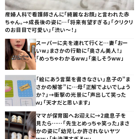
産婦人科で看護師さんに「綺麗なお顔」と言われた赤
ちゃん。→成長後の姿に…「将来有望すぎる」「クリクリ
のお目目で可愛い」「渋い～！」
スーパーに夫を連れて行くと…妻「おー
いw」まさかの行動に「奥さん美人！」
「めっちゃわかるww」「楽しそうww」
「絵にあう言葉を書きなさい」息子の”ま
さかの解答”に…母「正解でよいでしょう
か？」→衝撃の光景に「声出して笑った
ｗ」「天才だと思います」
ママが保育園へお迎えに→2歳息子を
見たら……「先生とめっちゃ笑った」まさ
かの姿に「幼児しか許されないヤツ
ww」「大渋滞すぎるw」