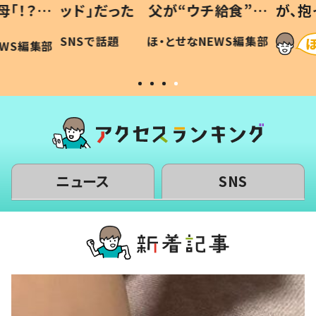
「！？」
ッド」だった 父が“ウチ給食”を
が、抱
に「可愛
作り続ける理由とは #令和の親
「涙が
SNSで話題
ほ・とせなNEWS編集部
WS編集部
#令和の子
い」
ニュース
SNS