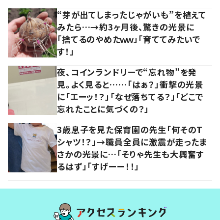
“芽が出てしまったじゃがいも”を植えて
みたら…→約3ヶ月後、驚きの光景に
「捨てるのやめたｗｗ」「育ててみたいで
す！」
夜、コインランドリーで“忘れ物”を発
見。よく見ると……「はぁ？」衝撃の光景
に「エーッ！？」「なぜ落ちてる？」「どこで
忘れたことに気づくの？」
3歳息子を見た保育園の先生「何そのT
シャツ！？」→職員全員に激震が走ったま
さかの光景に…「そりゃ先生も大興奮す
るはず」「すげーー！！」