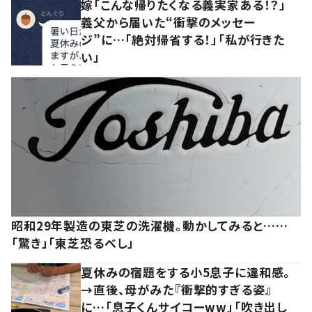
嫁「こんな帰りたくなる義実家ある！？」
義父から届いた“衝撃のメッセー
ジ”に…「絶対帰省する！」「私が行きた
い」
昭和29年製造の東芝の洗濯機。動かしてみると……
「驚き」「東芝恐るべし」
夏休みの宿題をする小5息子に違和感。
→直後、母がみた『衝撃的すぎる姿』
に…「息子くんサイコーww」「吹き出し