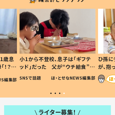
1歳息
小1から不登校、息子は「ギフテ
ひ孫に
「！？」
ッド」だった 父が“ウチ給食”を
が、抱
に「可愛
作り続ける理由とは #令和の親
「涙が
SNSで話題
ほ・とせなNEWS編集部
WS編集部
#令和の子
い」
ライター募集！