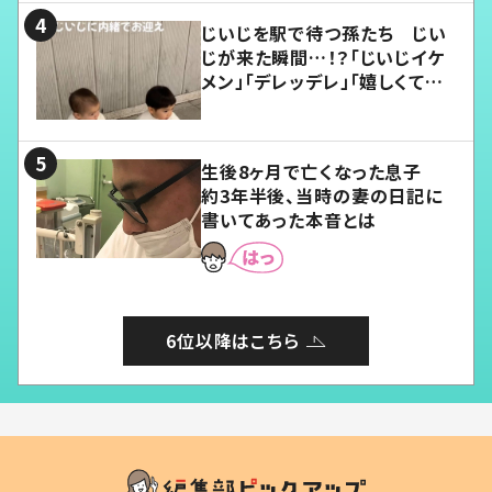
じいじを駅で待つ孫たち じい
じが来た瞬間…！？「じいじイケ
メン」「デレッデレ」「嬉しくて可
愛くてたまらない」「幸せになれ
る」
生後8ヶ月で亡くなった息子
約3年半後、当時の妻の日記に
書いてあった本音とは
6位以降はこちら