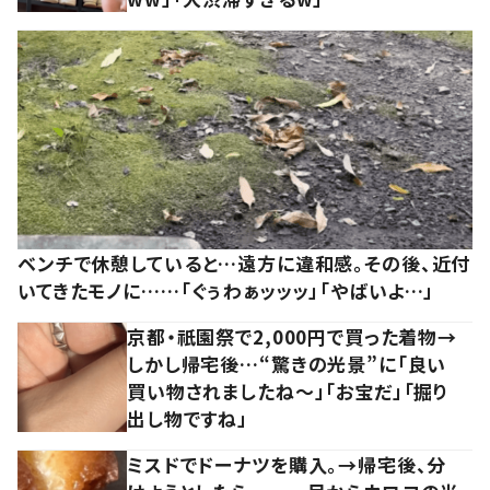
ベンチで休憩していると…遠方に違和感。その後、近付
いてきたモノに……「ぐぅわぁッッッ」「やばいよ…」
京都・祇園祭で2,000円で買った着物→
しかし帰宅後…“驚きの光景”に「良い
買い物されましたね～」「お宝だ」「掘り
出し物ですね」
ミスドでドーナツを購入。→帰宅後、分