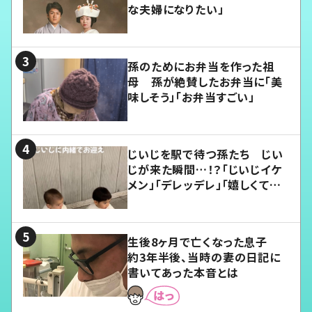
な夫婦になりたい」
孫のためにお弁当を作った祖
母 孫が絶賛したお弁当に「美
味しそう」「お弁当すごい」
じいじを駅で待つ孫たち じい
じが来た瞬間…！？「じいじイケ
メン」「デレッデレ」「嬉しくて可
愛くてたまらない」「幸せになれ
る」
生後8ヶ月で亡くなった息子
約3年半後、当時の妻の日記に
書いてあった本音とは