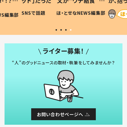
「！？」
ッド」だった 父が“ウチ給食”を
が、抱
に「可愛
作り続ける理由とは #令和の親
「涙が
SNSで話題
ほ・とせなNEWS編集部
WS編集部
#令和の子
い」
ライター募集！
“人”のグッドニュースの取材・執筆をしてみませんか？
お問い合わせページへ