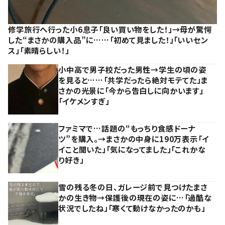
修学旅行へ行った小6息子「良い買い物をした！」→母が驚愕
した“まさかの購入品”に……「初めて見ました！」「いいセン
ス」「素晴らしい！」
小中高で男子校だった男性→学生の頃の姿
を見ると……「共学だったら絶対モテてた」ま
さかの光景に「今から告白しに向かいます」
「イケメンすぎ」
ファミマで…話題の“もっちり食感ドーナ
ツ”を購入。→まさかの中身に190万表示「イ
イこと聞いた」「気になってました」「これかな
り好き」
雪の残る冬の日、ガレージ前で見つけたまさ
かの生き物→保護後の現在の姿に…「過酷な
状況でしたね」「寒くて動けなかったのかも」