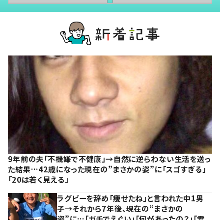
9年前の夫「不機嫌で不健康」→自然に逆らわない生活を送っ
た結果…42歳になった現在の”まさかの姿”に「スゴすぎる」
「20は若く見える」
ラグビーを辞め「痩せたね」と言われた中1男
子→それから7年後、現在の“まさかの
姿”に…「ガチでえぐい」「何があったの？」「雰