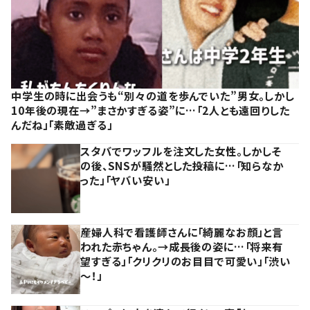
中学生の時に出会うも“別々の道を歩んでいた”男女。しかし
10年後の現在→”まさかすぎる姿”に…「2人とも遠回りした
んだね」「素敵過ぎる」
スタバでワッフルを注文した女性。しかしそ
の後、SNSが騒然とした投稿に…「知らなか
った」「ヤバい安い」
産婦人科で看護師さんに「綺麗なお顔」と言
われた赤ちゃん。→成長後の姿に…「将来有
望すぎる」「クリクリのお目目で可愛い」「渋い
～！」