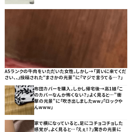
A5ランクの牛肉をいただいた女性。しかし→「貰いに来てくだ
さい、、」投稿された“まさかの光景”に「マジで言うてる…？」
布団カバーを購入。しかし帰宅後→高1娘「こ
のカバーなんか怖くない？」よく見ると…”衝
撃の光景”に「吹き出しましたww」「ロックや
んwww」
家で横になっていると、足にコチョコチョした
感覚が。よく見ると…「えぇ！？」驚きの光景に