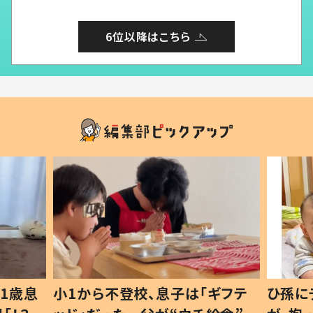
6位以降はこちら
1歳息
小1から不登校、息子は「ギフテ
ひ孫に