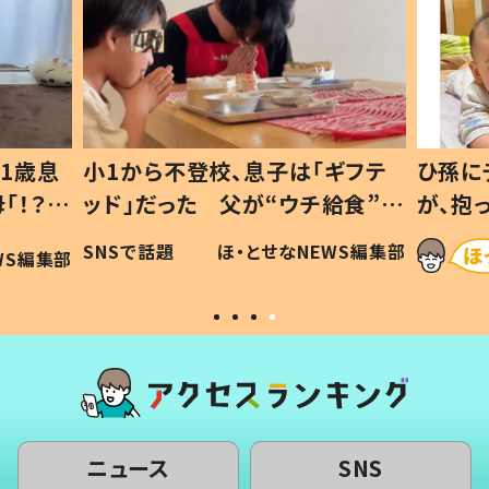
1歳息
小1から不登校、息子は「ギフテ
ひ孫に
「！？」
ッド」だった 父が“ウチ給食”を
が、抱
に「可愛
作り続ける理由とは #令和の親
「涙が
SNSで話題
ほ・とせなNEWS編集部
WS編集部
#令和の子
い」
ニュース
SNS