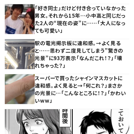
「好き同士」だけど付き合っていなかった
男女。それから15年…小中高と同じだっ
た2人の“現在の姿”に……「大人になっ
ても可愛い」
駅の電光掲示板に違和感。→よく見る
と……思わず二度見してしまう”驚きの
光景”に93万表示「なんだこれ！？」「壊
れちゃった？」
スーパーで買ったシャインマスカットに
違和感。よく見ると→「何これ？」まさか
の光景に…「こんなところに！？」「かわい
いww」