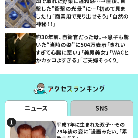
畑で取れた野菜に違和感…→直後、目
撃した”衝撃の光景”に…「初めて見ま
した！」「商業用で売り出せそう」「自然の
神秘！！」
約30年前、自衛官だった母。→息子も驚
いた“当時の姿”に504万表示「きれい
すぎて心臓に悪い」「美男美女」「WACと
かカッコよすぎる」「ご夫婦そっくり」
ニュース
SNS
平成7年に生まれた双子…その
29年後の姿に「漫画みたい」「素