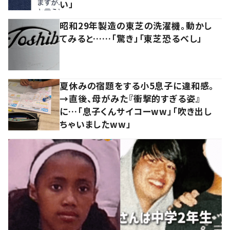
い」
昭和29年製造の東芝の洗濯機。動かし
てみると……「驚き」「東芝恐るべし」
夏休みの宿題をする小5息子に違和感。
→直後、母がみた『衝撃的すぎる姿』
に…「息子くんサイコーww」「吹き出し
ちゃいましたww」