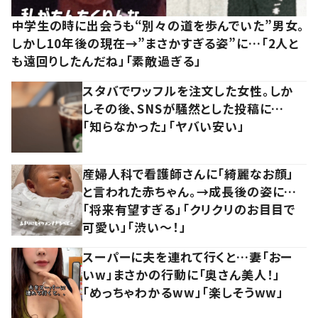
中学生の時に出会うも“別々の道を歩んでいた”男女。
しかし10年後の現在→”まさかすぎる姿”に…「2人と
も遠回りしたんだね」「素敵過ぎる」
スタバでワッフルを注文した女性。しか
しその後、SNSが騒然とした投稿に…
「知らなかった」「ヤバい安い」
産婦人科で看護師さんに「綺麗なお顔」
と言われた赤ちゃん。→成長後の姿に…
「将来有望すぎる」「クリクリのお目目で
可愛い」「渋い～！」
スーパーに夫を連れて行くと…妻「おー
いw」まさかの行動に「奥さん美人！」
「めっちゃわかるww」「楽しそうww」