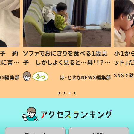
1歳息
小1から不登校、息子は「ギフテ
ひ孫に
「！？」
ッド」だった 父が“ウチ給食”を
が、抱
に「可愛
作り続ける理由とは #令和の親
「涙が
SNSで話題
ほ・とせなNEWS編集部
WS編集部
#令和の子
い」