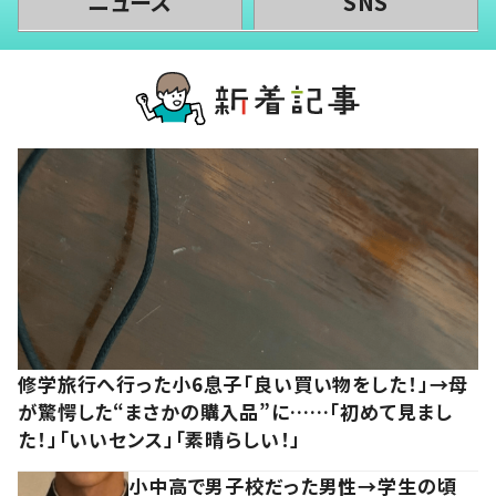
ニュース
SNS
修学旅行へ行った小6息子「良い買い物をした！」→母
が驚愕した“まさかの購入品”に……「初めて見まし
た！」「いいセンス」「素晴らしい！」
小中高で男子校だった男性→学生の頃