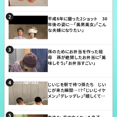
平成6年に撮った2ショット 30
年後の姿に…「美男美女」「こん
な夫婦になりたい」
孫のためにお弁当を作った祖
母 孫が絶賛したお弁当に「美
味しそう」「お弁当すごい」
じいじを駅で待つ孫たち じい
じが来た瞬間…！？「じいじイケ
メン」「デレッデレ」「嬉しくて可
愛くてたまらない」「幸せになれ
る」