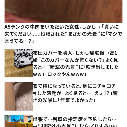
A5ランクの牛肉をいただいた女性。しかし→「貰いに
来てください、、」投稿された“まさかの光景”に「マジで
言うてる…？」
布団カバーを購入。しかし帰宅後→高1
娘「このカバーなんか怖くない？」よく見
ると…”衝撃の光景”に「吹き出しました
ww」「ロックやんwww」
家で横になっていると、足にコチョコチ
ョした感覚が。よく見ると…「えぇ！？」驚
きの光景に「無事でよかった」
出張で…列車の指定席を予約したら…
→“想定外の光景”に「びっくりするｗｗ」