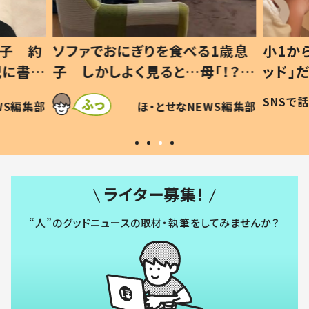
1歳息
小1から不登校、息子は「ギフテ
ひ孫に
「！？」
ッド」だった 父が“ウチ給食”を
が、抱
に「可愛
作り続ける理由とは #令和の親
「涙が
SNSで話題
ほ・とせなNEWS編集部
WS編集部
#令和の子
い」
ライター募集！
“人”のグッドニュースの取材・執筆をしてみませんか？