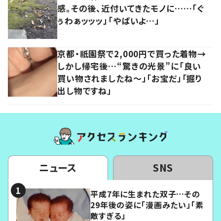
感。その後、近付いてきたモノに……「ぐ
ぅわぁッッッ」「やばいよ…」
京都・祇園祭で2,000円で買った着物→
しかし帰宅後…“驚きの光景”に「良い
買い物されましたね～」「お宝だ」「掘り
出し物ですね」
ニュース
SNS
平成7年に生まれた双子…その
29年後の姿に「漫画みたい」「素
敵すぎる」