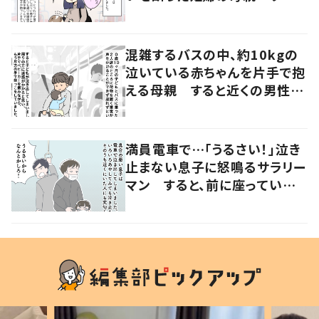
近くにいた女性の申し出に「こ
れ以上ない機会だった」
混雑するバスの中、約10kgの
泣いている赤ちゃんを片手で抱
える母親 すると近くの男性が
声をかけ…「涙が出そうでした」
満員電車で…「うるさい！」泣き
止まない息子に怒鳴るサラリー
マン すると、前に座っていた
女性からの助け船に「感謝いっ
ぱい」