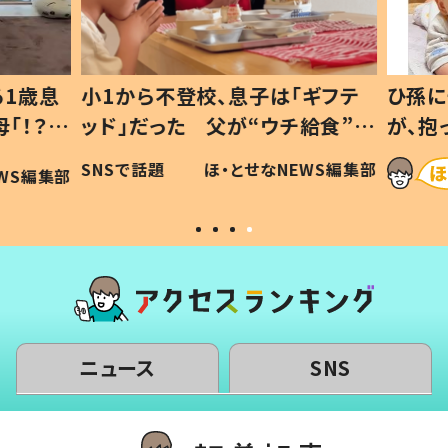
1歳息
小1から不登校、息子は「ギフテ
ひ孫に
「！？」
ッド」だった 父が“ウチ給食”を
が、抱
に「可愛
作り続ける理由とは #令和の親
「涙が
SNSで話題
ほ・とせなNEWS編集部
WS編集部
#令和の子
い」
ニュース
SNS