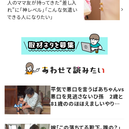
人のママ友が持ってきた“差し入
れ”に「神レベル」「こんな気遣い
できる人になりたい」
平気で悪口を言うばあちゃんvs
悪口を見逃さないひ孫 2歳と
81歳ののほほえましいやり取り
に「口悪いけど可愛い」の声
嫁「この落ちてる靴下、誰の？」