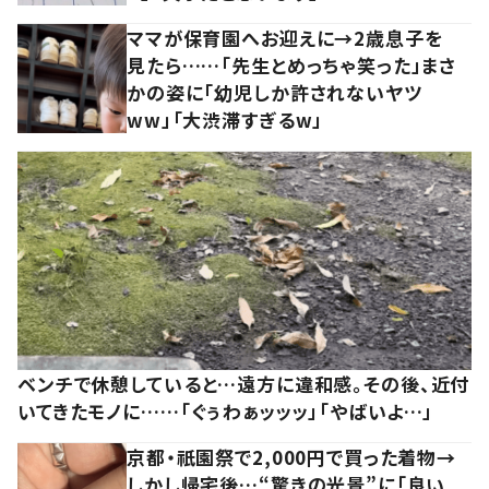
ママが保育園へお迎えに→2歳息子を
見たら……「先生とめっちゃ笑った」まさ
かの姿に「幼児しか許されないヤツ
ww」「大渋滞すぎるw」
ベンチで休憩していると…遠方に違和感。その後、近付
いてきたモノに……「ぐぅわぁッッッ」「やばいよ…」
京都・祇園祭で2,000円で買った着物→
しかし帰宅後…“驚きの光景”に「良い