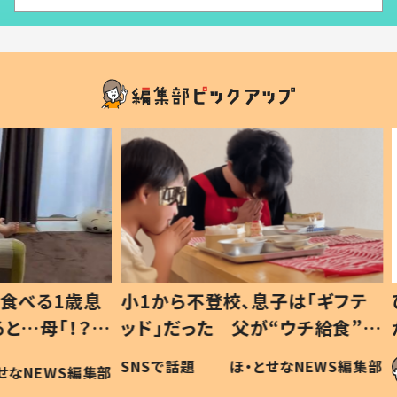
1歳息
小1から不登校、息子は「ギフテ
ひ孫に
「！？」
ッド」だった 父が“ウチ給食”を
が、抱
に「可愛
作り続ける理由とは #令和の親
「涙が
SNSで話題
ほ・とせなNEWS編集部
WS編集部
#令和の子
い」