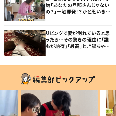
姑「あなたの旦那さんじゃない
の？」一触即発！？かと思いき
や…持ち主が判明し「声だして
大爆笑しちゃった」
リビングで妻が倒れていると思
ったら…その驚きの理由に「誰
もが納得」「最高」と、“猫ちゃん
好きユーザー”からの共感集ま
る！