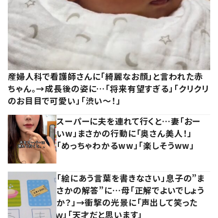
産婦人科で看護師さんに「綺麗なお顔」と言われた赤
ちゃん。→成長後の姿に…「将来有望すぎる」「クリクリ
のお目目で可愛い」「渋い～！」
スーパーに夫を連れて行くと…妻「おー
いw」まさかの行動に「奥さん美人！」
「めっちゃわかるww」「楽しそうww」
「絵にあう言葉を書きなさい」息子の”ま
さかの解答”に…母「正解でよいでしょう
か？」→衝撃の光景に「声出して笑った
ｗ」「天才だと思います」