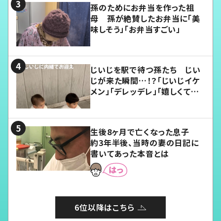
孫のためにお弁当を作った祖
母 孫が絶賛したお弁当に「美
味しそう」「お弁当すごい」
じいじを駅で待つ孫たち じい
じが来た瞬間…！？「じいじイケ
メン」「デレッデレ」「嬉しくて可
愛くてたまらない」「幸せになれ
る」
生後8ヶ月で亡くなった息子
約3年半後、当時の妻の日記に
書いてあった本音とは
6位以降はこちら