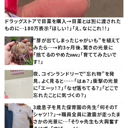
ドラッグストアで目薬を購入→目薬とは別に渡された
ものに…180万表示「ほしい！」「え、なにこれ！！」
“芽が出てしまったじゃがいも”を植えて
みたら…→約3ヶ月後、驚きの光景に
「捨てるのやめたｗｗ」「育ててみたいで
す！」
夜、コインランドリーで“忘れ物”を発
見。よく見ると……「はぁ？」衝撃の光景
に「エーッ！？」「なぜ落ちてる？」「どこで
忘れたことに気づくの？」
3歳息子を見た保育園の先生「何そのT
シャツ！？」→職員全員に激震が走ったま
さかの光景に…「そりゃ先生も大興奮す