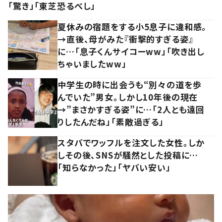
「驚き」「東芝恐るべし」
夏休みの宿題をする小5息子に違和感。
→直後、母がみた『衝撃的すぎる姿』
に…「息子くんサイコーww」「吹き出し
ちゃいましたww」
中学生の時に出会うも“別々の道を歩
んでいた”男女。しかし10年後の現在
→”まさかすぎる姿”に…「2人とも遠回
りしたんだね」「素敵過ぎる」
スタバでワッフルを注文した女性。しか
しその後、SNSが騒然とした投稿に…
「知らなかった」「ヤバい安い」