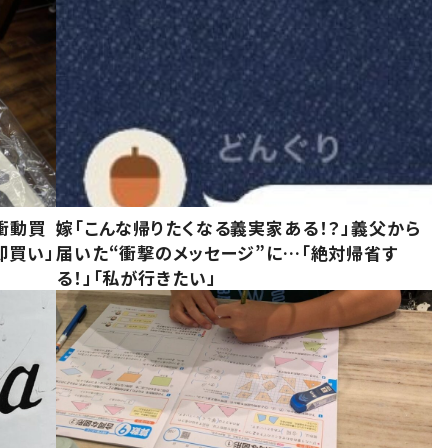
衝動買
嫁「こんな帰りたくなる義実家ある！？」義父から
即買い」
届いた“衝撃のメッセージ”に…「絶対帰省す
る！」「私が行きたい」