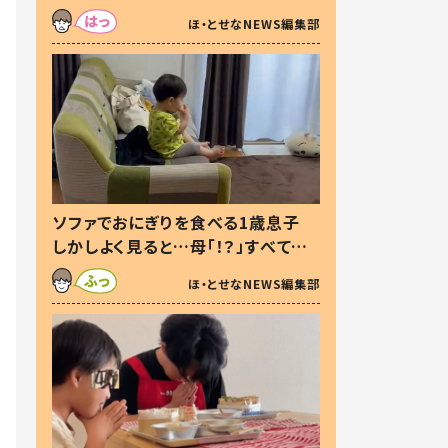
た本音とは
ほ・とせなNEWS編集部
ソファでおにぎりを食べる1歳息子
しかしよく見ると…母「！？」すべてを
察した母の投稿に「可愛いから許
ほ・とせなNEWS編集部
す！」「現行犯〜」