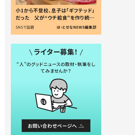
小1から不登校、息子は「ギフテッド」
だった 父が“ウチ給食”を作り続け
る理由とは #令和の親 #令和の子
SNSで話題
ほ・とせなNEWS編集部
ライター募集！
“人”のグッドニュースの取材・執筆をし
てみませんか？
お問い合わせページへ