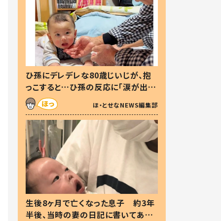
ひ孫にデレデレな80歳じいじが、抱
っこすると…ひ孫の反応に「涙が出ま
した」「可愛くて仕方ない」
ほ・とせなNEWS編集部
生後8ヶ月で亡くなった息子 約3年
半後、当時の妻の日記に書いてあっ