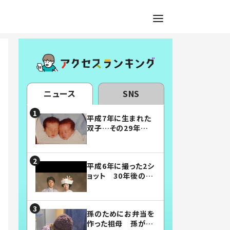
ニュース
SNS
平成7年に生まれた
双子…その29年後
の姿に「漫画みたい」
「素敵すぎる」
平成6年に撮った2シ
ョット 30年後の姿
に…「美男美女」「こ
んな夫婦になりた
い」
孫のためにお弁当を
作った祖母 孫が絶