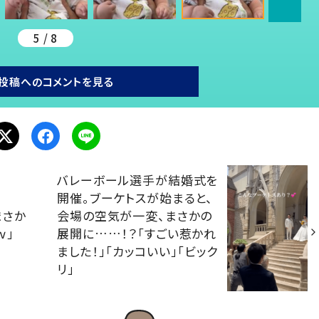
5 / 8
投稿へのコメントを見る
バレーボール選手が結婚式を
開催。ブーケトスが始まると、
まさか
会場の空気が一変、まさかの
ｗ」
展開に……！？「すごい惹かれ
ました！」「カッコいい」「ビック
リ」