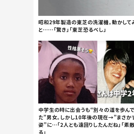
昭和29年製造の東芝の洗濯機。動かして
と……「驚き」「東芝恐るべし」
中学生の時に出会うも“別々の道を歩ん
た”男女。しかし10年後の現在→”まさか
姿”に…「2人とも遠回りしたんだね」「素
る」