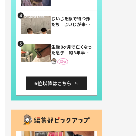
賛したお弁当に「美
味しそう」「お弁当す
ごい」
じいじを駅で待つ孫
たち じいじが来た
瞬間…！？「じいじイ
ケメン」「デレッデレ」
「嬉しくて可愛くてた
生後8ヶ月で亡くなっ
まらない」「幸せにな
た息子 約3年半
れる」
後、当時の妻の日記
に書いてあった本音
とは
6位以降はこちら