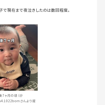
る子で現在まで夜泣きしたのは数回程度。
後7ヶ月の頃（＠
ada4.1022bornさんより提