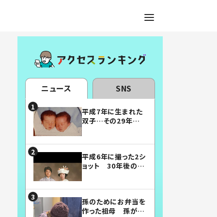
ニュース
SNS
平成7年に生まれた
双子…その29年後
の姿に「漫画みたい」
「素敵すぎる」
平成6年に撮った2シ
ョット 30年後の姿
に…「美男美女」「こ
んな夫婦になりた
い」
孫のためにお弁当を
作った祖母 孫が絶