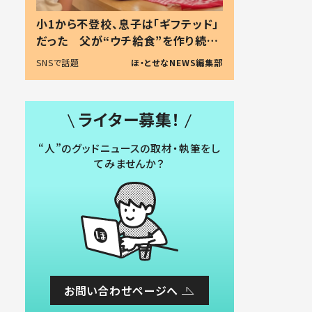
小1から不登校、息子は「ギフテッド」
だった 父が“ウチ給食”を作り続け
る理由とは #令和の親 #令和の子
SNSで話題
ほ・とせなNEWS編集部
ライター募集！
“人”のグッドニュースの取材・執筆をし
てみませんか？
お問い合わせページへ