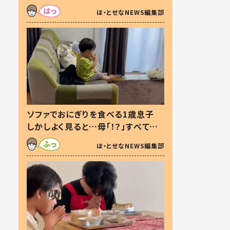
た本音とは
ほ・とせなNEWS編集部
ソファでおにぎりを食べる1歳息子
しかしよく見ると…母「！？」すべてを
察した母の投稿に「可愛いから許
ほ・とせなNEWS編集部
す！」「現行犯〜」