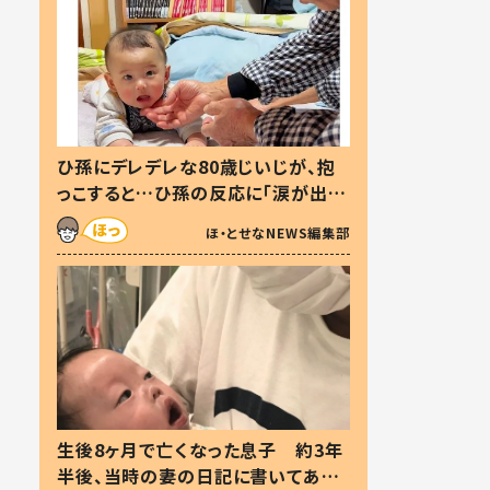
ひ孫にデレデレな80歳じいじが、抱
っこすると…ひ孫の反応に「涙が出ま
した」「可愛くて仕方ない」
ほ・とせなNEWS編集部
生後8ヶ月で亡くなった息子 約3年
半後、当時の妻の日記に書いてあっ