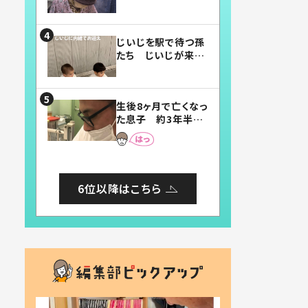
賛したお弁当に「美
味しそう」「お弁当す
ごい」
じいじを駅で待つ孫
たち じいじが来た
瞬間…！？「じいじイ
ケメン」「デレッデレ」
「嬉しくて可愛くてた
生後8ヶ月で亡くなっ
まらない」「幸せにな
た息子 約3年半
れる」
後、当時の妻の日記
に書いてあった本音
とは
6位以降はこちら