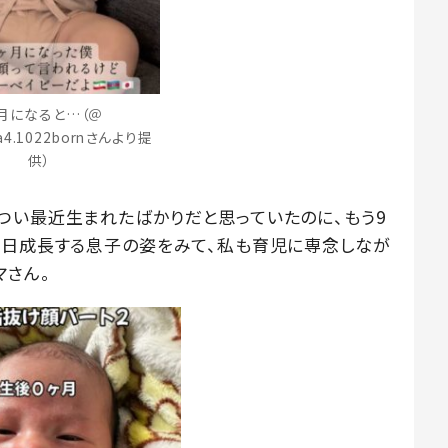
ヶ月になると…（＠
ada4.1022bornさんより提
供）
つい最近生まれたばかりだと思っていたのに、もう9
毎日成長する息子の姿をみて、私も育児に専念しなが
マさん。