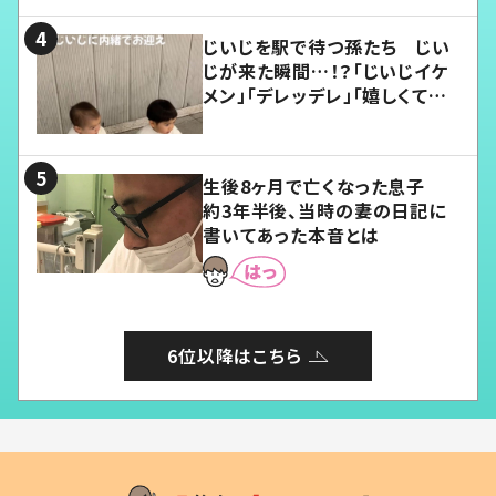
じいじを駅で待つ孫たち じい
じが来た瞬間…！？「じいじイケ
メン」「デレッデレ」「嬉しくて可
愛くてたまらない」「幸せになれ
る」
生後8ヶ月で亡くなった息子
約3年半後、当時の妻の日記に
書いてあった本音とは
6位以降はこちら