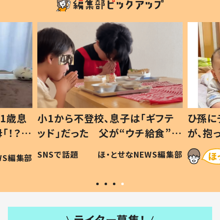
1歳息
小1から不登校、息子は「ギフテ
ひ孫に
「！？」
ッド」だった 父が“ウチ給食”を
が、抱
に「可愛
作り続ける理由とは #令和の親
「涙が
SNSで話題
ほ・とせなNEWS編集部
WS編集部
#令和の子
い」
ライター募集！