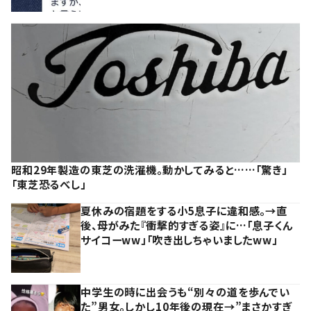
昭和29年製造の東芝の洗濯機。動かしてみると……「驚き」
「東芝恐るべし」
夏休みの宿題をする小5息子に違和感。→直
後、母がみた『衝撃的すぎる姿』に…「息子くん
サイコーww」「吹き出しちゃいましたww」
中学生の時に出会うも“別々の道を歩んでい
た”男女。しかし10年後の現在→”まさかすぎ