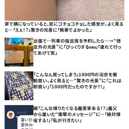
家で横になっていると、足にコチョコチョした感覚が。よく見る
と…「えぇ！？」驚きの光景に「無事でよかった」
出張で…列車の指定席を予約したら…→“想
定外の光景”に「びっくりするｗｗ」「連れて行っ
てあげて笑」
「こんなん買ってしまう」1000円の浴衣を衝
動買い。よく見ると…“驚きの光景”に「これは
即買い」「1000円だったのですか？！」
嫁「こんな帰りたくなる義実家ある！？」義父
から届いた“衝撃のメッセージ”に…「絶対帰
省する！」「私が行きたい」