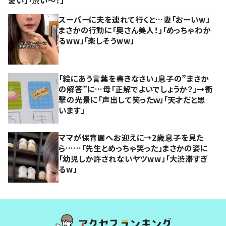
愛い」「渋い～！」
スーパーに夫を連れて行くと…妻「おーいw」
まさかの行動に「奥さん美人！」「めっちゃわか
るww」「楽しそうww」
「絵にあう言葉を書きなさい」息子の”まさか
の解答”に…母「正解でよいでしょうか？」→衝
撃の光景に「声出して笑ったｗ」「天才だと思
います」
ママが保育園へお迎えに→2歳息子を見た
ら……「先生とめっちゃ笑った」まさかの姿に
「幼児しか許されないヤツww」「大渋滞すぎ
るw」