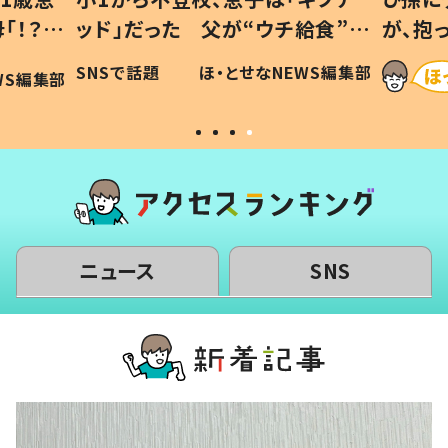
「！？」
ッド」だった 父が“ウチ給食”を
が、抱
に「可愛
作り続ける理由とは #令和の親
「涙が
SNSで話題
ほ・とせなNEWS編集部
WS編集部
#令和の子
い」
ニュース
SNS