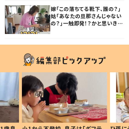
嫁「この落ちてる靴下、誰の？」
姑「あなたの旦那さんじゃない
の？」一触即発！？かと思いき
や…持ち主が判明し「声だして
大爆笑しちゃった」
1歳息
小1から不登校、息子は「ギフテ
ひ孫に