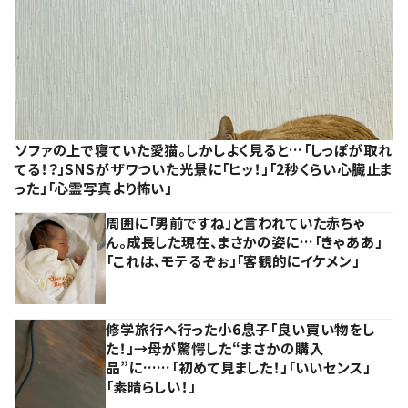
ソファの上で寝ていた愛猫。しかしよく見ると…「しっぽが取れ
てる！？」SNSがザワついた光景に「ヒッ！」「2秒くらい心臓止ま
った」「心霊写真より怖い」
周囲に「男前ですね」と言われていた赤ちゃ
ん。成長した現在、まさかの姿に…「きゃああ」
「これは、モテるぞぉ」「客観的にイケメン」
修学旅行へ行った小6息子「良い買い物をし
た！」→母が驚愕した“まさかの購入
品”に……「初めて見ました！」「いいセンス」
「素晴らしい！」