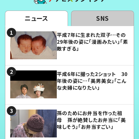
ニュース
SNS
平成7年に生まれた双子…その
29年後の姿に「漫画みたい」「素
敵すぎる」
平成6年に撮った2ショット 30
年後の姿に…「美男美女」「こん
な夫婦になりたい」
孫のためにお弁当を作った祖
母 孫が絶賛したお弁当に「美
味しそう」「お弁当すごい」