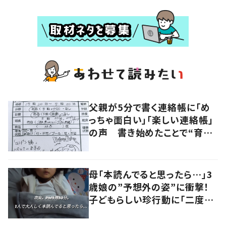
父親が5分で書く連絡帳に「め
っちゃ面白い」「楽しい連絡帳」
の声 書き始めたことで“育児
に変化”も
母「本読んでると思ったら…」3
歳娘の”予想外の姿”に衝撃！
子どもらしい珍行動に「二度見
しました」「何でこうなった」の
声