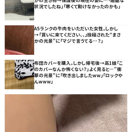
かの生き物→保護後の現在の姿に…「過酷な
状況でしたね」「寒くて動けなかったのかも」
A5ランクの牛肉をいただいた女性。しかし
→「貰いに来てください、、」投稿された“まさ
かの光景”に「マジで言うてる…？」
布団カバーを購入。しかし帰宅後→高1娘「こ
のカバーなんか怖くない？」よく見ると…”衝
撃の光景”に「吹き出しましたww」「ロックや
んwww」