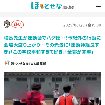
2025/06/20 (金)9:00
校長先生が運動会でバク転…！予想外の行動に
会場大盛り上がり…その光景に「運動神経良す
ぎ」「この学校平和すぎて好き」「全部が完璧」
ほ・とせなNEWS編集部