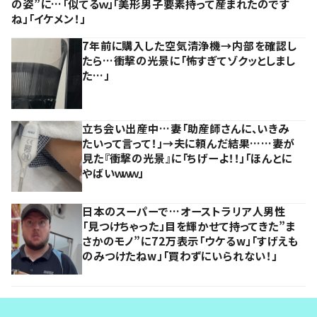
の姿”に…「似てるｗ」「美形男子要素持って産まれたのです
ね」「イケメン！」
7年前に購入した空気清浄機→内部を確認し
たら…衝撃の光景に「怖すぎてゾクッとしまし
た…」
立ち会い出産中…妻「助産師さんに、いきみ
たいって言って！」→夫に頼んだ結果……妻が
見た『衝撃の光景』に「ちげーよ！！」「ほんとに
やばいｗｗｗ」
日本のスーパーで…オーストラリア人男性
「見つけちゃった」目を輝かせて持ってきた”ま
さかのモノ”に72万表示「ウケるw」「すげえも
のみつけたねw」「買わずにいられない！」