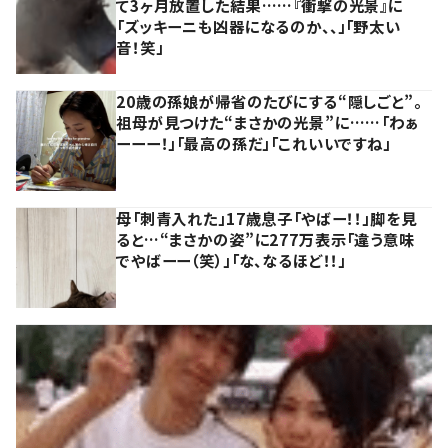
て3ヶ月放置した結果……『衝撃の光景』に
「ズッキーニも凶器になるのか、、」「野太い
音！笑」
20歳の孫娘が帰省のたびにする“隠しごと”。
祖母が見つけた“まさかの光景”に……「わぁ
ーーー！」「最高の孫だ」「これいいですね」
母「刺青入れた」17歳息子「やばー！！」脚を見
ると…“まさかの姿”に277万表示「違う意味
でやばーー（笑）」「な、なるほど！！」