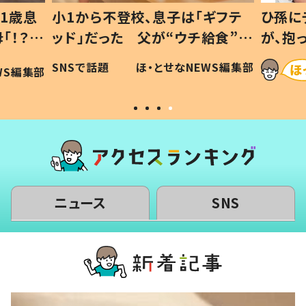
歳息
小1から不登校、息子は「ギフテ
ひ孫にデレ
？」
ッド」だった 父が“ウチ給食”を
が、抱っこ
可愛
作り続ける理由とは #令和の親
「涙が出ま
SNSで話題
ほ・とせなNEWS編集部
編集部
#令和の子
い」
ニュース
SNS