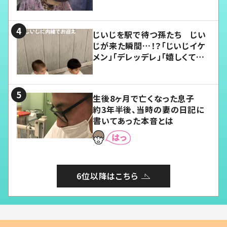
じいじを駅で待つ孫たち じい
じが来た瞬間…！？「じいじイケ
メン」「デレッデレ」「嬉しくて可
愛くてたまらない」「幸せになれ
る」
生後8ヶ月で亡くなった息子
約3年半後、当時の妻の日記に
書いてあった本音とは
6位以降はこちら