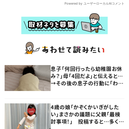
息子「何回行ったら幼稚園お休
み？」母「4回だよ」と伝えると…
→その後の息子の行動に「わか
るよその気持ち」「うちの子も！」
の声
4歳の娘「かぞくかいぎがした
い」まさかの議題に父親「最検
討事項！」 投稿すると…多くの
意見が寄せられる！