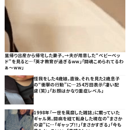
里帰り出産から帰宅した妻子。→夫が用意した“ベビーベッ
ド”を見ると…「英才教育が過ぎるww」「闘魂こめられてるわ
ぁ～ww」
怪我をした4歳娘。直後、それを見た2歳息子
の“衝撃の行動”に…254万回表示「凄い配
慮（笑）」「お顔はかなり重症レベル」
1998年『一世を風靡した雑誌』に載っていた
ギャル男。闘病を経て転身した現在の”まさか
の姿”に…「ギャップ！！」「まさかすぎる」「今も