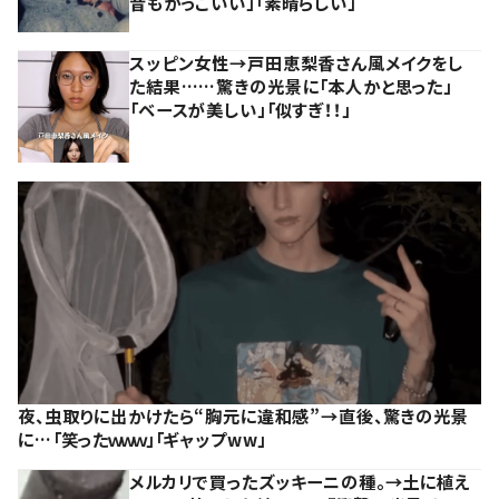
昔もかっこいい」「素晴らしい」
スッピン女性→戸田恵梨香さん風メイクをし
た結果……驚きの光景に「本人かと思った」
「ベースが美しい」「似すぎ！！」
夜、虫取りに出かけたら“胸元に違和感”→直後、驚きの光景
に…「笑ったｗｗｗ」「ギャップww」
メルカリで買ったズッキーニの種。→土に植え