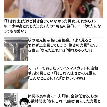
「好き同士」だけど付き合っていなかった男女。それから15
年…小中高と同じだった2人の“現在の姿”に……「大人にな
っても可愛い」
駅の電光掲示板に違和感。→よく見ると……
思わず二度見してしまう”驚きの光景”に93
万表示「なんだこれ！？」「壊れちゃった？」
スーパーで買ったシャインマスカットに違和
感。よく見ると→「何これ？」まさかの光景に…
「こんなところに！？」「かわいいww」
体調不良の妻に…夫「俺に全部任せろ」しか
し数時間後「なにこれ…」妻が目にした光景と
は