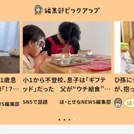
息子は「ギフテ
ひ孫にデレデレな80歳じいじ
が“ウチ給食”を
が、抱っこすると…ひ孫の反応に
は #令和の親
「涙が出ました」「可愛くて仕方な
・とせなNEWS編集部
ほ・とせなNEWS編集
い」