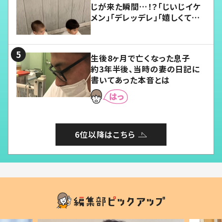
じが来た瞬間…！？「じいじイケ
メン」「デレッデレ」「嬉しくて可
愛くてたまらない」「幸せになれ
る」
生後8ヶ月で亡くなった息子
約3年半後、当時の妻の日記に
書いてあった本音とは
6位以降はこちら