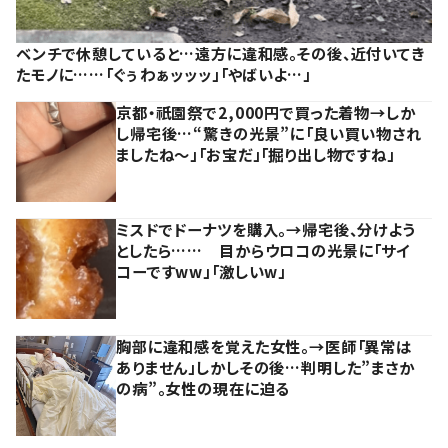
ベンチで休憩していると…遠方に違和感。その後、近付いてき
たモノに……「ぐぅわぁッッッ」「やばいよ…」
京都・祇園祭で2,000円で買った着物→しか
し帰宅後…“驚きの光景”に「良い買い物され
ましたね～」「お宝だ」「掘り出し物ですね」
ミスドでドーナツを購入。→帰宅後、分けよう
としたら…… 目からウロコの光景に「サイ
コーですww」「激しいw」
胸部に違和感を覚えた女性。→医師「異常は
ありません」しかしその後…判明した”まさか
の病”。女性の現在に迫る