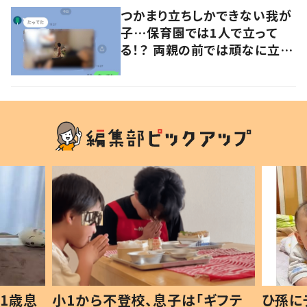
つかまり立ちしかできない我が
子…保育園では1人で立って
る！？ 両親の前では頑なに立た
ない1歳児が可愛すぎる…！
1歳息
小1から不登校、息子は「ギフテ
ひ孫に