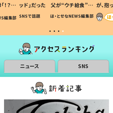
「！？」
ッド」だった 父が“ウチ給食”を
が、抱
に「可愛
作り続ける理由とは #令和の親
「涙が
SNSで話題
ほ・とせなNEWS編集部
WS編集部
#令和の子
い」
ニュース
SNS