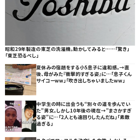
昭和29年製造の東芝の洗濯機。動かしてみると……「驚き」
「東芝恐るべし」
夏休みの宿題をする小5息子に違和感。→直
後、母がみた『衝撃的すぎる姿』に…「息子くん
サイコーww」「吹き出しちゃいましたww」
中学生の時に出会うも“別々の道を歩んでい
た”男女。しかし10年後の現在→”まさかすぎ
る姿”に…「2人とも遠回りしたんだね」「素敵
過ぎる」