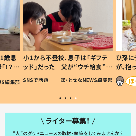
1歳息
小1から不登校、息子は「ギフテ
ひ孫に
「！？」
ッド」だった 父が“ウチ給食”を
が、抱
に「可愛
作り続ける理由とは #令和の親
「涙が
SNSで話題
ほ・とせなNEWS編集部
WS編集部
#令和の子
い」
ライター募集！
“人”のグッドニュースの取材・執筆をしてみませんか？