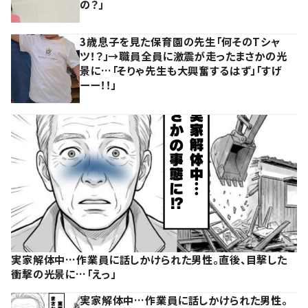
の？」
3歳息子を見た保育園の先生「何そのTシャ
ツ！？」→職員全員に激震が走ったまさかの光
景に…「そりゃ先生も大興奮するはず」「すげ
ーー！！」
実家解体中…作業員に話しかけられた男性。直後、目撃した
衝撃の光景に…「えっ」
実家解体中…作業員に話しかけられた男性。