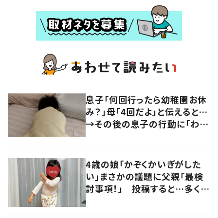
息子「何回行ったら幼稚園お休
み？」母「4回だよ」と伝えると…
→その後の息子の行動に「わか
るよその気持ち」「うちの子も！」
の声
4歳の娘「かぞくかいぎがした
い」まさかの議題に父親「最検
討事項！」 投稿すると…多くの
意見が寄せられる！