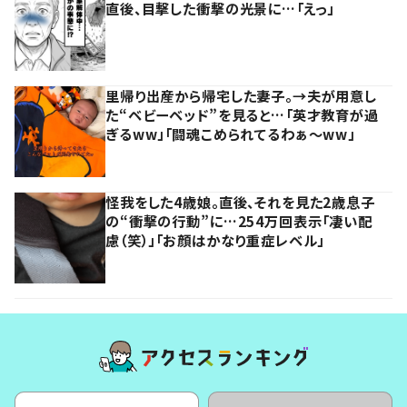
直後、目撃した衝撃の光景に…「えっ」
里帰り出産から帰宅した妻子。→夫が用意し
た“ベビーベッド”を見ると…「英才教育が過
ぎるww」「闘魂こめられてるわぁ～ww」
怪我をした4歳娘。直後、それを見た2歳息子
の“衝撃の行動”に…254万回表示「凄い配
慮（笑）」「お顔はかなり重症レベル」