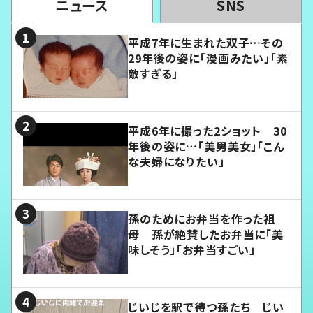
ニュース
SNS
平成7年に生まれた双子…その
29年後の姿に「漫画みたい」「素
敵すぎる」
平成6年に撮った2ショット 30
年後の姿に…「美男美女」「こん
な夫婦になりたい」
孫のためにお弁当を作った祖
母 孫が絶賛したお弁当に「美
味しそう」「お弁当すごい」
じいじを駅で待つ孫たち じい