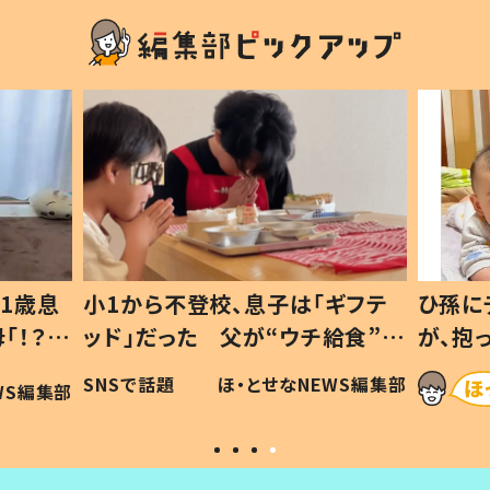
1歳息
小1から不登校、息子は「ギフテ
ひ孫に
「！？」
ッド」だった 父が“ウチ給食”を
が、抱
に「可愛
作り続ける理由とは #令和の親
「涙が
SNSで話題
ほ・とせなNEWS編集部
WS編集部
#令和の子
い」