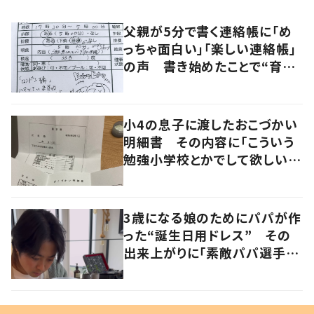
父親が5分で書く連絡帳に「め
っちゃ面白い」「楽しい連絡帳」
の声 書き始めたことで“育児
に変化”も
小4の息子に渡したおこづかい
明細書 その内容に「こういう
勉強小学校とかでして欲しい」
「社会勉強になりますね」の声
3歳になる娘のためにパパが作
った“誕生日用ドレス” その
出来上がりに「素敵パパ選手権
優勝」「パパさんカッコいい」の
声