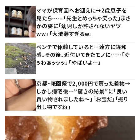
ママが保育園へお迎えに→2歳息子を
見たら……「先生とめっちゃ笑った」まさ
かの姿に「幼児しか許されないヤツ
ww」「大渋滞すぎるw」
ベンチで休憩していると…遠方に違和
感。その後、近付いてきたモノに……「ぐ
ぅわぁッッッ」「やばいよ…」
京都・祇園祭で2,000円で買った着物→
しかし帰宅後…“驚きの光景”に「良い
買い物されましたね～」「お宝だ」「掘り
出し物ですね」