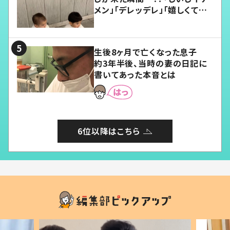
メン」「デレッデレ」「嬉しくて可
愛くてたまらない」「幸せになれ
る」
生後8ヶ月で亡くなった息子
約3年半後、当時の妻の日記に
書いてあった本音とは
6位以降はこちら