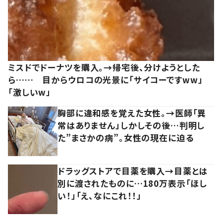
ミスドでドーナツを購入。→帰宅後、分けようとした
ら…… 目からウロコの光景に「サイコーですww」
「激しいw」
胸部に違和感を覚えた女性。→医師「異
常はありません」しかしその後…判明し
た”まさかの病”。女性の現在に迫る
ドラッグストアで目薬を購入→目薬とは
別に渡されたものに…180万表示「ほし
い！」「え、なにこれ！！」