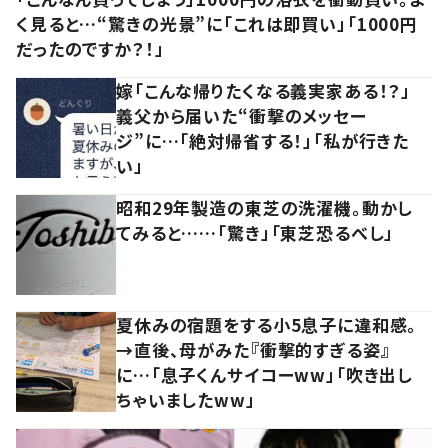
く見ると…“驚きの光景”に「これは即買い」「1000円
だったのですか？！」
嫁「こんな帰りたくなる義実家ある！？」
義父から届いた“衝撃のメッセー
ジ”に…「絶対帰省する！」「私が行きた
い」
昭和29年製造の東芝の洗濯機。動かし
てみると……「驚き」「東芝恐るべし」
夏休みの宿題をする小5息子に違和感。
→直後、母がみた『衝撃的すぎる姿』
に…「息子くんサイコーww」「吹き出し
ちゃいましたww」