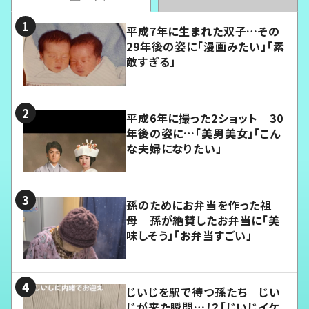
平成7年に生まれた双子…その
29年後の姿に「漫画みたい」「素
敵すぎる」
平成6年に撮った2ショット 30
年後の姿に…「美男美女」「こん
な夫婦になりたい」
孫のためにお弁当を作った祖
母 孫が絶賛したお弁当に「美
味しそう」「お弁当すごい」
じいじを駅で待つ孫たち じい
じが来た瞬間…！？「じいじイケ