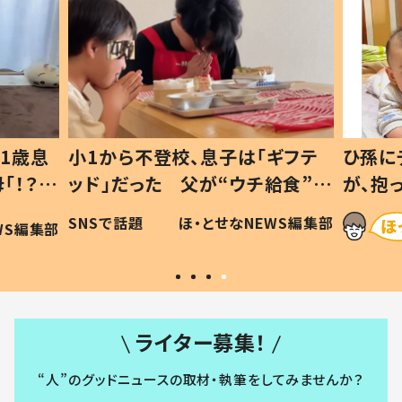
1歳息
小1から不登校、息子は「ギフテ
ひ孫に
「！？」
ッド」だった 父が“ウチ給食”を
が、抱
に「可愛
作り続ける理由とは #令和の親
「涙が
SNSで話題
ほ・とせなNEWS編集部
WS編集部
#令和の子
い」
ライター募集！
“人”のグッドニュースの取材・執筆をしてみませんか？