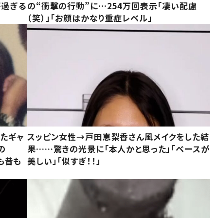
が過ぎる
の“衝撃の行動”に…254万回表示「凄い配慮
（笑）」「お顔はかなり重症レベル」
いたギャ
スッピン女性→戸田恵梨香さん風メイクをした結
の
果……驚きの光景に「本人かと思った」「ベースが
今も昔も
美しい」「似すぎ！！」