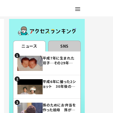
ニュース
SNS
平成7年に生まれた
双子…その29年後
の姿に「漫画みたい」
「素敵すぎる」
平成6年に撮った2シ
ョット 30年後の姿
に…「美男美女」「こ
んな夫婦になりた
い」
孫のためにお弁当を
作った祖母 孫が絶