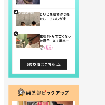
賛したお弁当に「美
味しそう」「お弁当す
ごい」
じいじを駅で待つ孫
たち じいじが来た
瞬間…！？「じいじイ
ケメン」「デレッデレ」
「嬉しくて可愛くてた
生後8ヶ月で亡くなっ
まらない」「幸せにな
た息子 約3年半
れる」
後、当時の妻の日記
に書いてあった本音
とは
6位以降はこちら