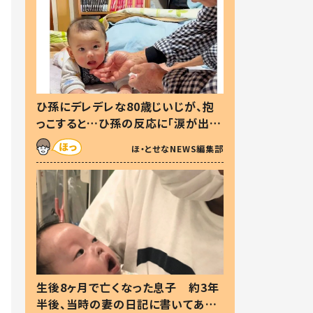
ひ孫にデレデレな80歳じいじが、抱
っこすると…ひ孫の反応に「涙が出ま
した」「可愛くて仕方ない」
ほ・とせなNEWS編集部
生後8ヶ月で亡くなった息子 約3年
半後、当時の妻の日記に書いてあっ