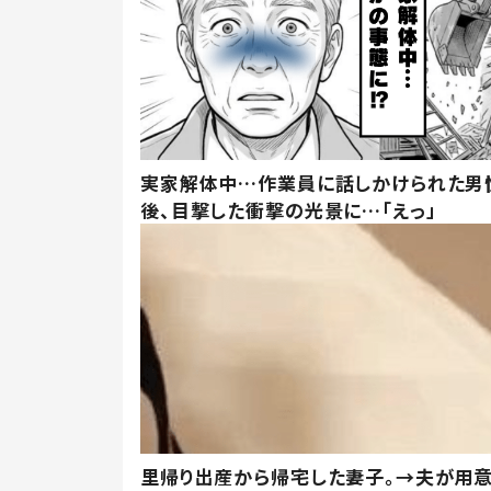
実家解体中…作業員に話しかけられた男
後、目撃した衝撃の光景に…「えっ」
里帰り出産から帰宅した妻子。→夫が用