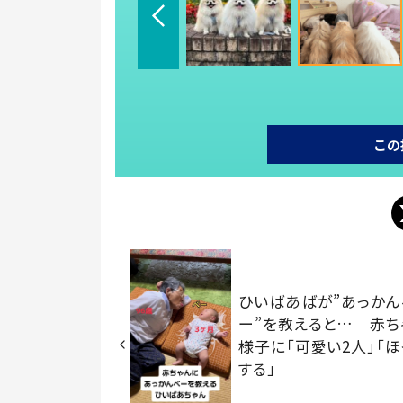
この
ひいばあばが”あっかん
ー”を教えると… 赤ち
様子に「可愛い2人」「ほ
する」