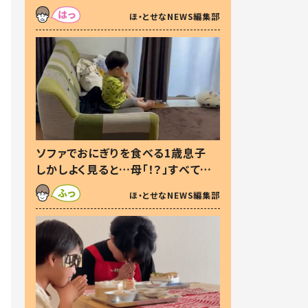
た本音とは
ほ・とせなNEWS編集部
ソファでおにぎりを食べる1歳息子
しかしよく見ると…母「！？」すべてを
察した母の投稿に「可愛いから許
ほ・とせなNEWS編集部
す！」「現行犯〜」