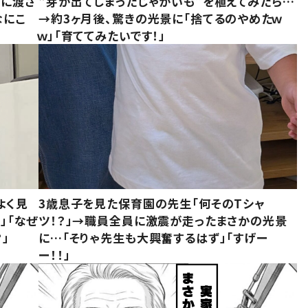
別に渡さ
“芽が出てしまったじゃがいも”を植えてみたら…
なにこ
→約3ヶ月後、驚きの光景に「捨てるのやめたｗ
ｗ」「育ててみたいです！」
よく見
3歳息子を見た保育園の先生「何そのTシャ
」「なぜ
ツ！？」→職員全員に激震が走ったまさかの光景
」
に…「そりゃ先生も大興奮するはず」「すげー
ー！！」