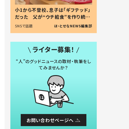
小1から不登校、息子は「ギフテッド」
だった 父が“ウチ給食”を作り続け
る理由とは #令和の親 #令和の子
SNSで話題
ほ・とせなNEWS編集部
ライター募集！
“人”のグッドニュースの取材・執筆をし
てみませんか？
お問い合わせページへ