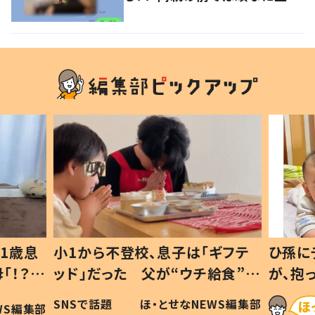
ない1歳児が可愛すぎる…！
1歳息
小1から不登校、息子は「ギフテ
ひ孫に
「！？」
ッド」だった 父が“ウチ給食”を
が、抱
に「可愛
作り続ける理由とは #令和の親
「涙が
SNSで話題
ほ・とせなNEWS編集部
WS編集部