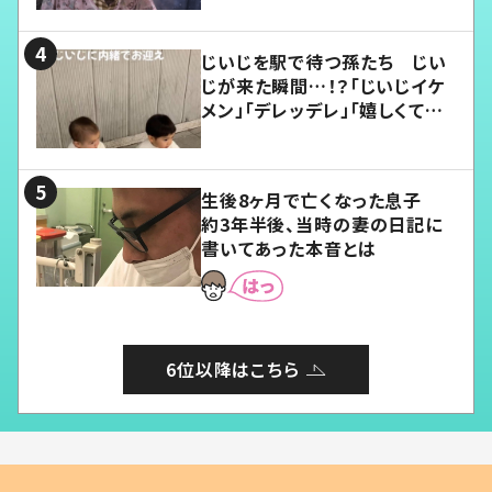
じいじを駅で待つ孫たち じい
じが来た瞬間…！？「じいじイケ
メン」「デレッデレ」「嬉しくて可
愛くてたまらない」「幸せになれ
る」
生後8ヶ月で亡くなった息子
約3年半後、当時の妻の日記に
書いてあった本音とは
6位以降はこちら