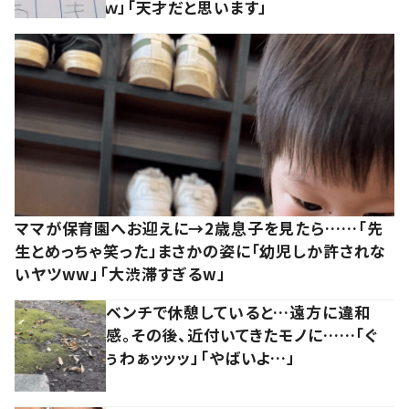
ｗ」「天才だと思います」
ママが保育園へお迎えに→2歳息子を見たら……「先
生とめっちゃ笑った」まさかの姿に「幼児しか許されな
いヤツww」「大渋滞すぎるw」
ベンチで休憩していると…遠方に違和
感。その後、近付いてきたモノに……「ぐ
ぅわぁッッッ」「やばいよ…」