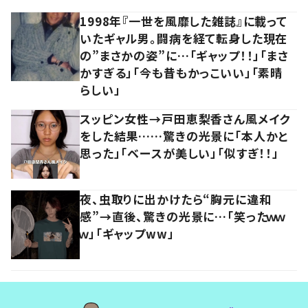
1998年『一世を風靡した雑誌』に載って
いたギャル男。闘病を経て転身した現在
の”まさかの姿”に…「ギャップ！！」「まさ
かすぎる」「今も昔もかっこいい」「素晴
らしい」
スッピン女性→戸田恵梨香さん風メイク
をした結果……驚きの光景に「本人かと
思った」「ベースが美しい」「似すぎ！！」
夜、虫取りに出かけたら“胸元に違和
感”→直後、驚きの光景に…「笑ったｗｗ
ｗ」「ギャップww」