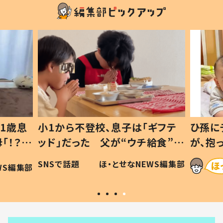
1歳息
小1から不登校、息子は「ギフテ
ひ孫に
「！？」
ッド」だった 父が“ウチ給食”を
が、抱
に「可愛
作り続ける理由とは #令和の親
「涙が
SNSで話題
ほ・とせなNEWS編集部
WS編集部
#令和の子
い」