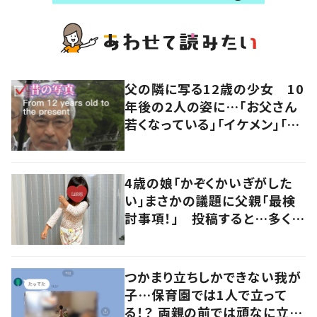
父の隣に写る12歳の少女 10
年後の2人の姿に…「お父さん
若くなっている」「イケメン」「美
人」
4歳の娘「かぞくかいぎがした
い」まさかの議題に父親「最検
討事項！」 投稿すると…多くの
意見が寄せられる！
つかまり立ちしかできない我が
子…保育園では1人で立って
る！？ 両親の前では頑なに立た