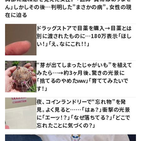
ん」しかしその後…判明した”まさかの病”。女性の現
在に迫る
ドラッグストアで目薬を購入→目薬とは
別に渡されたものに…180万表示「ほし
い！」「え、なにこれ！！」
“芽が出てしまったじゃがいも”を植えて
みたら…→約3ヶ月後、驚きの光景に
「捨てるのやめたｗｗ」「育ててみたいで
す！」
夜、コインランドリーで“忘れ物”を発
見。よく見ると……「はぁ？」衝撃の光景
に「エーッ！？」「なぜ落ちてる？」「どこで
忘れたことに気づくの？」