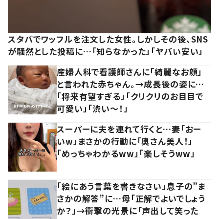
スタバでワッフルを注文した女性。しかしその後、SNS
が騒然とした投稿に…「知らなかった」「ヤバい安い」
産婦人科で看護師さんに「綺麗なお顔」
と言われた赤ちゃん。→成長後の姿に…
「将来有望すぎる」「クリクリのお目目で
可愛い」「渋い～！」
スーパーに夫を連れて行くと…妻「おー
いw」まさかの行動に「奥さん美人！」
「めっちゃわかるww」「楽しそうww」
「絵にあう言葉を書きなさい」息子の”ま
さかの解答”に…母「正解でよいでしょう
か？」→衝撃の光景に「声出して笑った