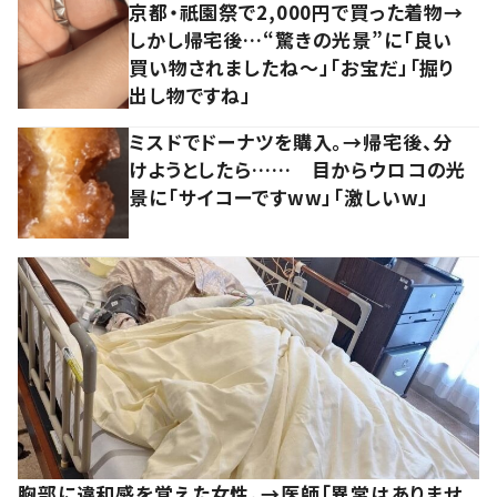
京都・祇園祭で2,000円で買った着物→
しかし帰宅後…“驚きの光景”に「良い
買い物されましたね～」「お宝だ」「掘り
出し物ですね」
ミスドでドーナツを購入。→帰宅後、分
けようとしたら…… 目からウロコの光
景に「サイコーですww」「激しいw」
胸部に違和感を覚えた女性。→医師「異常はありませ