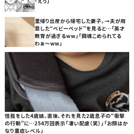
「えっ」
里帰り出産から帰宅した妻子。→夫が用
意した“ベビーベッド”を見ると…「英才
教育が過ぎるww」「闘魂こめられてる
わぁ～ww」
怪我をした4歳娘。直後、それを見た2歳息子の“衝撃
の行動”に…254万回表示「凄い配慮（笑）」「お顔はか
なり重症レベル」