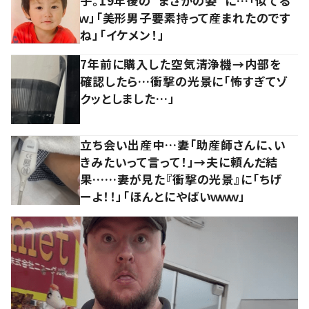
子。19年後の“まさかの姿”に…「似てる
ｗ」「美形男子要素持って産まれたのです
ね」「イケメン！」
7年前に購入した空気清浄機→内部を
確認したら…衝撃の光景に「怖すぎてゾ
クッとしました…」
立ち会い出産中…妻「助産師さんに、い
きみたいって言って！」→夫に頼んだ結
果……妻が見た『衝撃の光景』に「ちげ
ーよ！！」「ほんとにやばいｗｗｗ」