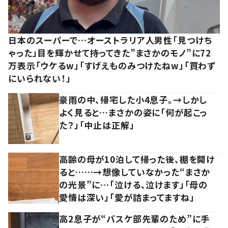
日本のスーパーで…オーストラリア人男性「見つけち
ゃった」目を輝かせて持ってきた”まさかのモノ”に72
万表示「ウケるw」「すげえものみつけたねw」「買わず
にいられない！」
豪雨の中、帰宅した小4息子。→しかし
よく見ると…まさかの姿に「何が起こっ
た？」「中止は正解」
高齢の母が10泊して帰った後、棚を開け
ると……→想像していなかった“まさか
の光景”に…「泣ける、泣けます」「母の
愛情は深い」「愛が詰まってますね」
高2息子が“バスケ部先輩のため”に手