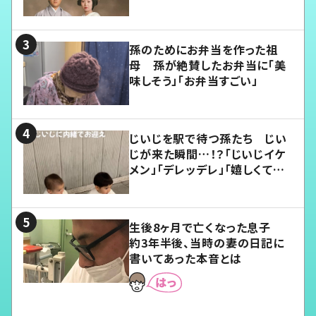
孫のためにお弁当を作った祖
母 孫が絶賛したお弁当に「美
味しそう」「お弁当すごい」
じいじを駅で待つ孫たち じい
じが来た瞬間…！？「じいじイケ
メン」「デレッデレ」「嬉しくて可
愛くてたまらない」「幸せになれ
る」
生後8ヶ月で亡くなった息子
約3年半後、当時の妻の日記に
書いてあった本音とは