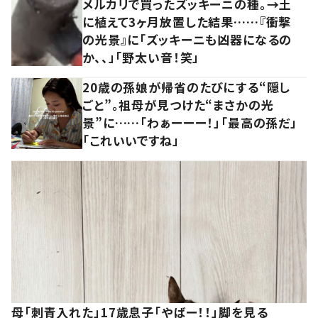
メルカリで買ったズッキーニの種。→土
に植えて3ヶ月放置した結果……『衝撃
の光景』に「ズッキーニも凶器になるの
か、、」「野太い音！笑」
20歳の孫娘が帰省のたびにする“隠し
ごと”。祖母が見つけた“まさかの光
景”に……「わぁーーー！」「最高の孫だ」
「これいいですね」
母「刺青入れた」17歳息子「やばー！！」脚を見る