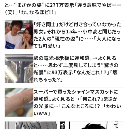
と…“まさかの姿”に277万表示「違う意味でやばーー
（笑）」「な、なるほど！！」
「好き同士」だけど付き合っていなかった
男女。それから15年…小中高と同じだっ
た2人の“現在の姿”に……「大人になっ
ても可愛い」
駅の電光掲示板に違和感。→よく見る
と……思わず二度見してしまう”驚きの
光景”に93万表示「なんだこれ！？」「壊
れちゃった？」
スーパーで買ったシャインマスカットに
違和感。よく見ると→「何これ？」まさか
の光景に…「こんなところに！？」「かわい
いww」