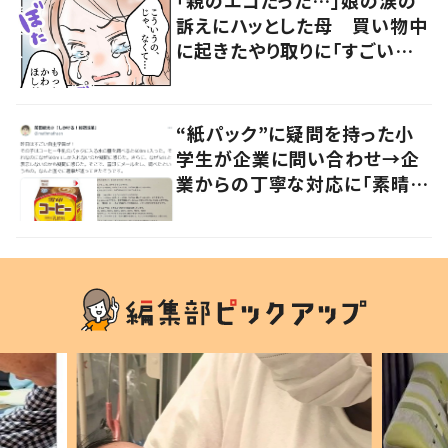
訴えにハッとした母 買い物中
に起きたやり取りに「すごい分
かる」「改めて気付かされた」
“紙パック”に疑問を持った小
学生が企業に問い合わせ→企
業からの丁寧な対応に「素晴ら
しい」の声