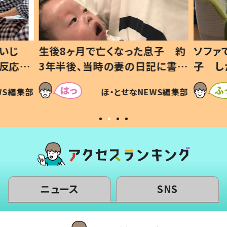
いじ
生後8ヶ月で亡くなった息子 約
ソファ
の反応に
3年半後、当時の妻の日記に書い
子 し
て仕方な
てあった本音とは
すべて
WS編集部
ほ・とせなNEWS編集部
いから
ニュース
SNS