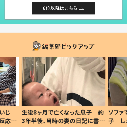
6位以降はこちら
いじ
生後8ヶ月で亡くなった息子 約
ソファ
の反応に
3年半後、当時の妻の日記に書い
子 し