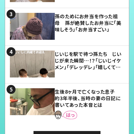
孫のためにお弁当を作った祖
母 孫が絶賛したお弁当に「美
味しそう」「お弁当すごい」
じいじを駅で待つ孫たち じい
じが来た瞬間…！？「じいじイケ
メン」「デレッデレ」「嬉しくて可
愛くてたまらない」「幸せになれ
る」
生後8ヶ月で亡くなった息子
約3年半後、当時の妻の日記に
書いてあった本音とは