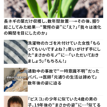
長ネギの葉だけ収穫し、数年間放置…→その後、掘り
起こしてみた結果…“驚愕の姿”に「え？」「我々は進化
の瞬間を目にしたのか」
洗濯物のカゴを片付けていた女性「もら
ってもいいですよね？」思いがけず手にし
た“まさかのモノ”に…「いただいておき
ましょう」「もちろん！」
通勤中の事故で“一時意識不明”だった
パパ。→医師「元通りの生活は諦めて」
数年後の姿に迫る
『ビスコ』の少年に似ていた4歳の男の
子。19年後の“まさかの姿”に…「似てる