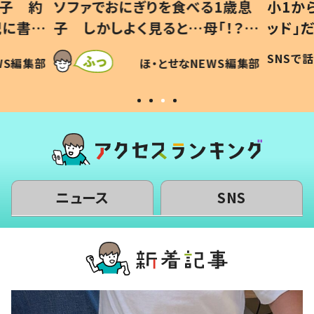
息子 約
ソファでおにぎりを食べる1歳息
小1か
記に書い
子 しかしよく見ると…母「！？」
ッド」
すべてを察した母の投稿に「可愛
作り続
SNSで
WS編集部
ほ・とせなNEWS編集部
いから許す！」「現行犯〜」
#令和
ニュース
SNS