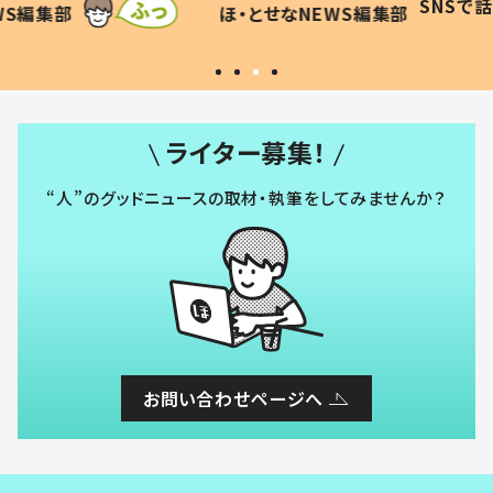
SNSで
WS編集部
ほ・とせなNEWS編集部
いから許す！」「現行犯〜」
#令和
ライター募集！
“人”のグッドニュースの取材・執筆をしてみませんか？
お問い合わせページへ