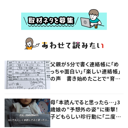
父親が5分で書く連絡帳に「め
っちゃ面白い」「楽しい連絡帳」
の声 書き始めたことで“育児
に変化”も
母「本読んでると思ったら…」3
歳娘の”予想外の姿”に衝撃！
子どもらしい珍行動に「二度見
しました」「何でこうなった」の