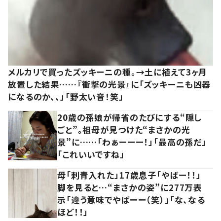
メルカリで買ったズッキーニの種。→土に植えて3ヶ月
放置した結果……『衝撃の光景』に「ズッキーニも凶器
になるのか、、」「野太い音！笑」
20歳の孫娘が帰省のたびにする“隠し
ごと”。祖母が見つけた“まさかの光
景”に……「わぁーーー！」「最高の孫だ」
「これいいですね」
母「刺青入れた」17歳息子「やばー！！」
脚を見ると…“まさかの姿”に277万表
示「違う意味でやばーー（笑）」「な、なる
ほど！！」