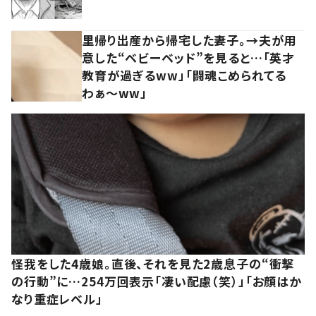
里帰り出産から帰宅した妻子。→夫が用
意した“ベビーベッド”を見ると…「英才
教育が過ぎるww」「闘魂こめられてる
わぁ～ww」
怪我をした4歳娘。直後、それを見た2歳息子の“衝撃
の行動”に…254万回表示「凄い配慮（笑）」「お顔はか
なり重症レベル」