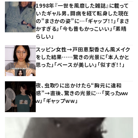
1998年『一世を風靡した雑誌』に載って
いたギャル男。闘病を経て転身した現在
の”まさかの姿”に…「ギャップ！！」「まさ
かすぎる」「今も昔もかっこいい」「素晴
らしい」
スッピン女性→戸田恵梨香さん風メイク
をした結果……驚きの光景に「本人かと
思った」「ベースが美しい」「似すぎ！！」
夜、虫取りに出かけたら“胸元に違和
感”→直後、驚きの光景に…「笑ったｗｗ
ｗ」「ギャップww」