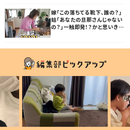
声
嫁「この落ちてる靴下、誰の？」
姑「あなたの旦那さんじゃない
の？」一触即発！？かと思いき
や…持ち主が判明し「声だして
大爆笑しちゃった」