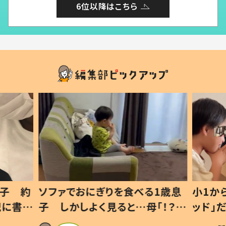
6位以降はこちら
息子 約
ソファでおにぎりを食べる1歳息
小1か
記に書い
子 しかしよく見ると…母「！？」
ッド」
すべてを察した母の投稿に「可愛
作り続