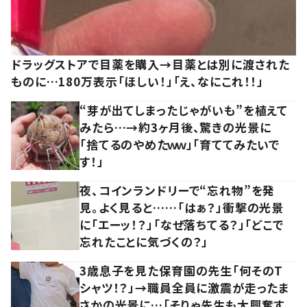
ドラッグストアで目薬を購入→目薬とは別に渡された
ものに…180万表示「ほしい！」「え、なにこれ！！」
“芽が出てしまったじゃがいも”を植えて
みたら…→約3ヶ月後、驚きの光景に
「捨てるのやめたｗｗ」「育ててみたいで
す！」
夜、コインランドリーで“忘れ物”を発
見。よく見ると……「はぁ？」衝撃の光景
に「エーッ！？」「なぜ落ちてる？」「どこで
忘れたことに気づくの？」
3歳息子を見た保育園の先生「何そのT
シャツ！？」→職員全員に激震が走ったま
さかの光景に…「そりゃ先生も大興奮す