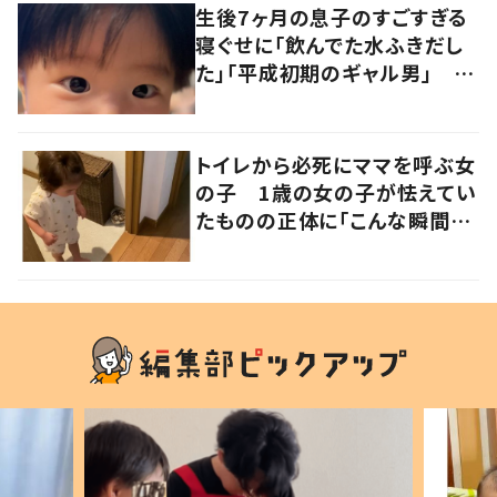
生後7ヶ月の息子のすごすぎる
寝ぐせに「飲んでた水ふきだし
た」「平成初期のギャル男」 実
は遺伝が関係しており、祖父の
写真にも反響が
トイレから必死にママを呼ぶ女
の子 1歳の女の子が怯えてい
たものの正体に「こんな瞬間
が！？」「可愛いぃぃ！」の声