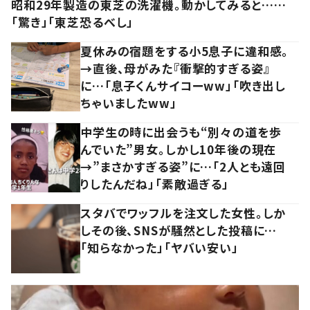
昭和29年製造の東芝の洗濯機。動かしてみると……
「驚き」「東芝恐るべし」
夏休みの宿題をする小5息子に違和感。
→直後、母がみた『衝撃的すぎる姿』
に…「息子くんサイコーww」「吹き出し
ちゃいましたww」
中学生の時に出会うも“別々の道を歩
んでいた”男女。しかし10年後の現在
→”まさかすぎる姿”に…「2人とも遠回
りしたんだね」「素敵過ぎる」
スタバでワッフルを注文した女性。しか
しその後、SNSが騒然とした投稿に…
「知らなかった」「ヤバい安い」