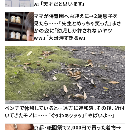
ｗ」「天才だと思います」
ママが保育園へお迎えに→2歳息子を
見たら……「先生とめっちゃ笑った」まさ
かの姿に「幼児しか許されないヤツ
ww」「大渋滞すぎるw」
ベンチで休憩していると…遠方に違和感。その後、近付
いてきたモノに……「ぐぅわぁッッッ」「やばいよ…」
京都・祇園祭で2,000円で買った着物→