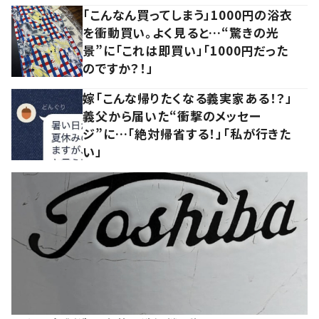
「こんなん買ってしまう」1000円の浴衣
を衝動買い。よく見ると…“驚きの光
景”に「これは即買い」「1000円だった
のですか？！」
嫁「こんな帰りたくなる義実家ある！？」
義父から届いた“衝撃のメッセー
ジ”に…「絶対帰省する！」「私が行きた
い」