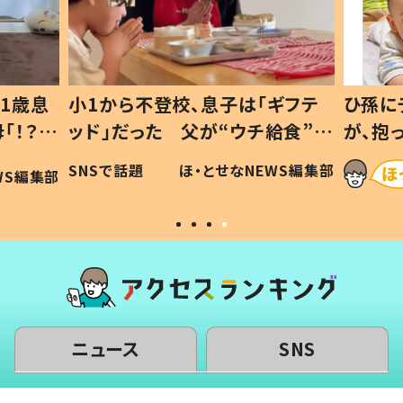
1歳息
小1から不登校、息子は「ギフテ
ひ孫に
「！？」
ッド」だった 父が“ウチ給食”を
が、抱
に「可愛
作り続ける理由とは #令和の親
「涙が
SNSで話題
ほ・とせなNEWS編集部
WS編集部
#令和の子
い」
ニュース
SNS