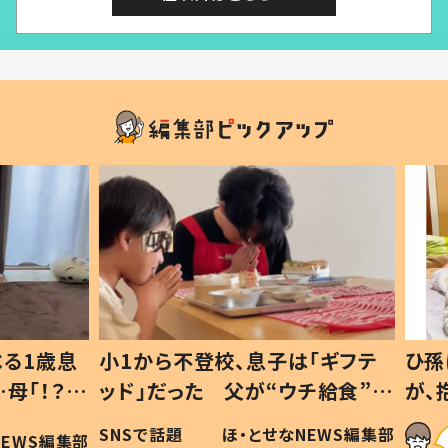
1歳息
小1から不登校、息子は「ギフテ
ひ孫に
「！？」
ッド」だった 父が“ウチ給食”を
が、抱
に「可愛
作り続ける理由とは #令和の親
「涙が
SNSで話題
ほ・とせなNEWS編集部
WS編集部