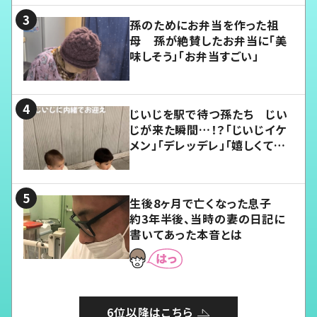
孫のためにお弁当を作った祖
母 孫が絶賛したお弁当に「美
味しそう」「お弁当すごい」
じいじを駅で待つ孫たち じい
じが来た瞬間…！？「じいじイケ
メン」「デレッデレ」「嬉しくて可
愛くてたまらない」「幸せになれ
る」
生後8ヶ月で亡くなった息子
約3年半後、当時の妻の日記に
書いてあった本音とは
6位以降はこちら