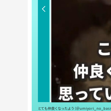
とても仲良くなったよう（＠umiyori_no_ba