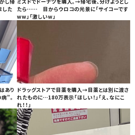
しかし帰
ミスドでドーナツを購入。→帰宅後、分けようとし
ました
たら…… 目からウロコの光景に「サイコーです
ww」「激しいw」
はあり
ドラッグストアで目薬を購入→目薬とは別に渡さ
病”。
れたものに…180万表示「ほしい！」「え、なにこ
れ！！」