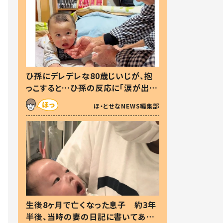
ひ孫にデレデレな80歳じいじが、抱
っこすると…ひ孫の反応に「涙が出ま
した」「可愛くて仕方ない」
ほ・とせなNEWS編集部
生後8ヶ月で亡くなった息子 約3年
半後、当時の妻の日記に書いてあっ