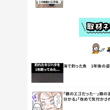
海で釣った魚 1年後の姿に
「親のエゴだった…」娘の
分かる」「改めて気付かさ