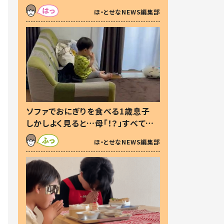
た本音とは
ほ・とせなNEWS編集部
ソファでおにぎりを食べる1歳息子
しかしよく見ると…母「！？」すべてを
察した母の投稿に「可愛いから許
ほ・とせなNEWS編集部
す！」「現行犯〜」