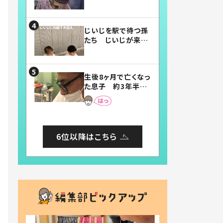
賛したお弁当に「美
味しそう」「お弁当す
ごい」
じいじを駅で待つ孫
たち じいじが来た
瞬間…！？「じいじイ
ケメン」「デレッデレ」
「嬉しくて可愛くてた
生後8ヶ月で亡くなっ
まらない」「幸せにな
た息子 約3年半
れる」
後、当時の妻の日記
に書いてあった本音
とは
6位以降はこちら