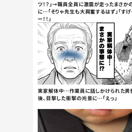
ツ！？」→職員全員に激震が走ったまさか
に…「そりゃ先生も大興奮するはず」「すげ
ー！！」
実家解体中…作業員に話しかけられた男
後、目撃した衝撃の光景に…「えっ」