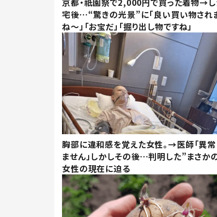
京都・祇園祭で2,000円で買った着物→
宅後…“驚きの光景”に「良い買い物され
ね～」「お宝だ」「掘り出し物ですね」
胸部に違和感を覚えた女性。→医師「異常
ません」しかしその後…判明した”まさかの
女性の現在に迫る