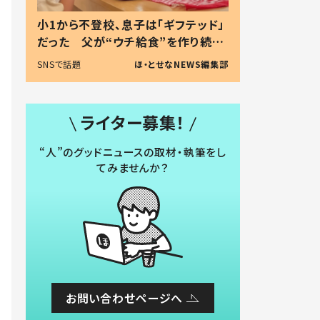
小1から不登校、息子は「ギフテッド」
だった 父が“ウチ給食”を作り続け
る理由とは #令和の親 #令和の子
SNSで話題
ほ・とせなNEWS編集部
ライター募集！
“人”のグッドニュースの取材・執筆をし
てみませんか？
お問い合わせページへ