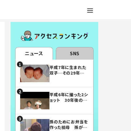
ニュース
SNS
平成7年に生まれた
双子…その29年後
の姿に「漫画みたい」
「素敵すぎる」
平成6年に撮った2シ
ョット 30年後の姿
に…「美男美女」「こ
んな夫婦になりた
い」
孫のためにお弁当を
作った祖母 孫が絶