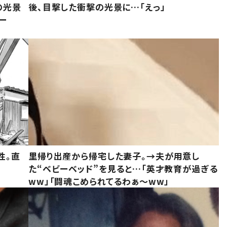
の光景
後、目撃した衝撃の光景に…「えっ」
ー
性。直
里帰り出産から帰宅した妻子。→夫が用意し
た“ベビーベッド”を見ると…「英才教育が過ぎる
ww」「闘魂こめられてるわぁ～ww」