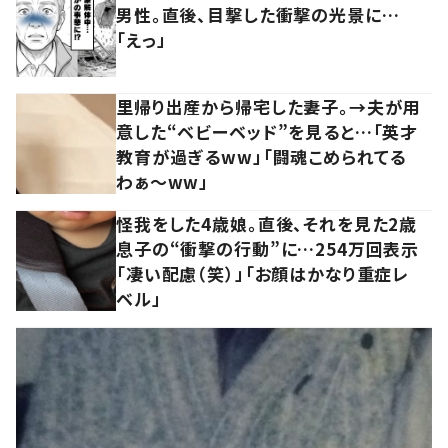
男性。直後、目撃した衝撃の光景に…
「えっ」
里帰り出産から帰宅した妻子。→夫が用
意した“ベビーベッド”を見ると…「英才
教育が過ぎるww」「闘魂こめられてる
わぁ～ww」
怪我をした4歳娘。直後、それを見た2歳
息子の“衝撃の行動”に…254万回表示
「凄い配慮（笑）」「お顔はかなり重症レ
ベル」