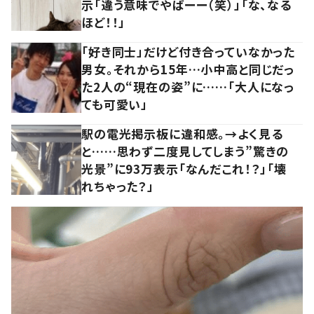
示「違う意味でやばーー（笑）」「な、なる
ほど！！」
「好き同士」だけど付き合っていなかった
男女。それから15年…小中高と同じだっ
た2人の“現在の姿”に……「大人になっ
ても可愛い」
駅の電光掲示板に違和感。→よく見る
と……思わず二度見してしまう”驚きの
光景”に93万表示「なんだこれ！？」「壊
れちゃった？」