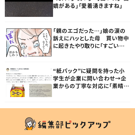
嬌がある」「愛着湧きますね」
「親のエゴだった…」娘の涙の
訴えにハッとした母 買い物中
に起きたやり取りに「すごい分
かる」「改めて気付かされた」
“紙パック”に疑問を持った小
学生が企業に問い合わせ→企
業からの丁寧な対応に「素晴ら
しい」の声