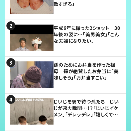
敵すぎる」
平成6年に撮った2ショット 30
年後の姿に…「美男美女」「こん
な夫婦になりたい」
孫のためにお弁当を作った祖
母 孫が絶賛したお弁当に「美
味しそう」「お弁当すごい」
じいじを駅で待つ孫たち じい
じが来た瞬間…！？「じいじイケ
メン」「デレッデレ」「嬉しくて可
愛くてたまらない」「幸せになれ
る」