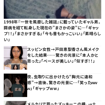
1998年『一世を風靡した雑誌』に載っていたギャル男。
闘病を経て転身した現在の”まさかの姿”に…「ギャッ
プ！！」「まさかすぎる」「今も昔もかっこいい」「素晴らし
い」
スッピン女性→戸田恵梨香さん風メイク
をした結果……驚きの光景に「本人かと
思った」「ベースが美しい」「似すぎ！！」
夜、虫取りに出かけたら“胸元に違和
感”→直後、驚きの光景に…「笑ったｗｗ
ｗ」「ギャップww」
メルカリで買ったズッキーニの種。→土