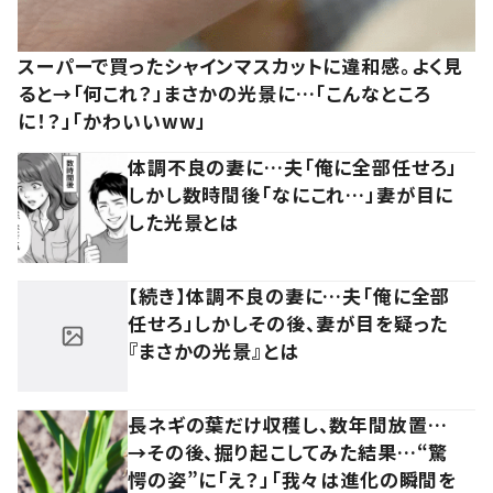
スーパーで買ったシャインマスカットに違和感。よく見
ると→「何これ？」まさかの光景に…「こんなところ
に！？」「かわいいww」
体調不良の妻に…夫「俺に全部任せろ」
しかし数時間後「なにこれ…」妻が目に
した光景とは
【続き】体調不良の妻に…夫「俺に全部
任せろ」しかしその後、妻が目を疑った
『まさかの光景』とは
長ネギの葉だけ収穫し、数年間放置…
→その後、掘り起こしてみた結果…“驚
愕の姿”に「え？」「我々は進化の瞬間を