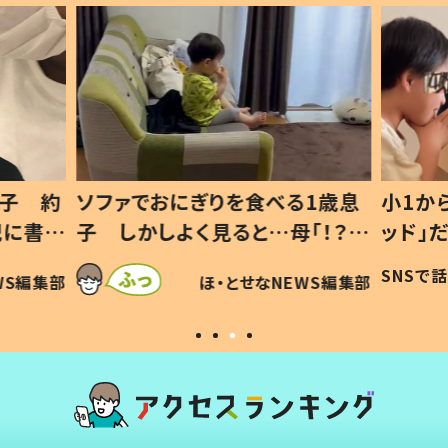
1歳息
小1から不登校、息子は「ギフテ
ひ孫に
「！？」
ッド」だった 父が“ウチ給食”を
が、抱
に「可愛
作り続ける理由とは #令和の親
「涙が
SNSで話題
ほ・とせなNEWS編集部
WS編集部
#令和の子
い」