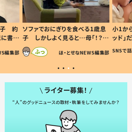
1歳息
小1から不登校、息子は「ギフテ
ひ孫に
「！？」
ッド」だった 父が“ウチ給食”を
が、抱
に「可愛
作り続ける理由とは #令和の親
「涙が
SNSで話題
ほ・とせなNEWS編集部
WS編集部
#令和の子
い」
ライター募集！
“人”のグッドニュースの取材・執筆をしてみませんか？