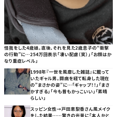
怪我をした4歳娘。直後、それを見た2歳息子の“衝撃
の行動”に…254万回表示「凄い配慮（笑）」「お顔はか
なり重症レベル」
1998年『一世を風靡した雑誌』に載って
いたギャル男。闘病を経て転身した現在
の”まさかの姿”に…「ギャップ！！」「まさ
かすぎる」「今も昔もかっこいい」「素晴
らしい」
スッピン女性→戸田恵梨香さん風メイク
をした結果……驚きの光景に「本人かと