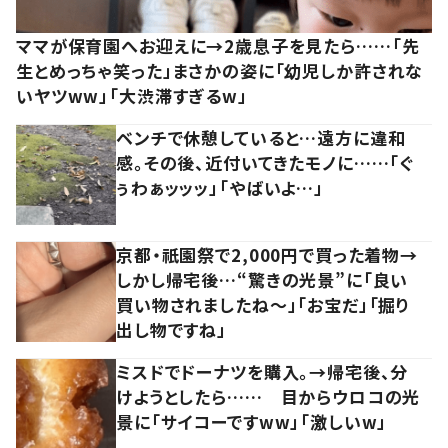
ママが保育園へお迎えに→2歳息子を見たら……「先
生とめっちゃ笑った」まさかの姿に「幼児しか許されな
いヤツww」「大渋滞すぎるw」
ベンチで休憩していると…遠方に違和
感。その後、近付いてきたモノに……「ぐ
ぅわぁッッッ」「やばいよ…」
京都・祇園祭で2,000円で買った着物→
しかし帰宅後…“驚きの光景”に「良い
買い物されましたね～」「お宝だ」「掘り
出し物ですね」
ミスドでドーナツを購入。→帰宅後、分
けようとしたら…… 目からウロコの光
景に「サイコーですww」「激しいw」