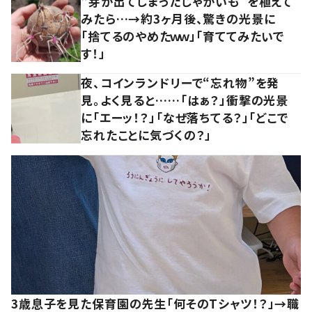
“芽が出てしまったじゃがいも”を植えて
みたら…→約3ヶ月後、驚きの光景に
「捨てるのやめたｗｗ」「育ててみたいで
す！」
夜、コインランドリーで“忘れ物”を発
見。よく見ると……「はぁ？」衝撃の光景
に「エーッ！？」「なぜ落ちてる？」「どこで
忘れたことに気づくの？」
3歳息子を見た保育園の先生「何そのTシャツ！？」→職