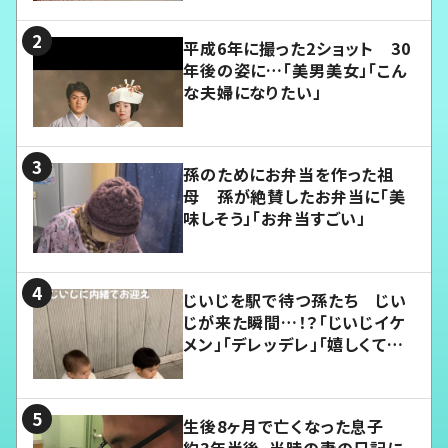
平成6年に撮った2ショット 30
年後の姿に…「美男美女」「こん
な夫婦になりたい」
孫のためにお弁当を作った祖
母 孫が絶賛したお弁当に「美
味しそう」「お弁当すごい」
じいじを駅で待つ孫たち じい
じが来た瞬間…！？「じいじイケ
メン」「デレッデレ」「嬉しくて可
愛くてたまらない」「幸せになれ
る」
生後8ヶ月で亡くなった息子
約3年半後、当時の妻の日記に