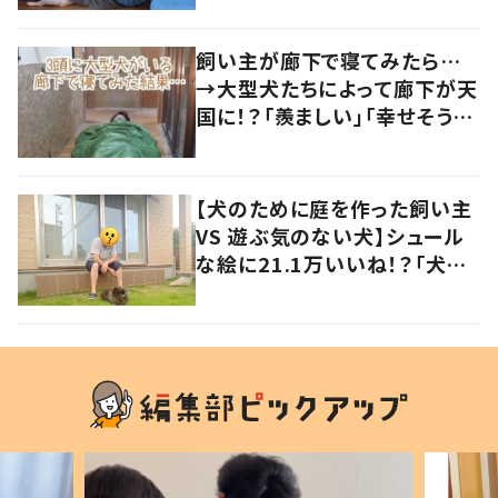
飼い主が廊下で寝てみたら…
→大型犬たちによって廊下が天
国に！？「羨ましい」「幸せそう」
の声
【犬のために庭を作った飼い主
VS 遊ぶ気のない犬】シュール
な絵に21.1万いいね！？「犬の
強い意志を感じる」