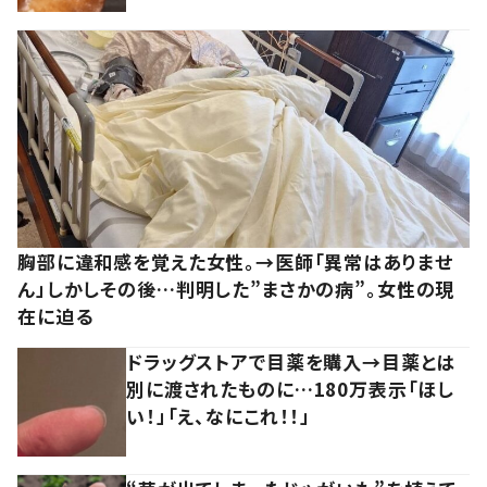
胸部に違和感を覚えた女性。→医師「異常はありませ
ん」しかしその後…判明した”まさかの病”。女性の現
在に迫る
ドラッグストアで目薬を購入→目薬とは
別に渡されたものに…180万表示「ほし
い！」「え、なにこれ！！」