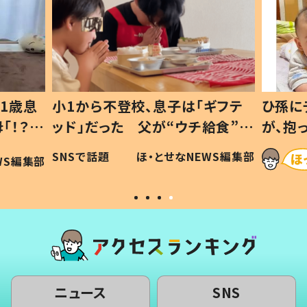
1歳息
小1から不登校、息子は「ギフテ
ひ孫に
「！？」
ッド」だった 父が“ウチ給食”を
が、抱
に「可愛
作り続ける理由とは #令和の親
「涙が
SNSで話題
ほ・とせなNEWS編集部
WS編集部
#令和の子
い」
ニュース
SNS