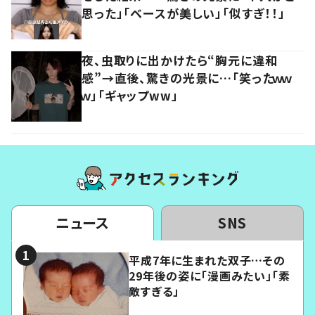
思った」「ベースが美しい」「似すぎ！！」
夜、虫取りに出かけたら“胸元に違和
感”→直後、驚きの光景に…「笑ったｗｗ
ｗ」「ギャップww」
ニュース
SNS
平成7年に生まれた双子…その
29年後の姿に「漫画みたい」「素
敵すぎる」