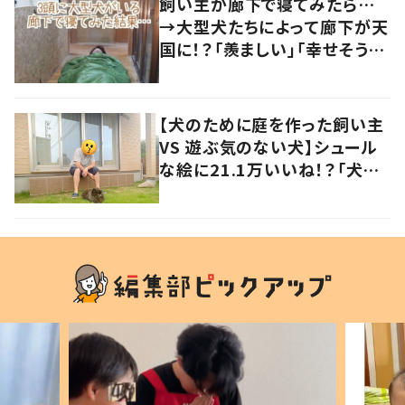
飼い主が廊下で寝てみたら…
→大型犬たちによって廊下が天
国に！？「羨ましい」「幸せそう」
の声
【犬のために庭を作った飼い主
VS 遊ぶ気のない犬】シュール
な絵に21.1万いいね！？「犬の
強い意志を感じる」