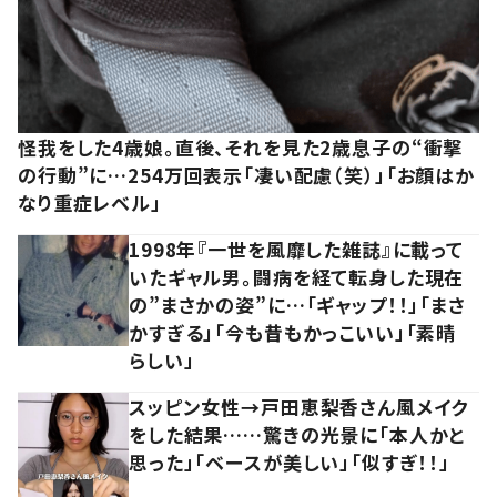
怪我をした4歳娘。直後、それを見た2歳息子の“衝撃
の行動”に…254万回表示「凄い配慮（笑）」「お顔はか
なり重症レベル」
1998年『一世を風靡した雑誌』に載って
いたギャル男。闘病を経て転身した現在
の”まさかの姿”に…「ギャップ！！」「まさ
かすぎる」「今も昔もかっこいい」「素晴
らしい」
スッピン女性→戸田恵梨香さん風メイク
をした結果……驚きの光景に「本人かと
思った」「ベースが美しい」「似すぎ！！」