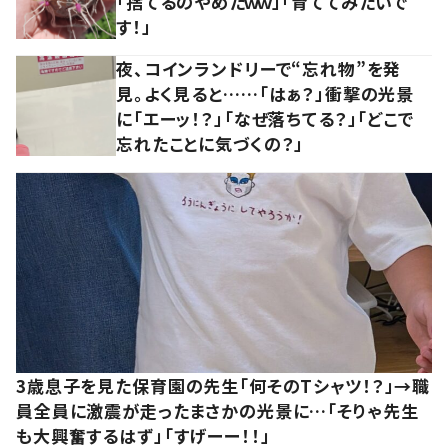
「捨てるのやめたｗｗ」「育ててみたいで
す！」
夜、コインランドリーで“忘れ物”を発
見。よく見ると……「はぁ？」衝撃の光景
に「エーッ！？」「なぜ落ちてる？」「どこで
忘れたことに気づくの？」
3歳息子を見た保育園の先生「何そのTシャツ！？」→職
員全員に激震が走ったまさかの光景に…「そりゃ先生
も大興奮するはず」「すげーー！！」