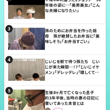
年後の姿に…「美男美女」「こん
な夫婦になりたい」
孫のためにお弁当を作った祖
母 孫が絶賛したお弁当に「美
味しそう」「お弁当すごい」
じいじを駅で待つ孫たち じい
じが来た瞬間…！？「じいじイケ
メン」「デレッデレ」「嬉しくて可
愛くてたまらない」「幸せになれ
る」
生後8ヶ月で亡くなった息子
約3年半後、当時の妻の日記に
書いてあった本音とは