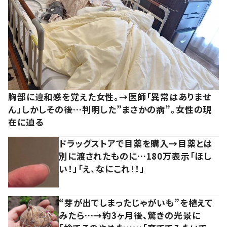
胸部に違和感を覚えた女性。→医師「異常はありませ
ん」しかしその後…判明した”まさかの病”。女性の現
在に迫る
ドラッグストアで目薬を購入→目薬とは
別に渡されたものに…180万表示「ほし
い！」「え、なにこれ！！」
“芽が出てしまったじゃがいも”を植えて
みたら…→約3ヶ月後、驚きの光景に