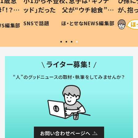
1歳息
小1から不登校、息子は「ギフテ
ひ孫に
「！？」
ッド」だった 父が“ウチ給食”を
が、抱
に「可愛
作り続ける理由とは #令和の親
「涙が
SNSで話題
ほ・とせなNEWS編集部
WS編集部
#令和の子
い」
ライター募集！
“人”のグッドニュースの取材・執筆をしてみませんか？
お問い合わせページへ