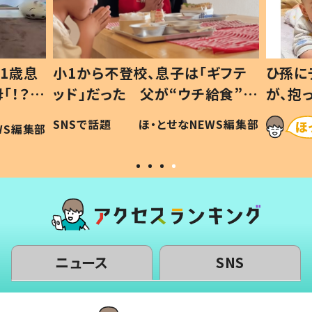
1歳息
小1から不登校、息子は「ギフテ
ひ孫に
「！？」
ッド」だった 父が“ウチ給食”を
が、抱
に「可愛
作り続ける理由とは #令和の親
「涙が
SNSで話題
ほ・とせなNEWS編集部
WS編集部
#令和の子
い」
ニュース
SNS