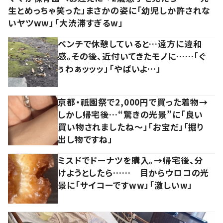
生とめっちゃ笑った」まさかの姿に「幼児しか許されな
いヤツww」「大渋滞すぎるw」
ベンチで休憩していると…遠方に違和
感。その後、近付いてきたモノに……「ぐ
ぅわぁッッッ」「やばいよ…」
京都・祇園祭で2,000円で買った着物→
しかし帰宅後…“驚きの光景”に「良い
買い物されましたね～」「お宝だ」「掘り
出し物ですね」
ミスドでドーナツを購入。→帰宅後、分
けようとしたら…… 目からウロコの光
景に「サイコーですww」「激しいw」