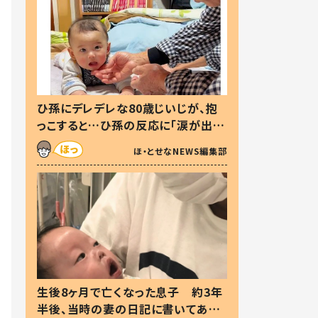
ひ孫にデレデレな80歳じいじが、抱
っこすると…ひ孫の反応に「涙が出ま
した」「可愛くて仕方ない」
ほ・とせなNEWS編集部
生後8ヶ月で亡くなった息子 約3年
半後、当時の妻の日記に書いてあっ