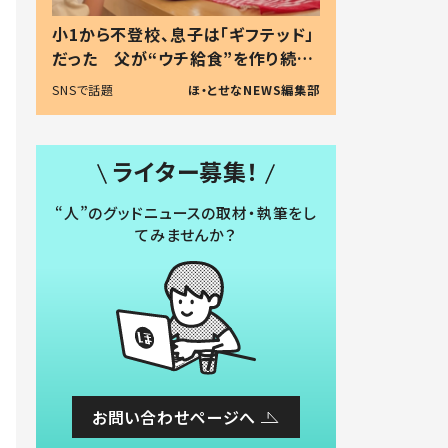
小1から不登校、息子は「ギフテッド」
だった 父が“ウチ給食”を作り続け
る理由とは #令和の親 #令和の子
SNSで話題
ほ・とせなNEWS編集部
ライター募集！
“人”のグッドニュースの取材・執筆をし
てみませんか？
お問い合わせページへ