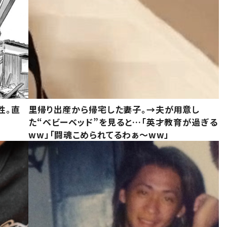
性。直
里帰り出産から帰宅した妻子。→夫が用意し
た“ベビーベッド”を見ると…「英才教育が過ぎる
ww」「闘魂こめられてるわぁ～ww」