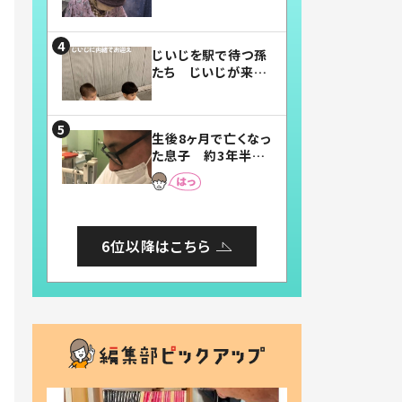
賛したお弁当に「美
味しそう」「お弁当す
ごい」
じいじを駅で待つ孫
たち じいじが来た
瞬間…！？「じいじイ
ケメン」「デレッデレ」
「嬉しくて可愛くてた
生後8ヶ月で亡くなっ
まらない」「幸せにな
た息子 約3年半
れる」
後、当時の妻の日記
に書いてあった本音
とは
6位以降はこちら