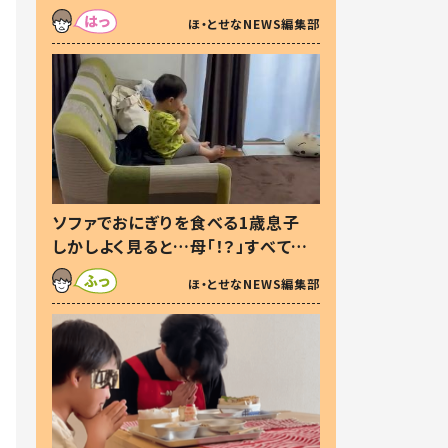
た本音とは
ほ・とせなNEWS編集部
ソファでおにぎりを食べる1歳息子
しかしよく見ると…母「！？」すべてを
察した母の投稿に「可愛いから許
ほ・とせなNEWS編集部
す！」「現行犯〜」