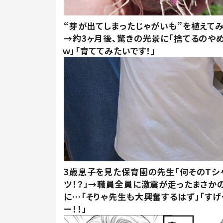
“芽が出てしまったじゃがいも”を植えて
→約3ヶ月後、驚きの光景に「捨てるのや
ｗ」「育ててみたいです！」
3歳息子を見た保育園の先生「何そのTシ
ツ！？」→職員全員に激震が走ったまさか
に…「そりゃ先生も大興奮するはず」「すげ
ー！！」