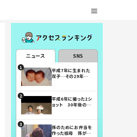
ニュース
SNS
平成7年に生まれた
双子…その29年後
の姿に「漫画みたい」
「素敵すぎる」
平成6年に撮った2シ
ョット 30年後の姿
に…「美男美女」「こ
んな夫婦になりた
い」
孫のためにお弁当を
作った祖母 孫が絶