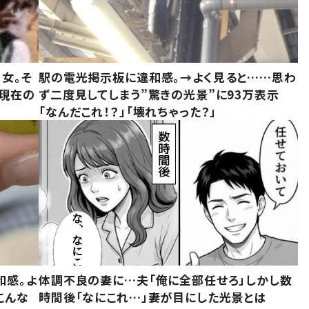
女。そ
駅の電光掲示板に違和感。→よく見ると……思わ
“現在の
ず二度見してしまう”驚きの光景”に93万表示
「なんだこれ！？」「壊れちゃった？」
和感。よ
体調不良の妻に…夫「俺に全部任せろ」しかし数
こんな
時間後「なにこれ…」妻が目にした光景とは