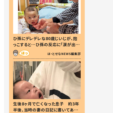
ひ孫にデレデレな80歳じいじが、抱
っこすると…ひ孫の反応に「涙が出ま
した」「可愛くて仕方ない」
ほ・とせなNEWS編集部
生後8ヶ月で亡くなった息子 約3年
半後、当時の妻の日記に書いてあっ