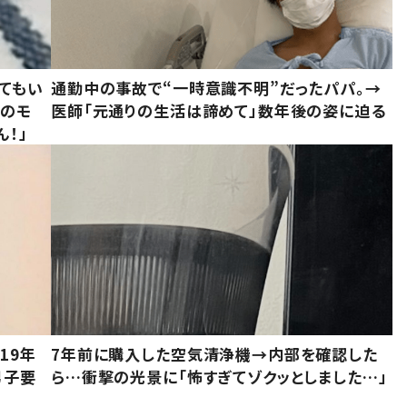
てもい
通勤中の事故で“一時意識不明”だったパパ。→
かのモ
医師「元通りの生活は諦めて」数年後の姿に迫る
ん！」
19年
7年前に購入した空気清浄機→内部を確認した
男子要
ら…衝撃の光景に「怖すぎてゾクッとしました…」