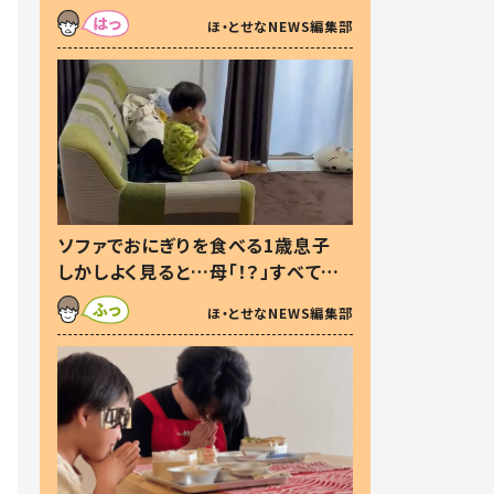
た本音とは
ほ・とせなNEWS編集部
ソファでおにぎりを食べる1歳息子
しかしよく見ると…母「！？」すべてを
察した母の投稿に「可愛いから許
ほ・とせなNEWS編集部
す！」「現行犯〜」