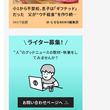
小1から不登校、息子は「ギフテッド」
だった 父が“ウチ給食”を作り続け
る理由とは #令和の親 #令和の子
SNSで話題
ほ・とせなNEWS編集部
ライター募集！
“人”のグッドニュースの取材・執筆をし
てみませんか？
お問い合わせページへ