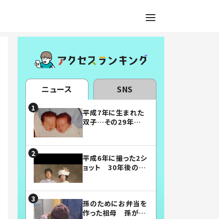
ニュース
SNS
平成7年に生まれた
双子…その29年後
の姿に「漫画みたい」
「素敵すぎる」
平成6年に撮った2シ
ョット 30年後の姿
に…「美男美女」「こ
んな夫婦になりた
い」
孫のためにお弁当を
作った祖母 孫が絶