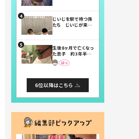
賛したお弁当に「美
味しそう」「お弁当す
ごい」
じいじを駅で待つ孫
たち じいじが来た
瞬間…！？「じいじイ
ケメン」「デレッデレ」
「嬉しくて可愛くてた
生後8ヶ月で亡くなっ
まらない」「幸せにな
た息子 約3年半
れる」
後、当時の妻の日記
に書いてあった本音
とは
6位以降はこちら