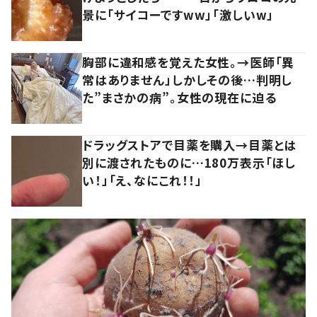
景に「サイコーですww」「激しいw」
胸部に違和感を覚えた女性。→医師「異
常はありません」しかしその後…判明し
た”まさかの病”。女性の現在に迫る
ドラッグストアで目薬を購入→目薬とは
別に渡されたものに…180万表示「ほし
い！」「え、なにこれ！！」