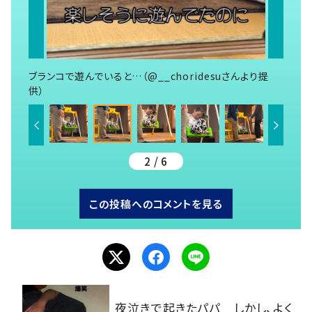
ブランコで遊んでいると…（@__choridesuさんより提
供）
2 / 6
この投稿へのコメントを見る
夜泣きで起きたパパ しかし、よく