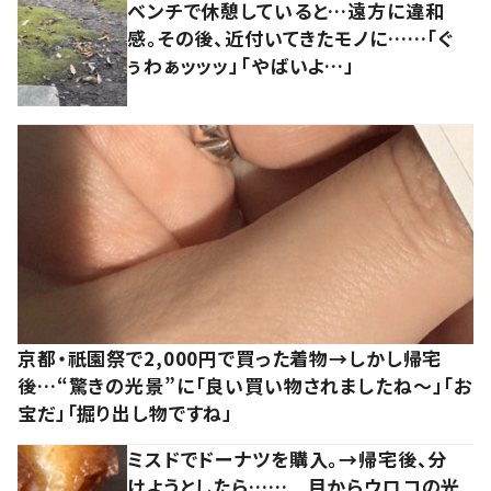
ベンチで休憩していると…遠方に違和
感。その後、近付いてきたモノに……「ぐ
ぅわぁッッッ」「やばいよ…」
京都・祇園祭で2,000円で買った着物→しかし帰宅
後…“驚きの光景”に「良い買い物されましたね～」「お
宝だ」「掘り出し物ですね」
ミスドでドーナツを購入。→帰宅後、分
けようとしたら…… 目からウロコの光