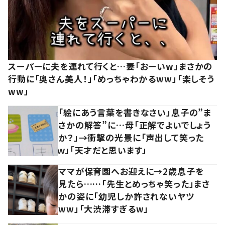
スーパーに夫を連れて行くと…妻「おーいw」まさかの
行動に「奥さん美人！」「めっちゃわかるww」「楽しそう
ww」
「絵にあう言葉を書きなさい」息子の”ま
さかの解答”に…母「正解でよいでしょう
か？」→衝撃の光景に「声出して笑った
ｗ」「天才だと思います」
ママが保育園へお迎えに→2歳息子を
見たら……「先生とめっちゃ笑った」まさ
かの姿に「幼児しか許されないヤツ
ww」「大渋滞すぎるw」