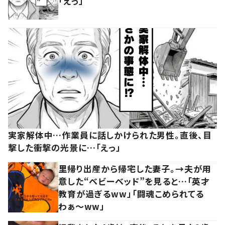
「えっ」
実家解体中…作業員に話しかけられた男性。直後、目
撃した衝撃の光景に…「えっ」
里帰り出産から帰宅した妻子。→夫が用
意した“ベビーベッド”を見ると…「英才
教育が過ぎるww」「闘魂こめられてる
わぁ～ww」