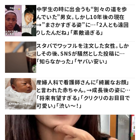
中学生の時に出会うも“別々の道を歩
んでいた”男女。しかし10年後の現在
→”まさかすぎる姿”に…「2人とも遠回
りしたんだね」「素敵過ぎる」
スタバでワッフルを注文した女性。しか
しその後、SNSが騒然とした投稿に…
「知らなかった」「ヤバい安い」
産婦人科で看護師さんに「綺麗なお顔」
と言われた赤ちゃん。→成長後の姿に…
「将来有望すぎる」「クリクリのお目目で
可愛い」「渋い～！」