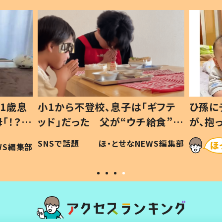
1歳息
小1から不登校、息子は「ギフテ
ひ孫に
「！？」
ッド」だった 父が“ウチ給食”を
が、抱
に「可愛
作り続ける理由とは #令和の親
「涙が
SNSで話題
ほ・とせなNEWS編集部
WS編集部
#令和の子
い」