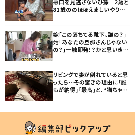
悪口を見逃さないひ孫 2歳と
81歳ののほほえましいやり取り
に「口悪いけど可愛い」の声
嫁「この落ちてる靴下、誰の？」
姑「あなたの旦那さんじゃない
の？」一触即発！？かと思いき
や…持ち主が判明し「声だして
大爆笑しちゃった」
リビングで妻が倒れていると思
ったら…その驚きの理由に「誰
もが納得」「最高」と、“猫ちゃん
好きユーザー”からの共感集ま
る！