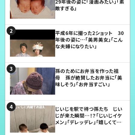
29年後の姿に「漫画みたい」「素
敵すぎる」
平成6年に撮った2ショット 30
年後の姿に…「美男美女」「こん
な夫婦になりたい」
孫のためにお弁当を作った祖
母 孫が絶賛したお弁当に「美
味しそう」「お弁当すごい」
じいじを駅で待つ孫たち じい
じが来た瞬間…！？「じいじイケ
メン」「デレッデレ」「嬉しくて可
愛くてたまらない」「幸せになれ