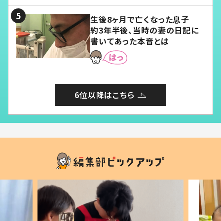
る」
生後8ヶ月で亡くなった息子
約3年半後、当時の妻の日記に
書いてあった本音とは
6位以降はこちら