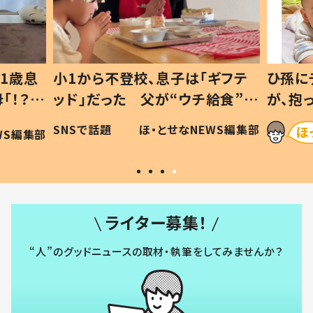
1歳息
小1から不登校、息子は「ギフテ
ひ孫に
「！？」
ッド」だった 父が“ウチ給食”を
が、抱
に「可愛
作り続ける理由とは #令和の親
「涙が
SNSで話題
ほ・とせなNEWS編集部
WS編集部
#令和の子
い」
ライター募集！
“人”のグッドニュースの取材・執筆をしてみませんか？