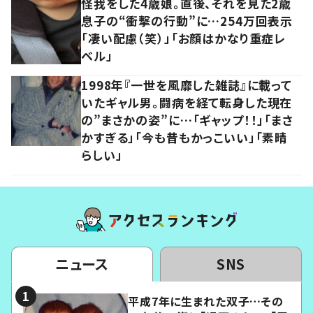
怪我をした4歳娘。直後、それを見た2歳
息子の“衝撃の行動”に…254万回表示
「凄い配慮（笑）」「お顔はかなり重症レ
ベル」
1998年『一世を風靡した雑誌』に載って
いたギャル男。闘病を経て転身した現在
の”まさかの姿”に…「ギャップ！！」「まさ
かすぎる」「今も昔もかっこいい」「素晴
らしい」
ニュース
SNS
平成7年に生まれた双子…その