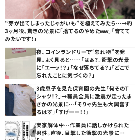
“芽が出てしまったじゃがいも”を植えてみたら…→約
3ヶ月後、驚きの光景に「捨てるのやめたｗｗ」「育てて
みたいです！」
夜、コインランドリーで“忘れ物”を発
見。よく見ると……「はぁ？」衝撃の光景
に「エーッ！？」「なぜ落ちてる？」「どこで
忘れたことに気づくの？」
3歳息子を見た保育園の先生「何そのT
シャツ！？」→職員全員に激震が走ったま
さかの光景に…「そりゃ先生も大興奮す
るはず」「すげーー！！」
実家解体中…作業員に話しかけられた
男性。直後、目撃した衝撃の光景に…